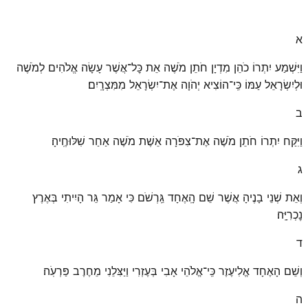
א
וַיִּשְׁמַע יִתְרוֹ כֹהֵן מִדְיָן חֹתֵן מֹשֶׁה אֵת כׇּל־אֲשֶׁר עָשָׂה אֱלֹהִים לְמֹשֶׁה
וּלְיִשְׂרָאֵל עַמּוֹ כִּֽי־הוֹצִיא יְהֹוָה אֶת־יִשְׂרָאֵל מִמִּצְרָֽיִם׃
ב
וַיִּקַּח יִתְרוֹ חֹתֵן מֹשֶׁה אֶת־צִפֹּרָה אֵשֶׁת מֹשֶׁה אַחַר שִׁלּוּחֶֽיהָ׃
ג
וְאֵת שְׁנֵי בָנֶיהָ אֲשֶׁר שֵׁם הָֽאֶחָד גֵּֽרְשֹׁם כִּי אָמַר גֵּר הָיִיתִי בְּאֶרֶץ
נׇכְרִיָּֽה׃
ד
וְשֵׁם הָאֶחָד אֱלִיעֶזֶר כִּֽי־אֱלֹהֵי אָבִי בְּעֶזְרִי וַיַּצִּלֵנִי מֵחֶרֶב פַּרְעֹֽה׃
ה