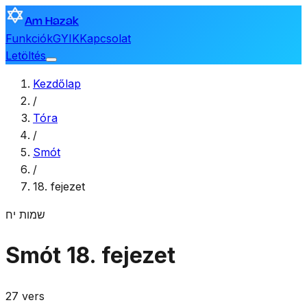
Am Hazak
Funkciók
GYIK
Kapcsolat
Letöltés
Kezdőlap
/
Tóra
/
Smót
/
18. fejezet
שמות
יח
Smót
18. fejezet
27 vers