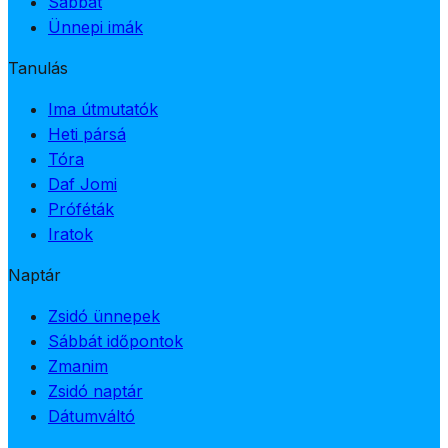
Sábbát
Ünnepi imák
Tanulás
Ima útmutatók
Heti pársá
Tóra
Daf Jomi
Próféták
Iratok
Naptár
Zsidó ünnepek
Sábbát időpontok
Zmanim
Zsidó naptár
Dátumváltó