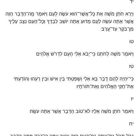
יד
וַיַּרְא חֹתֵן מֹשֶׁה אֵת כׇּל־אֲשֶׁר־הוּא עֹשֶׂה לָעָם וַיֹּאמֶר מָֽה־הַדָּבָר הַזֶּה
אֲשֶׁר אַתָּה עֹשֶׂה לָעָם מַדּוּעַ אַתָּה יוֹשֵׁב לְבַדֶּךָ וְכׇל־הָעָם נִצָּב עָלֶיךָ
מִן־בֹּקֶר עַד־עָֽרֶב׃
טו
וַיֹּאמֶר מֹשֶׁה לְחֹתְנוֹ כִּֽי־יָבֹא אֵלַי הָעָם לִדְרֹשׁ אֱלֹהִֽים׃
טז
כִּֽי־יִהְיֶה לָהֶם דָּבָר בָּא אֵלַי וְשָׁפַטְתִּי בֵּין אִישׁ וּבֵין רֵעֵהוּ וְהוֹדַעְתִּי
אֶת־חֻקֵּי הָאֱלֹהִים וְאֶת־תּוֹרֹתָֽיו׃
יז
וַיֹּאמֶר חֹתֵן מֹשֶׁה אֵלָיו לֹא־טוֹב הַדָּבָר אֲשֶׁר אַתָּה עֹשֶֽׂה׃
יח
נָבֹל תִּבֹּל גַּם־אַתָּה גַּם־הָעָם הַזֶּה אֲשֶׁר עִמָּךְ כִּֽי־כָבֵד מִמְּךָ הַדָּבָר