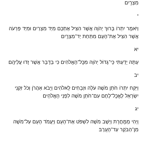
מִצְרָֽיִם׃
י
וַיֹּאמֶר יִתְרוֹ בָּרוּךְ יְהֹוָה אֲשֶׁר הִצִּיל אֶתְכֶם מִיַּד מִצְרַיִם וּמִיַּד פַּרְעֹה
אֲשֶׁר הִצִּיל אֶת־הָעָם מִתַּחַת יַד־מִצְרָֽיִם׃
יא
עַתָּה יָדַעְתִּי כִּֽי־גָדוֹל יְהֹוָה מִכׇּל־הָאֱלֹהִים כִּי בַדָּבָר אֲשֶׁר זָדוּ עֲלֵיהֶֽם׃
יב
וַיִּקַּח יִתְרוֹ חֹתֵן מֹשֶׁה עֹלָה וּזְבָחִים לֵֽאלֹהִים וַיָּבֹא אַהֲרֹן וְכֹל זִקְנֵי
יִשְׂרָאֵל לֶאֱכׇל־לֶחֶם עִם־חֹתֵן מֹשֶׁה לִפְנֵי הָאֱלֹהִֽים׃
יג
וַֽיְהִי מִֽמׇּחֳרָת וַיֵּשֶׁב מֹשֶׁה לִשְׁפֹּט אֶת־הָעָם וַיַּעֲמֹד הָעָם עַל־מֹשֶׁה
מִן־הַבֹּקֶר עַד־הָעָֽרֶב׃