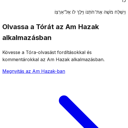
כז
וַיְשַׁלַּח מֹשֶׁה אֶת־חֹתְנוֹ וַיֵּלֶךְ לוֹ אֶל־אַרְצֽוֹ׃
Olvassa a Tórát az Am Hazak
alkalmazásban
Kövesse a Tóra-olvasást fordításokkal és
kommentárokkal az Am Hazak alkalmazásban.
Megnyitás az Am Hazak-ban