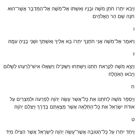
וַיָּבֹא יִתְרוֹ חֹתֵן מֹשֶׁה וּבָנָיו וְאִשְׁתּוֹ אֶל־מֹשֶׁה אֶל־הַמִּדְבָּר אֲשֶׁר־הוּא
חֹנֶה שָׁם הַר הָאֱלֹהִֽים׃
ו
וַיֹּאמֶר אֶל־מֹשֶׁה אֲנִי חֹתֶנְךָ יִתְרוֹ בָּא אֵלֶיךָ וְאִשְׁתְּךָ וּשְׁנֵי בָנֶיהָ עִמָּֽהּ׃
ז
וַיֵּצֵא מֹשֶׁה לִקְרַאת חֹֽתְנוֹ וַיִּשְׁתַּחוּ וַיִּשַּׁק־לוֹ וַיִּשְׁאֲלוּ אִישׁ־לְרֵעֵהוּ לְשָׁלוֹם
וַיָּבֹאוּ הָאֹֽהֱלָה׃
ח
וַיְסַפֵּר מֹשֶׁה לְחֹתְנוֹ אֵת כׇּל־אֲשֶׁר עָשָׂה יְהֹוָה לְפַרְעֹה וּלְמִצְרַיִם עַל
אוֹדֹת יִשְׂרָאֵל אֵת כׇּל־הַתְּלָאָה אֲשֶׁר מְצָאָתַם בַּדֶּרֶךְ וַיַּצִּלֵם יְהֹוָֽה׃
ט
וַיִּחַדְּ יִתְרוֹ עַל כׇּל־הַטּוֹבָה אֲשֶׁר־עָשָׂה יְהֹוָה לְיִשְׂרָאֵל אֲשֶׁר הִצִּילוֹ מִיַּד