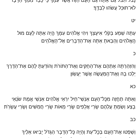
לֹא־תוּכַל עֲשֹׂהוּ לְבַדֶּֽךָ׃
יט
עַתָּה שְׁמַע בְּקֹלִי אִיעָצְךָ וִיהִי אֱלֹהִים עִמָּךְ הֱיֵה אַתָּה לָעָם מוּל
הָֽאֱלֹהִים וְהֵבֵאתָ אַתָּה אֶת־הַדְּבָרִים אֶל־הָאֱלֹהִֽים׃
כ
וְהִזְהַרְתָּה אֶתְהֶם אֶת־הַחֻקִּים וְאֶת־הַתּוֹרֹת וְהוֹדַעְתָּ לָהֶם אֶת־הַדֶּרֶךְ
יֵלְכוּ בָהּ וְאֶת־הַֽמַּעֲשֶׂה אֲשֶׁר יַעֲשֽׂוּן׃
כא
וְאַתָּה תֶחֱזֶה מִכׇּל־הָעָם אַנְשֵׁי־חַיִל יִרְאֵי אֱלֹהִים אַנְשֵׁי אֱמֶת שֹׂנְאֵי
בָצַע וְשַׂמְתָּ עֲלֵהֶם שָׂרֵי אֲלָפִים שָׂרֵי מֵאוֹת שָׂרֵי חֲמִשִּׁים וְשָׂרֵי עֲשָׂרֹֽת׃
כב
וְשָׁפְטוּ אֶת־הָעָם בְּכׇל־עֵת וְהָיָה כׇּל־הַדָּבָר הַגָּדֹל יָבִיאוּ אֵלֶיךָ