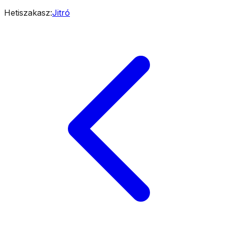
Hetiszakasz
:
Jitró