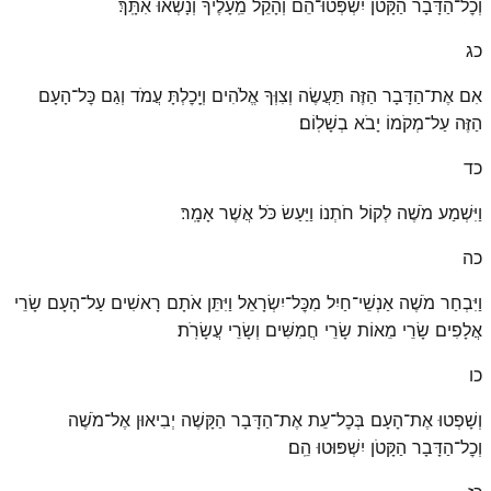
וְכׇל־הַדָּבָר הַקָּטֹן יִשְׁפְּטוּ־הֵם וְהָקֵל מֵֽעָלֶיךָ וְנָשְׂאוּ אִתָּֽךְ׃
כג
אִם אֶת־הַדָּבָר הַזֶּה תַּעֲשֶׂה וְצִוְּךָ אֱלֹהִים וְיָֽכׇלְתָּ עֲמֹד וְגַם כׇּל־הָעָם
הַזֶּה עַל־מְקֹמוֹ יָבֹא בְשָׁלֽוֹם׃
כד
וַיִּשְׁמַע מֹשֶׁה לְקוֹל חֹתְנוֹ וַיַּעַשׂ כֹּל אֲשֶׁר אָמָֽר׃
כה
וַיִּבְחַר מֹשֶׁה אַנְשֵׁי־חַיִל מִכׇּל־יִשְׂרָאֵל וַיִּתֵּן אֹתָם רָאשִׁים עַל־הָעָם שָׂרֵי
אֲלָפִים שָׂרֵי מֵאוֹת שָׂרֵי חֲמִשִּׁים וְשָׂרֵי עֲשָׂרֹֽת׃
כו
וְשָׁפְטוּ אֶת־הָעָם בְּכׇל־עֵת אֶת־הַדָּבָר הַקָּשֶׁה יְבִיאוּן אֶל־מֹשֶׁה
וְכׇל־הַדָּבָר הַקָּטֹן יִשְׁפּוּטוּ הֵֽם׃