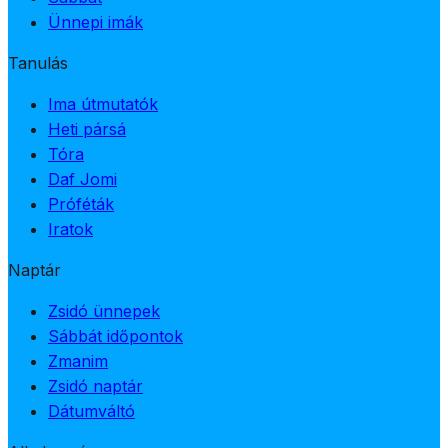
Ünnepi imák
Tanulás
Ima útmutatók
Heti pársá
Tóra
Daf Jomi
Próféták
Iratok
Naptár
Zsidó ünnepek
Sábbát időpontok
Zmanim
Zsidó naptár
Dátumváltó