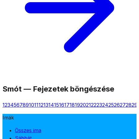
Smót
—
Fejezetek böngészése
1
2
3
4
5
6
7
8
9
10
11
12
13
14
15
16
17
18
19
20
21
22
23
24
25
26
27
28
29
Imák
Összes ima
Sábbát