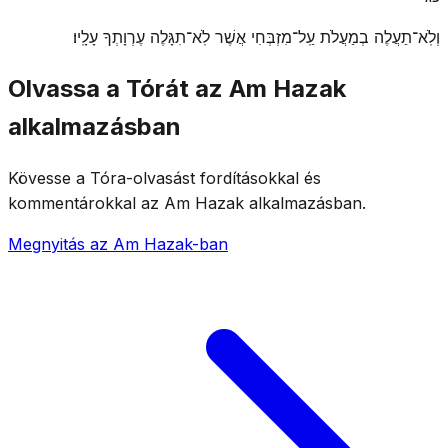
וְלֹֽא־תַעֲלֶה בְמַעֲלֹת עַֽל־מִזְבְּחִי אֲשֶׁר לֹֽא־תִגָּלֶה עֶרְוָתְךָ עָלָֽיו׃
Olvassa a Tórát az Am Hazak
alkalmazásban
Kövesse a Tóra-olvasást fordításokkal és
kommentárokkal az Am Hazak alkalmazásban.
Megnyitás az Am Hazak-ban