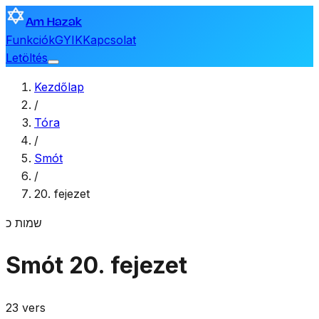
Am Hazak
Funkciók
GYIK
Kapcsolat
Letöltés
Kezdőlap
/
Tóra
/
Smót
/
20. fejezet
שמות
כ
Smót
20. fejezet
23 vers