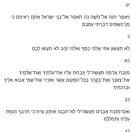
יט
וַיֹּאמֶר יְהֹוָה אֶל־מֹשֶׁה כֹּה תֹאמַר אֶל־בְּנֵי יִשְׂרָאֵל אַתֶּם רְאִיתֶם כִּי
מִן־הַשָּׁמַיִם דִּבַּרְתִּי עִמָּכֶֽם׃
כ
לֹא תַעֲשׂוּן אִתִּי אֱלֹהֵי כֶסֶף וֵאלֹהֵי זָהָב לֹא תַעֲשׂוּ לָכֶֽם׃
כא
מִזְבַּח אֲדָמָה תַּעֲשֶׂה־לִּי וְזָבַחְתָּ עָלָיו אֶת־עֹלֹתֶיךָ וְאֶת־שְׁלָמֶיךָ
אֶת־צֹֽאנְךָ וְאֶת־בְּקָרֶךָ בְּכׇל־הַמָּקוֹם אֲשֶׁר אַזְכִּיר אֶת־שְׁמִי אָבוֹא אֵלֶיךָ
וּבֵרַכְתִּֽיךָ׃
כב
וְאִם־מִזְבַּח אֲבָנִים תַּֽעֲשֶׂה־לִּי לֹֽא־תִבְנֶה אֶתְהֶן גָּזִית כִּי חַרְבְּךָ הֵנַפְתָּ
עָלֶיהָ וַתְּחַֽלְלֶֽהָ׃
כג