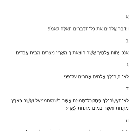
א
וַיְדַבֵּר אֱלֹהִים אֵת כׇּל־הַדְּבָרִים הָאֵלֶּה לֵאמֹֽר׃
ב
אָֽנֹכִי יְהֹוָה אֱלֹהֶיךָ אֲשֶׁר הוֹצֵאתִיךָ מֵאֶרֶץ מִצְרַיִם מִבֵּית עֲבָדִ͏ֽים׃
ג
לֹֽא־יִהְיֶ͏ֽה־לְךָ אֱלֹהִים אֲחֵרִים עַל־פָּנָֽ͏ַי׃
ד
לֹֽא־תַעֲשֶֽׂה־לְךָ פֶסֶלוְכׇל־תְּמוּנָה אֲשֶׁר בַּשָּׁמַיִםמִמַּעַל וַֽאֲשֶׁר בָּאָרֶץ
מִתָּ͏ַחַת וַאֲשֶׁר בַּמַּיִם מִתַּחַת לָאָֽרֶץ׃
ה