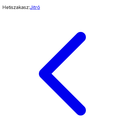
Hetiszakasz
:
Jitró