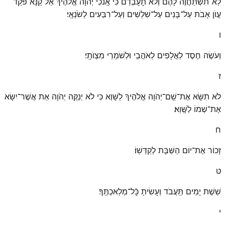
לֹֽא־תִשְׁתַּחֲוֶה לָהֶם וְלֹא תׇעׇבְדֵם כִּי אָֽנֹכִי יְהֹוָה אֱלֹהֶיךָ אֵל קַנָּא פֹּקֵד
עֲוֺן אָבֹת עַל־בָּנִים עַל־שִׁלֵּשִׁים וְעַל־רִבֵּעִים לְשֹׂנְאָֽי׃
ו
וְעֹשֶׂה חֶסֶד לַאֲלָפִים לְאֹהֲבַי וּלְשֹׁמְרֵי מִצְוֺתָֽי׃
ז
לֹא תִשָּׂא אֶת־שֵֽׁם־יְהֹוָה אֱלֹהֶיךָ לַשָּׁוְא כִּי לֹא יְנַקֶּה יְהֹוָה אֵת אֲשֶׁר־יִשָּׂא
אֶת־שְׁמוֹ לַשָּֽׁוְא׃
ח
זָכוֹר אֶת־יוֹם הַשַּׁבָּת לְקַדְּשֽׁוֹ׃
ט
שֵׁשֶׁת יָמִים תַּֽעֲבֹד וְעָשִׂיתָ כׇּֿל־מְלַאכְתֶּֽךָ׃
י