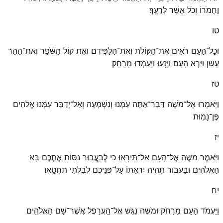
וַחֲמֹרוֹ וְכֹל אֲשֶׁר לְרֵעֶֽךָ׃
טו
וְכׇל־הָעָם רֹאִים אֶת־הַקּוֹלֹת וְאֶת־הַלַּפִּידִם וְאֵת קוֹל הַשֹּׁפָר וְאֶת־הָהָר
עָשֵׁן וַיַּרְא הָעָם וַיָּנֻעוּ וַיַּֽעַמְדוּ מֵֽרָחֹֽק׃
טז
וַיֹּֽאמְרוּ אֶל־מֹשֶׁה דַּבֵּר־אַתָּה עִמָּנוּ וְנִשְׁמָעָה וְאַל־יְדַבֵּר עִמָּנוּ אֱלֹהִים
פֶּן־נָמֽוּת׃
יז
וַיֹּאמֶר מֹשֶׁה אֶל־הָעָם אַל־תִּירָאוּ כִּי לְבַֽעֲבוּר נַסּוֹת אֶתְכֶם בָּא
הָאֱלֹהִים וּבַעֲבוּר תִּהְיֶה יִרְאָתוֹ עַל־פְּנֵיכֶם לְבִלְתִּי תֶחֱטָֽאוּ׃
יח
וַיַּעֲמֹד הָעָם מֵרָחֹק וּמֹשֶׁה נִגַּשׁ אֶל־הָֽעֲרָפֶל אֲשֶׁר־שָׁם הָאֱלֹהִֽים׃