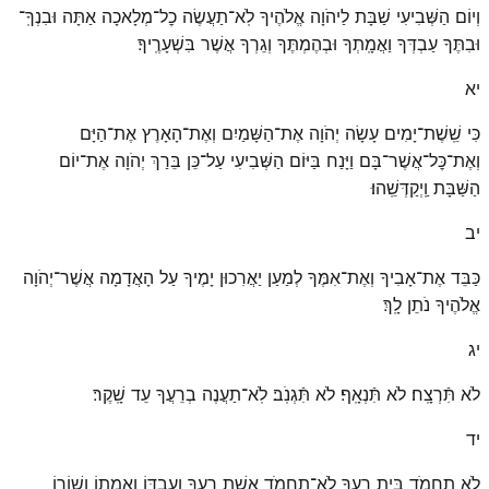
וְיוֹם הַשְּׁבִיעִי שַׁבָּת לַיהֹוָה אֱלֹהֶיךָ לֹֽא־תַעֲשֶׂה כׇל־מְלָאכָה אַתָּה וּבִנְךָ͏ֽ־
וּבִתֶּךָ עַבְדְּךָ וַאֲמָֽתְךָ וּבְהֶמְתֶּךָ וְגֵרְךָ אֲשֶׁר בִּשְׁעָרֶֽיךָ׃
יא
כִּי שֵֽׁשֶׁת־יָמִים עָשָׂה יְהֹוָה אֶת־הַשָּׁמַיִם וְאֶת־הָאָרֶץ אֶת־הַיָּם
וְאֶת־כׇּל־אֲשֶׁר־בָּם וַיָּנַח בַּיּוֹם הַשְּׁבִיעִי עַל־כֵּן בֵּרַךְ יְהֹוָה אֶת־יוֹם
הַשַּׁבָּת וַֽיְקַדְּשֵֽׁהוּ׃
יב
כַּבֵּד אֶת־אָבִיךָ וְאֶת־אִמֶּךָ לְמַעַן יַאֲרִכוּן יָמֶיךָ עַל הָאֲדָמָה אֲשֶׁר־יְהֹוָה
אֱלֹהֶיךָ נֹתֵן לָֽךְ׃
יג
לֹא תִּֿרְצָ͏ֽח׃ לֹא תִּֿנְאָ͏ֽף׃ לֹא תִּֿגְנֹֽב׃ לֹֽא־תַעֲנֶה בְרֵעֲךָ עֵד שָֽׁקֶר׃
יד
לֹא תַחְמֹד בֵּית רֵעֶךָ לֹֽא־תַחְמֹד אֵשֶׁת רֵעֶךָ וְעַבְדּוֹ וַאֲמָתוֹ וְשׁוֹרוֹ