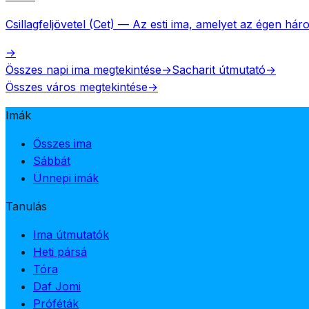
Csillagfeljövetel (Cet)
—
Az esti ima, amelyet az égen hár
→
Összes napi ima megtekintése
→
Sacharit útmutató
→
Összes város megtekintése
→
Imák
Összes ima
Sábbát
Ünnepi imák
Tanulás
Ima útmutatók
Heti pársá
Tóra
Daf Jomi
Próféták