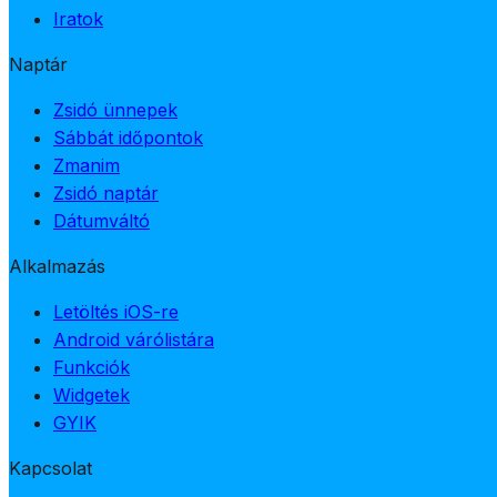
Iratok
Naptár
Zsidó ünnepek
Sábbát időpontok
Zmanim
Zsidó naptár
Dátumváltó
Alkalmazás
Letöltés iOS-re
Android várólistára
Funkciók
Widgetek
GYIK
Kapcsolat