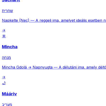
שחרית
Napkelte (Nec)
—
A reggeli ima, amelyet ideális esetben
→
☀️
Mincha
מנחה
Mincha Gdolá → Napnyugta
—
A délutáni ima, amely dél
→
🌙
Mááriv
מעריב