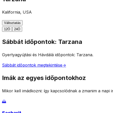
Kalifornia, USA
Változtatás
12Ó
24Ó
Sábbát időpontok: Tarzana
Gyertyagyújtási és Hávdálá időpontok: Tarzana.
Sábbát időpontok megtekintése
→
Imák az egyes időpontokhoz
Mikor kell imádkozni: így kapcsolódnak a zmanim a napi 
🌅
Sacharit