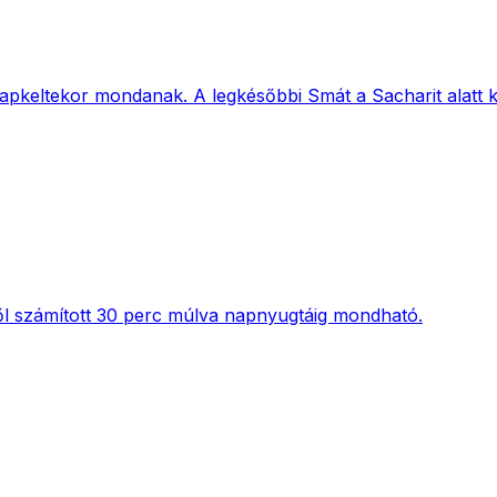
 napkeltekor mondanak. A legkésőbbi Smát a Sacharit alatt k
től számított 30 perc múlva napnyugtáig mondható.