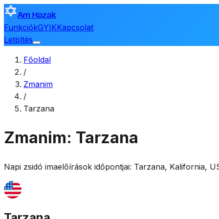
Am Hazak
Funkciók
GYIK
Kapcsolat
Letöltés
Főoldal
/
Zmanim
/
Tarzana
Zmanim: Tarzana
Napi zsidó imaelőírások időpontjai:
Tarzana
,
Kalifornia, 
Tarzana