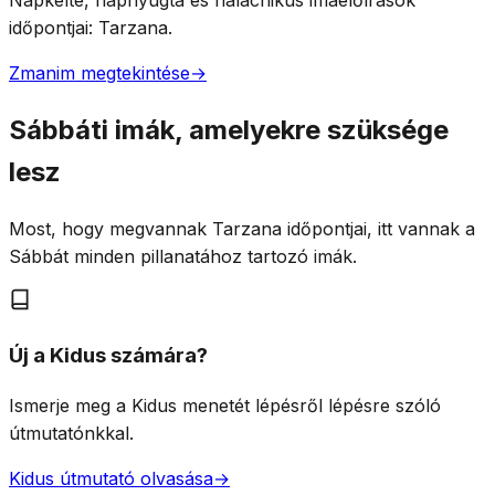
Napkelte, napnyugta és halachikus imaelőírások
időpontjai: Tarzana.
Zmanim megtekintése
→
Sábbáti imák, amelyekre szüksége
lesz
Most, hogy megvannak Tarzana időpontjai, itt vannak a
Sábbát minden pillanatához tartozó imák.
Új a Kidus számára?
Ismerje meg a Kidus menetét lépésről lépésre szóló
útmutatónkkal.
Kidus útmutató olvasása
→