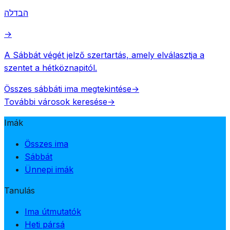
הבדלה
→
A Sábbát végét jelző szertartás, amely elválasztja a
szentet a hétköznapitól.
Összes sábbáti ima megtekintése
→
További városok keresése
→
Imák
Összes ima
Sábbát
Ünnepi imák
Tanulás
Ima útmutatók
Heti pársá