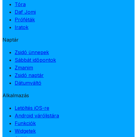
Tóra
Daf Jomi
Próféták
Iratok
Naptár
Zsidó ünnepek
Sábbát időpontok
Zmanim
Zsidó naptár
Dátumváltó
Alkalmazás
Letöltés iOS-re
Android várólistára
Funkciók
Widgetek