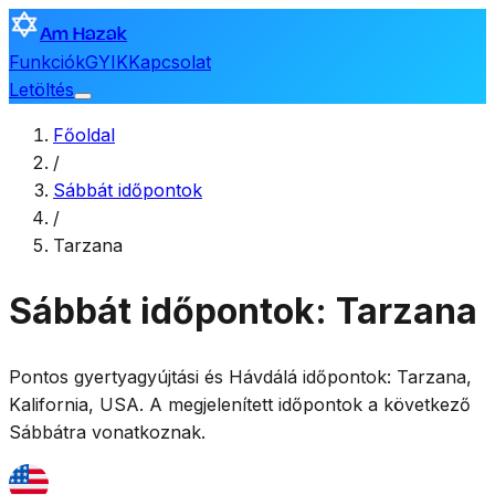
Am Hazak
Funkciók
GYIK
Kapcsolat
Letöltés
Főoldal
/
Sábbát időpontok
/
Tarzana
Sábbát időpontok: Tarzana
Pontos gyertyagyújtási és Hávdálá időpontok:
Tarzana
,
Kalifornia, USA
. A megjelenített időpontok a következő
Sábbátra vonatkoznak.