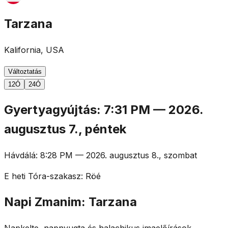
Tarzana
Kalifornia, USA
Változtatás
12Ó
24Ó
Gyertyagyújtás
:
7:31 PM
—
2026.
augusztus 7., péntek
Hávdálá
:
8:28 PM
—
2026. augusztus 8., szombat
E heti Tóra-szakasz
:
Röé
Napi Zmanim: Tarzana