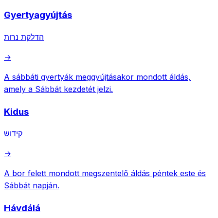
Gyertyagyújtás
הדלקת נרות
→
A sábbáti gyertyák meggyújtásakor mondott áldás,
amely a Sábbát kezdetét jelzi.
Kidus
קידוש
→
A bor felett mondott megszentelő áldás péntek este és
Sábbát napján.
Hávdálá