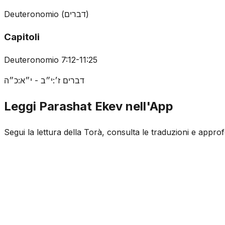
Deuteronomio
(
דברים
)
Capitoli
Deuteronomio 7:12-11:25
דברים ז׳:י״ב - י״א:כ״ה
Leggi Parashat Ekev nell'App
Segui la lettura della Torà, consulta le traduzioni e appr