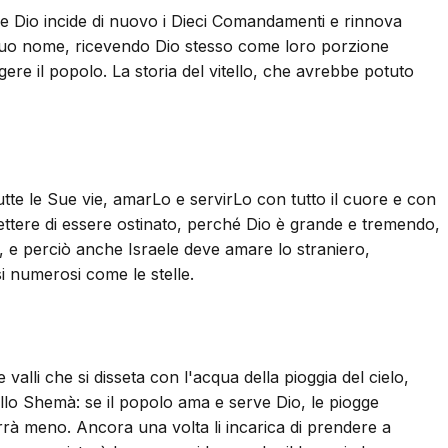
me Dio incide di nuovo i Dieci Comandamenti e rinnova
l Suo nome, ricevendo Dio stesso come loro porzione
re il popolo. La storia del vitello, che avrebbe potuto
te le Sue vie, amarLo e servirLo con tutto il cuore e con
ettere di essere ostinato, perché Dio è grande e tremendo,
o, e perciò anche Israele deve amare lo straniero,
i numerosi come le stelle.
valli che si disseta con l'acqua della pioggia del cielo,
dello Shemà: se il popolo ama e serve Dio, le piogge
errà meno. Ancora una volta li incarica di prendere a