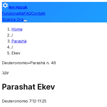
Am Hazak
Funzionalità
FAQ
Contatti
Scarica Ora
Home
/
Parashà
/
Ekev
Deuteronomio
•
Parashà n. 46
עֵקֶב
Parashat Ekev
Deuteronomio 7:12-11:25