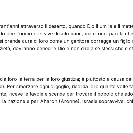
nt'anni attraverso il deserto, quando Dio li umilia e li mette 
do che l'uomo non vive di solo pane, ma di ogni parola che es
io si prende cura di loro come un genitore corregge un fig
azietà, dovranno benedire Dio e non dire a se stessi che è s
a loro la terra per la loro giustizia; è piuttosto a causa de
 Per smorzare ogni orgoglio, ricorda loro quante volte fa
e, riceve le tavole e scende per trovare il popolo che ador
er la nazione e per Aharon (Aronne). Israele sopravvive, c