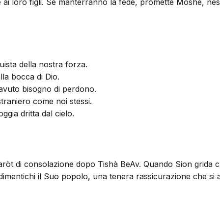
le ai loro figli. Se manterranno la fede, promette Moshé, nes
uista della nostra forza.
la bocca di Dio.
 avuto bisogno di perdono.
straniero come noi stessi.
ggia dritta dal cielo.
haftaròt di consolazione dopo Tishà BeAv. Quando Sion grida
 dimentichi il Suo popolo, una tenera rassicurazione che si