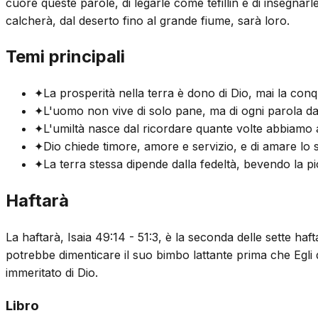
cuore queste parole, di legarle come tefillin e di insegnar
calcherà, dal deserto fino al grande fiume, sarà loro.
Temi principali
✦
La prosperità nella terra è dono di Dio, mai la conq
✦
L'uomo non vive di solo pane, ma di ogni parola dal
✦
L'umiltà nasce dal ricordare quante volte abbiamo
✦
Dio chiede timore, amore e servizio, e di amare lo 
✦
La terra stessa dipende dalla fedeltà, bevendo la pio
Haftarà
La haftarà, Isaia 49:14 - 51:3, è la seconda delle sette 
potrebbe dimenticare il suo bimbo lattante prima che Egli
immeritato di Dio.
Libro