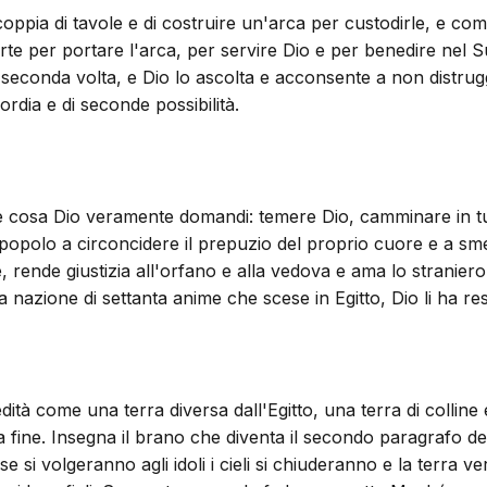
oppia di tavole e di costruire un'arca per custodirle, e co
parte per portare l'arca, per servire Dio e per benedire ne
econda volta, e Dio lo ascolta e acconsente a non distrugge
ordia e di seconde possibilità.
e cosa Dio veramente domandi: temere Dio, camminare in tut
 popolo a circoncidere il prepuzio del proprio cuore e a sm
e, rende giustizia all'orfano e alla vedova e ama lo stranier
 nazione di settanta anime che scese in Egitto, Dio li ha res
tà come una terra diversa dall'Egitto, una terra di colline e 
 sua fine. Insegna il brano che diventa il secondo paragrafo 
si volgeranno agli idoli i cieli si chiuderanno e la terra v