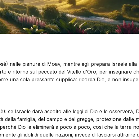
 nelle pianure di Moav, mentre egli prepara Israele alla v
serto e ritorna sul peccato del Vitello d'Oro, per insegnare 
orre una sola pressante supplica: ricorda Dio, e non insuperb
 se Israele darà ascolto alle leggi di Dio e le osserverà, 
tà della famiglia, del campo e del gregge, protezione dalle m
erché Dio le eliminerà a poco a poco, così che la terra non
te gli idoli di quelle nazioni, invece di lasciarsi attrarre 