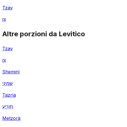
Tzav
צַו
Altre porzioni da Levitico
Tzav
צַו
Sheminì
שְּׁמִינִי
Tazrìa
תַזְרִיעַ
Metzorà