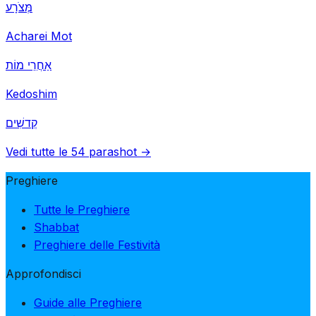
מְּצֹרָע
Acharei Mot
אַחֲרֵי מוֹת
Kedoshim
קְדשִׁים
Vedi tutte le 54 parashot →
Preghiere
Tutte le Preghiere
Shabbat
Preghiere delle Festività
Approfondisci
Guide alle Preghiere