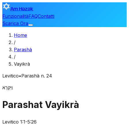
Am Hazak
Funzionalità
FAQ
Contatti
Scarica Ora
Home
/
Parashà
/
Vayikrà
Levitico
•
Parashà n. 24
וַיִּקְרָא
Parashat Vayikrà
Levitico 1:1-5:26