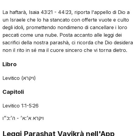
La haftarà, Isaia 43:21 - 44:23, riporta l'appello di Dio a
un Israele che lo ha stancato con offerte vuote e culto
degli idoli, promettendo nondimeno di cancellare i loro
peccati come una nube. Posta accanto alle leggi dei
sacrifici della nostra parashà, ci ricorda che Dio desidera
non il rito in sé ma il cuore sincero che vi torna dietro.
Libro
Levitico
(
ויקרא
)
Capitoli
Levitico 1:1-5:26
ויקרא א׳:א׳ - ה׳:כ״ו
Leggi Parashat Vayikrà nell'App