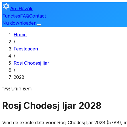
Am Hazak
Functies
FAQ
Contact
Nu downloaden
Home
/
Feestdagen
/
Rosj Chodesj Ijar
/
2028
ראש חודש אייר
Rosj Chodesj Ijar 2028
Vind de exacte data voor Rosj Chodesj Ijar 2028 (5788), in