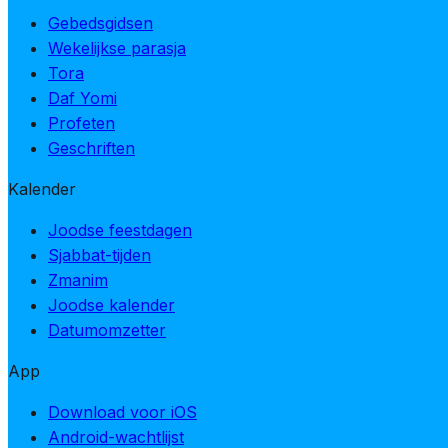
Gebedsgidsen
Wekelijkse parasja
Tora
Daf Yomi
Profeten
Geschriften
Kalender
Joodse feestdagen
Sjabbat-tijden
Zmanim
Joodse kalender
Datumomzetter
App
Download voor iOS
Android-wachtlijst