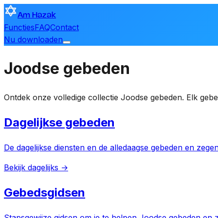
Am Hazak
Functies
FAQ
Contact
Nu downloaden
Joodse gebeden
Ontdek onze volledige collectie Joodse gebeden. Elk gebe
Dagelijkse gebeden
De dagelijkse diensten en de alledaagse gebeden en zegen
Bekijk dagelijks →
Gebedsgidsen
Stapsgewijze gidsen om je te helpen Joodse gebeden en z