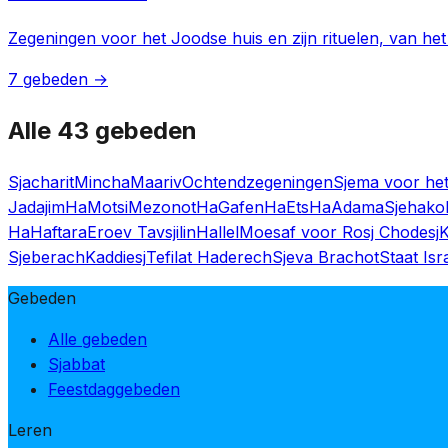
Zegeningen voor het Joodse huis en zijn rituelen, van h
7 gebeden →
Alle 43 gebeden
Sjacharit
Mincha
Maariv
Ochtendzegeningen
Sjema voor he
Jadajim
HaMotsi
Mezonot
HaGafen
HaEts
HaAdama
Sjehako
HaHaftara
Eroev Tavsjilin
Hallel
Moesaf voor Rosj Chodesj
K
Sjeberach
Kaddiesj
Tefilat Haderech
Sjeva Brachot
Staat Isr
Gebeden
Alle gebeden
Sjabbat
Feestdaggebeden
Leren