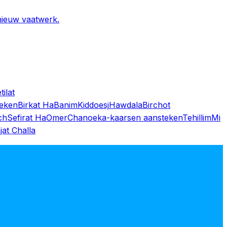
nieuw vaatwerk.
tilat
teken
Birkat HaBanim
Kiddoesj
Hawdala
Birchot
ch
Sefirat HaOmer
Chanoeka-kaarsen aansteken
Tehillim
Mi
jat Challa