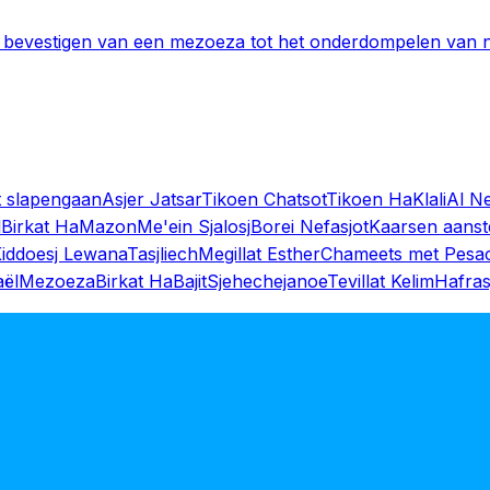
et bevestigen van een mezoeza tot het onderdompelen van 
t slapengaan
Asjer Jatsar
Tikoen Chatsot
Tikoen HaKlali
Al Ne
l
Birkat HaMazon
Me'ein Sjalosj
Borei Nefasjot
Kaarsen aans
iddoesj Lewana
Tasjliech
Megillat Esther
Chameets met Pesa
aël
Mezoeza
Birkat HaBajit
Sjehechejanoe
Tevillat Kelim
Hafras