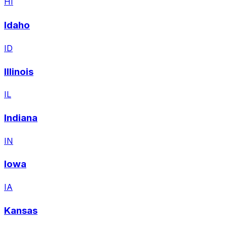
HI
Idaho
ID
Illinois
IL
Indiana
IN
Iowa
IA
Kansas