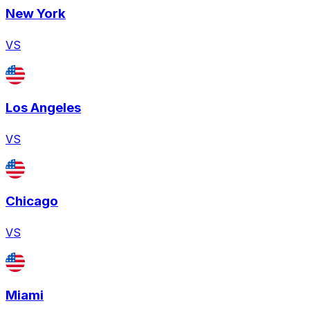
New York
VS
Los Angeles
VS
Chicago
VS
Miami