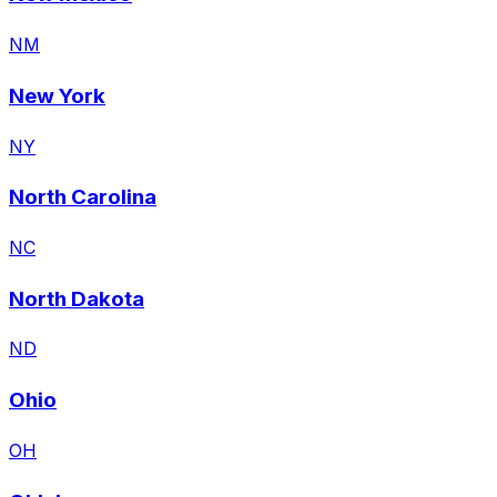
NM
New York
NY
North Carolina
NC
North Dakota
ND
Ohio
OH