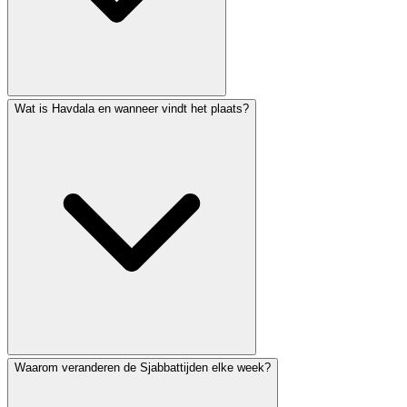
Wat is Havdala en wanneer vindt het plaats?
Sjabbatkaarsen worden traditioneel 18 minuten voor
zonsondergang op vrijdagavond aangestoken. De exacte
tijd varieert per locatie en seizoen. Sommige
gemeenschappen, met name in Jeruzalem, steken 40
minuten voor zonsondergang aan. Gebruik ons
Sjabbattijden-hulpmiddel om de nauwkeurige tijd voor
het aansteken van kaarsen voor uw specifieke locatie te
vinden.
Waarom veranderen de Sjabbattijden elke week?
Havdala is de ceremonie die het einde van Sjabbat
markeert op zaterdagavond. Het vindt meestal plaats