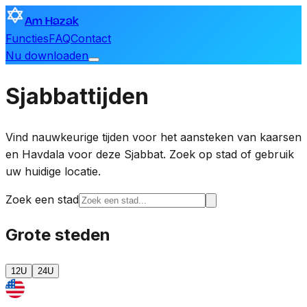
Am Hazak
Functies
FAQ
Contact
Nu downloaden
Sjabbattijden
Vind nauwkeurige tijden voor het aansteken van kaarsen
en Havdala voor deze Sjabbat. Zoek op stad of gebruik
uw huidige locatie.
Zoek een stad
Grote steden
12U
24U