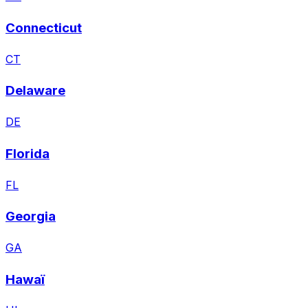
Connecticut
CT
Delaware
DE
Florida
FL
Georgia
GA
Hawaï