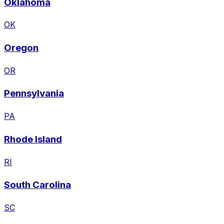
Oklahoma
OK
Oregon
OR
Pennsylvania
PA
Rhode Island
RI
South Carolina
SC