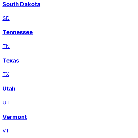
South Dakota
SD
Tennessee
TN
Texas
TX
Utah
UT
Vermont
VT