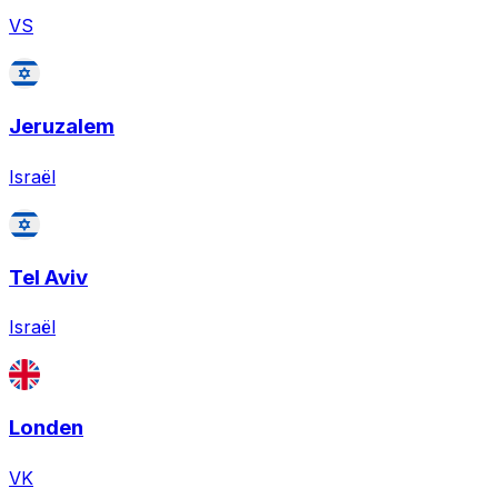
VS
Jeruzalem
Israël
Tel Aviv
Israël
Londen
VK