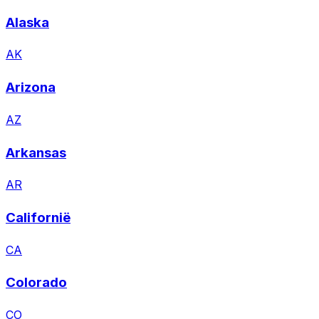
veranderingen.
Alaska
AK
Arizona
AZ
Arkansas
AR
Californië
CA
Colorado
CO