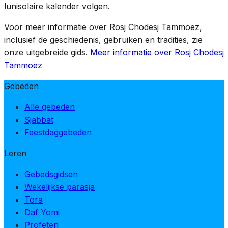
Weken-periode later in de maand begint op de 17e
lunisolaire kalender volgen.
Tammoez.
Voor meer informatie over Rosj Chodesj Tammoez,
inclusief de geschiedenis, gebruiken en tradities, zie
onze uitgebreide gids.
Meer informatie over Rosj Chodesj
Tammoez
Gebeden
Alle gebeden
Sjabbat
Feestdaggebeden
Leren
Gebedsgidsen
Wekelijkse parasja
Tora
Daf Yomi
Profeten