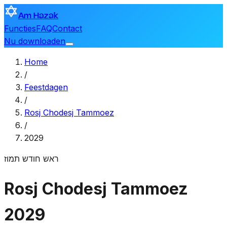
Am Hazak
Functies
FAQ
Contact
Nu downloaden
Home
/
Feestdagen
/
Rosj Chodesj Tammoez
/
2029
ראש חודש תמוז
Rosj Chodesj Tammoez
2029