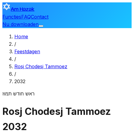
Am Hazak
Functies
FAQ
Contact
Nu downloaden
Home
/
Feestdagen
/
Rosj Chodesj Tammoez
/
2032
ראש חודש תמוז
Rosj Chodesj Tammoez
2032