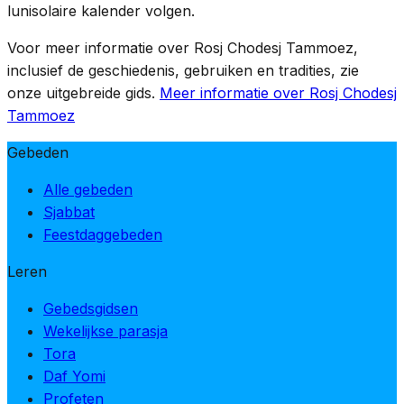
Weken-periode later in de maand begint op de 17e
lunisolaire kalender volgen.
Tammoez.
Voor meer informatie over Rosj Chodesj Tammoez,
inclusief de geschiedenis, gebruiken en tradities, zie
onze uitgebreide gids.
Meer informatie over Rosj Chodesj
Tammoez
Gebeden
Alle gebeden
Sjabbat
Feestdaggebeden
Leren
Gebedsgidsen
Wekelijkse parasja
Tora
Daf Yomi
Profeten