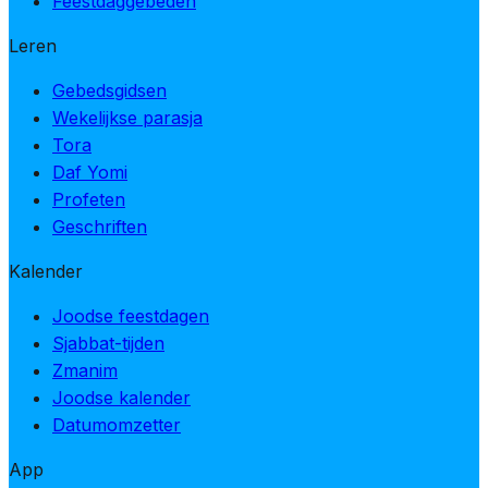
Feestdaggebeden
Leren
Gebedsgidsen
Wekelijkse parasja
Tora
Daf Yomi
Profeten
Geschriften
Kalender
Joodse feestdagen
Sjabbat-tijden
Zmanim
Joodse kalender
Datumomzetter
App