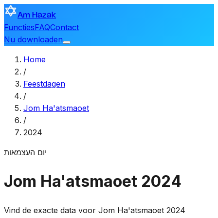
Am Hazak
Functies
FAQ
Contact
Nu downloaden
Home
/
Feestdagen
/
Jom Ha'atsmaoet
/
2024
יום העצמאות
Jom Ha'atsmaoet 2024
Vind de exacte data voor Jom Ha'atsmaoet 2024