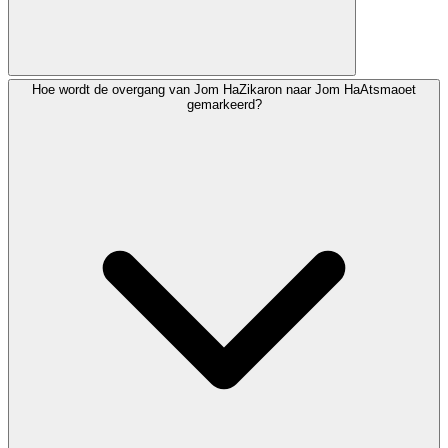
Hoe wordt de overgang van Jom HaZikaron naar Jom HaAtsmaoet
Veel gemeenschappen reciteren Hallel (met of zonder
gemarkeerd?
zegening), het Gebed voor de Staat Israël en speciale
psalmen. Sommigen reciteren het Al HaNissiem-gebed
aangepast voor Jom HaAtsmaoet, waarin God wordt
bedankt voor het wonder van de stichting van Israël.