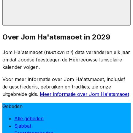
Bij zonsondergang op Jom HaZikaron markeert een
Over Jom Ha'atsmaoet in 2029
ceremonie op de Herzlberg de overgang.
Herdenkingsfakkels worden gedoofd en de viering
Jom Ha'atsmaoet (יום העצמאות) data veranderen elk jaar
begint — van rouw naar vreugde in één avond, wat de
omdat Joodse feestdagen de Hebreeuwse lunisolaire
prijs benadrukt die voor de onafhankelijkheid is betaald.
kalender volgen.
Voor meer informatie over Jom Ha'atsmaoet, inclusief
de geschiedenis, gebruiken en tradities, zie onze
uitgebreide gids.
Meer informatie over Jom Ha'atsmaoet
Gebeden
Alle gebeden
Sjabbat