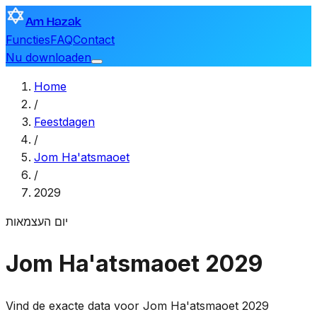
Am Hazak
Functies
FAQ
Contact
Nu downloaden
Home
/
Feestdagen
/
Jom Ha'atsmaoet
/
2029
יום העצמאות
Jom Ha'atsmaoet 2029
Vind de exacte data voor Jom Ha'atsmaoet 2029