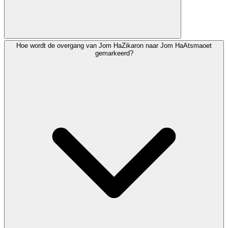
Hoe wordt de overgang van Jom HaZikaron naar Jom HaAtsmaoet
Veel gemeenschappen reciteren Hallel (met of zonder
gemarkeerd?
zegening), het Gebed voor de Staat Israël en speciale
psalmen. Sommigen reciteren het Al HaNissiem-gebed
aangepast voor Jom HaAtsmaoet, waarin God wordt
bedankt voor het wonder van de stichting van Israël.