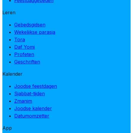
Feestdaggebeden
Leren
Gebedsgidsen
Wekelijkse parasja
Tora
Daf Yomi
Profeten
Geschriften
Kalender
Joodse feestdagen
Sjabbat-tijden
Zmanim
Joodse kalender
Datumomzetter
App