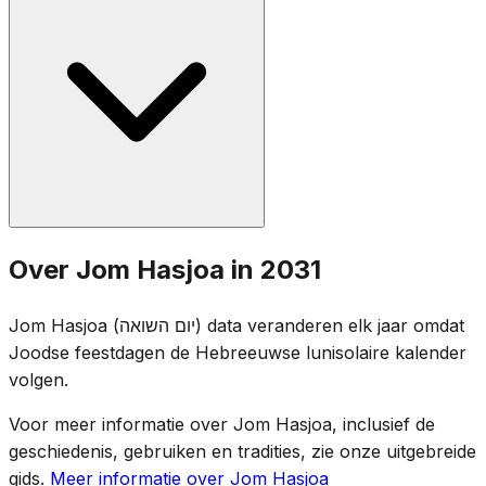
sirene en het hele land staat stil. Ceremonies omvatten
getuigenissen van overlevenden, het aansteken van zes
herdenkingskaarsen (die de zes miljoen
vertegenwoordigen) en het voorlezen van namen van
slachtoffers. Vlaggen worden halfstok gehangen.
Jom HaSjoa werd in 1953 door de Israëlische Knesset
Over Jom Hasjoa in 2031
ingesteld. De datum van 27 Nisan werd gekozen
vanwege de nabijheid van de verjaardag van de Opstand
Jom Hasjoa (יום השואה) data veranderen elk jaar omdat
in het Getto van Warschau (15 Nisan 1943), terwijl een
Joodse feestdagen de Hebreeuwse lunisolaire kalender
conflict met Pesach werd vermeden.
volgen.
Voor meer informatie over Jom Hasjoa, inclusief de
geschiedenis, gebruiken en tradities, zie onze uitgebreide
gids.
Meer informatie over Jom Hasjoa