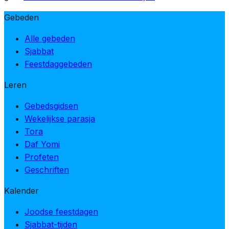
Gebeden
Alle gebeden
Sjabbat
Feestdaggebeden
Leren
Gebedsgidsen
Wekelijkse parasja
Tora
Daf Yomi
Profeten
Geschriften
Kalender
Joodse feestdagen
Sjabbat-tijden