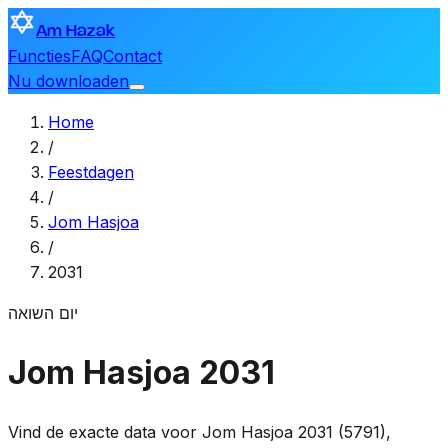
Am Hazak
Functies
FAQ
Contact
Nu downloaden
Home
/
Feestdagen
/
Jom Hasjoa
/
2031
יום השואה
Jom Hasjoa 2031
Vind de exacte data voor Jom Hasjoa 2031 (5791),