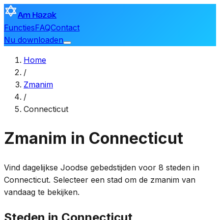
Am Hazak
Functies
FAQ
Contact
Nu downloaden
Home
/
Zmanim
/
Connecticut
Zmanim in Connecticut
Vind dagelijkse Joodse gebedstijden voor 8 steden in
Connecticut. Selecteer een stad om de zmanim van
vandaag te bekijken.
Steden in Connecticut