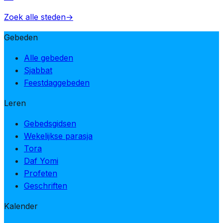
Zoek alle steden
→
Gebeden
Alle gebeden
Sjabbat
Feestdaggebeden
Leren
Gebedsgidsen
Wekelijkse parasja
Tora
Daf Yomi
Profeten
Geschriften
Kalender