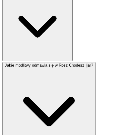
Jakie modlitwy odmawia się w Rosz Chodesz Ijar?
Ijar w całości wypada w okresie liczenia Omeru i zawiera
kilka znaczących dni: Pesach Szeni (14), Lag BaOmer
(18) i Jom Jeruszalaim (28). W Izraelu Jom HaZikaron
(4) i Jom HaAcmaut (5) również przypadają w Ijarze.
Miesiąc ten jest kojarzony z uzdrowieniem — hebrajskie
litery Ijaru tworzą akronim wyrażenia 'Ani Haszem
Rofecha' (Ja jestem Pan, twój lekarz).