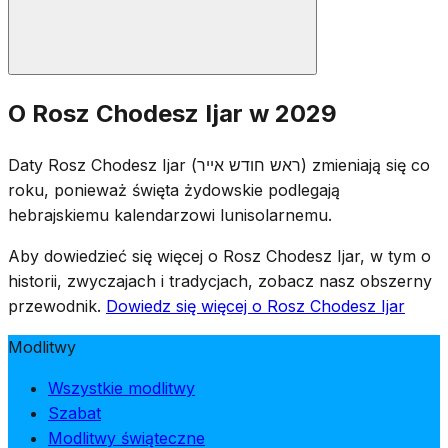
Odmawia się standardowe modlitwy Rosz Chodesz:
O Rosz Chodesz Ijar w 2029
połowę Halelu, Jaale We'Jawo, czytanie Tory i Musaf.
Ponieważ Rosz Chodesz Ijar wypada w okresie Omeru,
Daty Rosz Chodesz Ijar (ראש חודש אייר) zmieniają się co
liczenie Omeru kontynuuje się podczas nabożeństw
roku, ponieważ święta żydowskie podlegają
wieczornych. Zwyczaje półżałobne Omeru obowiązują
hebrajskiemu kalendarzowi lunisolarnemu.
również w sam Rosz Chodesz.
Aby dowiedzieć się więcej o Rosz Chodesz Ijar, w tym o
historii, zwyczajach i tradycjach, zobacz nasz obszerny
przewodnik.
Dowiedz się więcej o Rosz Chodesz Ijar
Modlitwy
Wszystkie modlitwy
Szabat
Modlitwy świąteczne