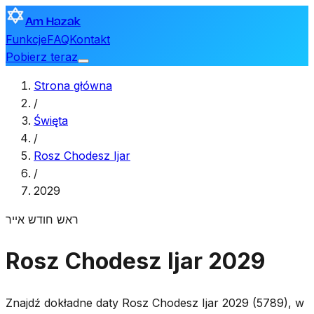
Am Hazak
Funkcje
FAQ
Kontakt
Pobierz teraz
Strona główna
/
Święta
/
Rosz Chodesz Ijar
/
2029
ראש חודש אייר
Rosz Chodesz Ijar 2029
Znajdź dokładne daty Rosz Chodesz Ijar 2029 (5789), w