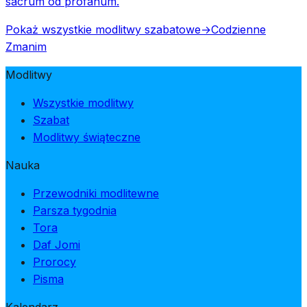
sacrum od profanum.
Pokaż wszystkie modlitwy szabatowe
→
Codzienne
Zmanim
Modlitwy
Wszystkie modlitwy
Szabat
Modlitwy świąteczne
Nauka
Przewodniki modlitewne
Parsza tygodnia
Tora
Daf Jomi
Prorocy
Pisma