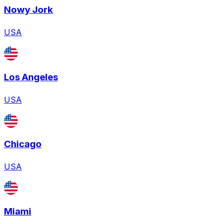
Nowy Jork
USA
Los Angeles
USA
Chicago
USA
Miami