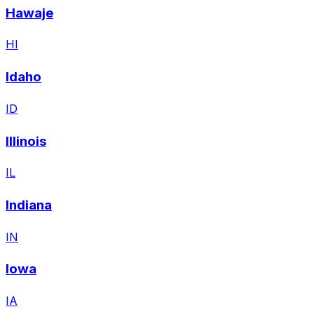
Hawaje
HI
Idaho
ID
Illinois
IL
Indiana
IN
Iowa
IA