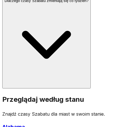
Dlaczego czasy Szabatu zmieniają się co tydzień?
Hawdala to ceremonia oznaczająca koniec Szabatu w
sobotni wieczór. Odbywa się zazwyczaj, gdy trzy
gwiazdy są widoczne na niebie, zwykle około 42-72
minuty po zachodzie słońca, w zależności od lokalizacji i
zwyczaju społeczności. Ceremonia obejmuje
błogosławieństwa nad winem, przyprawami i plecioną
świecą.
Czasy Szabatu zmieniają się co tydzień, ponieważ
Przeglądaj według stanu
opierają się na zachodzie słońca, który przesuwa się w
ciągu roku z powodu nachylenia osi Ziemi. Latem
Znajdź czasy Szabatu dla miast w swoim stanie.
zachód słońca następuje później, więc Szabat zaczyna
się i kończy później. Zimą jest odwrotnie. Czasy różnią
Alabama