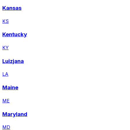
Kansas
KS
Kentucky
KY
Luizjana
LA
Maine
ME
Maryland
MD