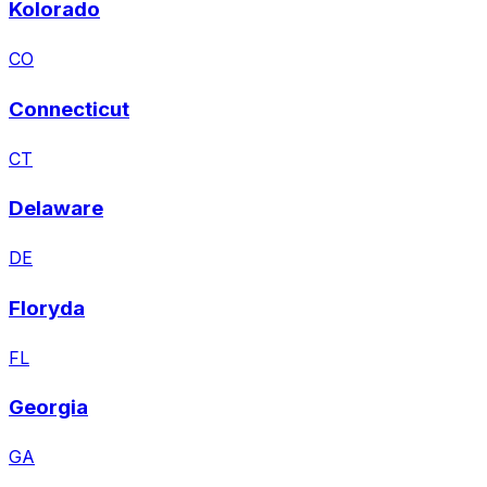
Kolorado
CO
Connecticut
CT
Delaware
DE
Floryda
FL
Georgia
GA