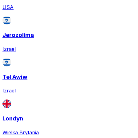
USA
Jerozolima
Izrael
Tel Awiw
Izrael
Londyn
Wielka Brytania