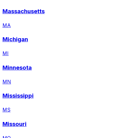
Massachusetts
MA
Michigan
MI
Minnesota
MN
Mississippi
MS
Missouri
MO