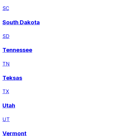
SC
South Dakota
SD
Tennessee
TN
Teksas
TX
Utah
UT
Vermont