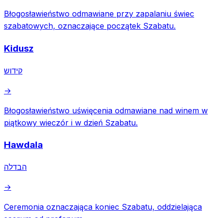
Błogosławieństwo odmawiane przy zapalaniu świec
szabatowych, oznaczające początek Szabatu.
Kidusz
קידוש
→
Błogosławieństwo uświęcenia odmawiane nad winem w
piątkowy wieczór i w dzień Szabatu.
Hawdala
הבדלה
→
Ceremonia oznaczająca koniec Szabatu, oddzielająca