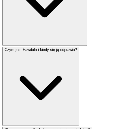
Czym jest Hawdala i kiedy się ją odprawia?
Świece szabatowe tradycyjnie zapala się 18 minut przed
zachodem słońca w piątkowy wieczór. Dokładny czas
zależy od lokalizacji i pory roku. Niektóre społeczności,
zwłaszcza w Jerozolimie, zapalają świece 40 minut
przed zachodem. Skorzystaj z naszego narzędzia czasu
Szabatu, aby znaleźć dokładny czas zapalenia świec dla
swojej lokalizacji.