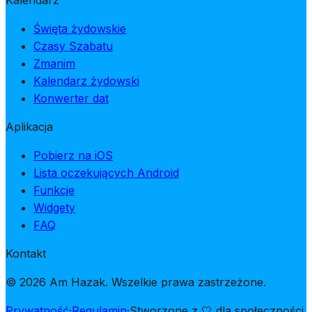
Kalendarz
Święta żydowskie
Czasy Szabatu
Zmanim
Kalendarz żydowski
Konwerter dat
Aplikacja
Pobierz na iOS
Lista oczekujących Android
Funkcje
Widgety
FAQ
Kontakt
© 2026 Am Hazak. Wszelkie prawa zastrzeżone.
Prywatność
·
Regulamin
·
Stworzone z 🤍 dla społeczności