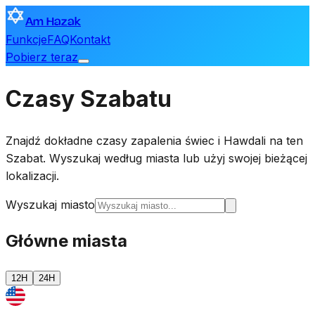
Am Hazak
Funkcje
FAQ
Kontakt
Pobierz teraz
Czasy Szabatu
Znajdź dokładne czasy zapalenia świec i Hawdali na ten
Szabat. Wyszukaj według miasta lub użyj swojej bieżącej
lokalizacji.
Wyszukaj miasto
Główne miasta
12H
24H