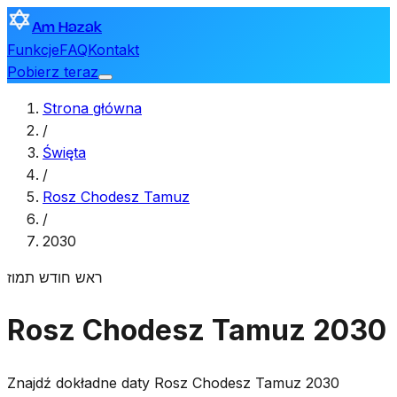
Am Hazak
Funkcje
FAQ
Kontakt
Pobierz teraz
Strona główna
/
Święta
/
Rosz Chodesz Tamuz
/
2030
ראש חודש תמוז
Rosz Chodesz Tamuz 2030
Znajdź dokładne daty Rosz Chodesz Tamuz 2030