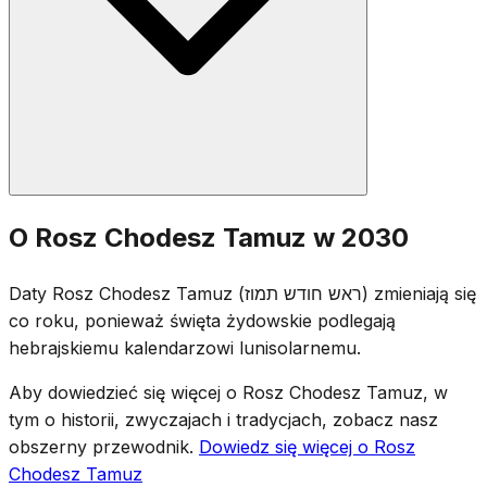
Odmawia się standardowe modlitwy Rosz Chodesz:
O Rosz Chodesz Tamuz w 2030
połowę Halelu, Jaale We'Jawo, czytanie Tory i Musaf.
Choć sam Rosz Chodesz jest dniem radosnym,
Daty Rosz Chodesz Tamuz (ראש חודש תמוז) zmieniają się
społeczność jest świadoma, że uroczysty okres Trzech
co roku, ponieważ święta żydowskie podlegają
Tygodni zaczyna się w dalszej części miesiąca, 17
hebrajskiemu kalendarzowi lunisolarnemu.
Tamuza.
Aby dowiedzieć się więcej o Rosz Chodesz Tamuz, w
tym o historii, zwyczajach i tradycjach, zobacz nasz
obszerny przewodnik.
Dowiedz się więcej o Rosz
Chodesz Tamuz