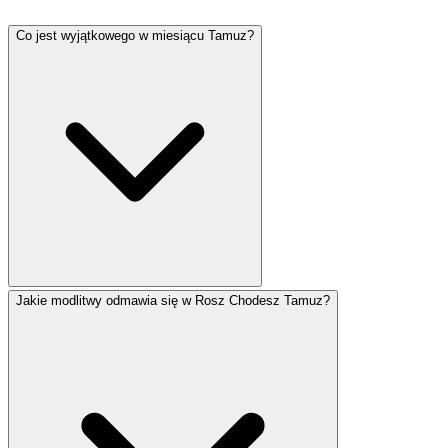
Co jest wyjątkowego w miesiącu Tamuz?
Jakie modlitwy odmawia się w Rosz Chodesz Tamuz?
Tamuz to miesiąc kojarzony z żałobą. 17 Tamuza to
dzień postu upamiętniający przerwanie murów
Jerozolimy i wyznaczający początek Trzech Tygodni
żałoby prowadzących do Tisza BeAw. Według tradycji
grzech złotego cielca i rozbicie przez Mojżesza
pierwszych tablic miały miejsce właśnie w tym miesiącu.