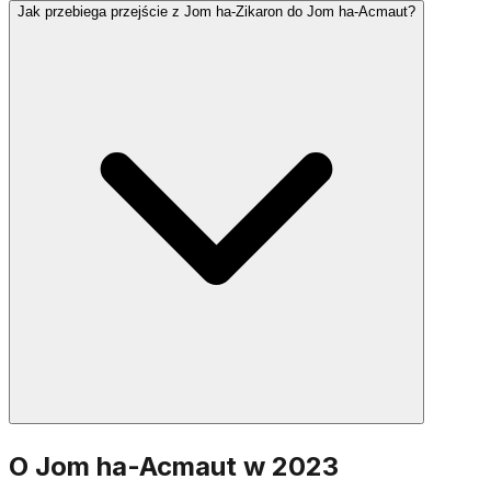
Jak przebiega przejście z Jom ha-Zikaron do Jom ha-Acmaut?
Wiele społeczności odmawia Halel (z
błogosławieństwem lub bez), Modlitwę za Państwo
Izrael oraz specjalne psalmy. Niektórzy odmawiają
modlitwę Al ha-Nisim zaadaptowaną na Jom ha-
Acmaut, dziękując Bogu za cud powstania Izraela.
Po zmroku w Jom ha-Zikaron ceremonia na Górze
O Jom ha-Acmaut w 2023
Herzla wyznacza moment przejścia. Płomienie