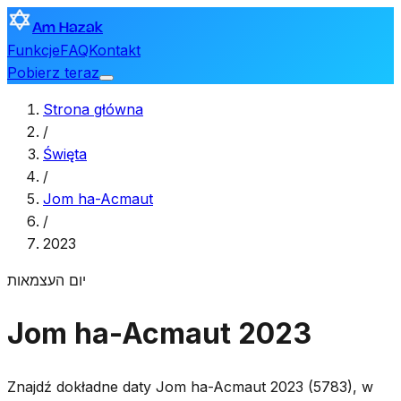
Am Hazak
Funkcje
FAQ
Kontakt
Pobierz teraz
Strona główna
/
Święta
/
Jom ha-Acmaut
/
2023
יום העצמאות
Jom ha-Acmaut 2023
Znajdź dokładne daty Jom ha-Acmaut 2023 (5783), w