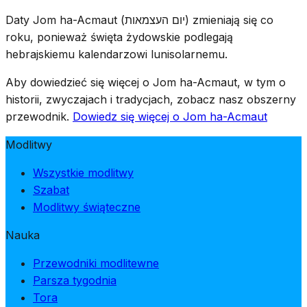
upamiętniających pochodni zostają zgaszone i
Daty Jom ha-Acmaut (יום העצמאות) zmieniają się co
rozpoczyna się świętowanie — od żałoby do radości w
roku, ponieważ święta żydowskie podlegają
ciągu jednego wieczoru, podkreślając cenę zapłaconą
hebrajskiemu kalendarzowi lunisolarnemu.
za niepodległość.
Aby dowiedzieć się więcej o Jom ha-Acmaut, w tym o
historii, zwyczajach i tradycjach, zobacz nasz obszerny
przewodnik.
Dowiedz się więcej o Jom ha-Acmaut
Modlitwy
Wszystkie modlitwy
Szabat
Modlitwy świąteczne
Nauka
Przewodniki modlitewne
Parsza tygodnia
Tora