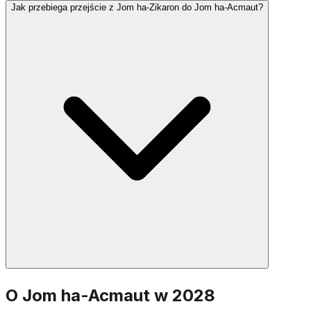
Jak przebiega przejście z Jom ha-Zikaron do Jom ha-Acmaut?
Wiele społeczności odmawia Halel (z
błogosławieństwem lub bez), Modlitwę za Państwo
Izrael oraz specjalne psalmy. Niektórzy odmawiają
modlitwę Al ha-Nisim zaadaptowaną na Jom ha-
Acmaut, dziękując Bogu za cud powstania Izraela.
Po zmroku w Jom ha-Zikaron ceremonia na Górze
O Jom ha-Acmaut w 2028
Herzla wyznacza moment przejścia. Płomienie