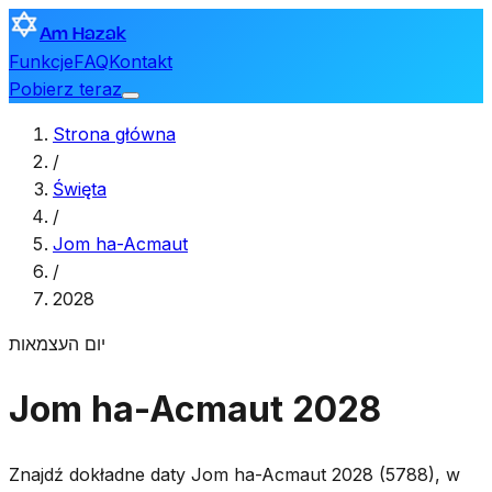
Am Hazak
Funkcje
FAQ
Kontakt
Pobierz teraz
Strona główna
/
Święta
/
Jom ha-Acmaut
/
2028
יום העצמאות
Jom ha-Acmaut 2028
Znajdź dokładne daty Jom ha-Acmaut 2028 (5788), w