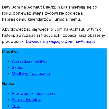
upamiętniających pochodni zostają zgaszone i
Daty Jom ha-Acmaut (יום העצמאות) zmieniają się co
rozpoczyna się świętowanie — od żałoby do radości w
roku, ponieważ święta żydowskie podlegają
ciągu jednego wieczoru, podkreślając cenę zapłaconą
hebrajskiemu kalendarzowi lunisolarnemu.
za niepodległość.
Aby dowiedzieć się więcej o Jom ha-Acmaut, w tym o
historii, zwyczajach i tradycjach, zobacz nasz obszerny
przewodnik.
Dowiedz się więcej o Jom ha-Acmaut
Modlitwy
Wszystkie modlitwy
Szabat
Modlitwy świąteczne
Nauka
Przewodniki modlitewne
Parsza tygodnia
Tora