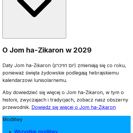
terroryzmu. Jednominutowa syrena rozlega się o 20:00
wieczorem dnia poprzedzającego, a dwuminutowa
syrena o 11:00 następnego dnia, podczas której cały kraj
zamiera w ciszy.
Ceremonie upamiętniające odbywają się na cmentarzach
O Jom ha-Zikaron w 2029
wojskowych w całym Izraelu, a rodziny odwiedzają
groby poległych żołnierzy. Miejsca rozrywki są
Daty Jom ha-Zikaron (יום הזיכרון) zmieniają się co roku,
zamknięte z mocy prawa, a telewizja i radio nadają
ponieważ święta żydowskie podlegają hebrajskiemu
programy upamiętniające. Dzień wyróżnia się
kalendarzowi lunisolarnemu.
uroczystymi zgromadzeniami, odczytywaniem imion
poległych i zapalaniem świec pamięci.
Aby dowiedzieć się więcej o Jom ha-Zikaron, w tym o
historii, zwyczajach i tradycjach, zobacz nasz obszerny
przewodnik.
Dowiedz się więcej o Jom ha-Zikaron
Modlitwy
Wszystkie modlitwy