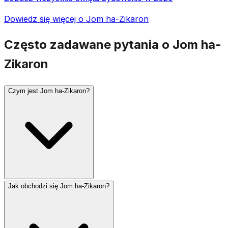
Dowiedz się więcej o Jom ha-Zikaron
Często zadawane pytania o Jom ha-
Zikaron
Czym jest Jom ha-Zikaron?
Jak obchodzi się Jom ha-Zikaron?
Jom ha-Zikaron (Dzień Pamięci Izraela) obchodzony
jest 4. dnia miesiąca Ijar, dzień przed Jom ha-Acmaut.
Upamiętnia poległych żołnierzy izraelskich oraz ofiary