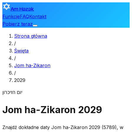
Am Hazak
Funkcje
FAQ
Kontakt
Pobierz teraz
Strona główna
/
Święta
/
Jom ha-Zikaron
/
2029
יום הזיכרון
Jom ha-Zikaron 2029
Znajdź dokładne daty Jom ha-Zikaron 2029 (5789), w