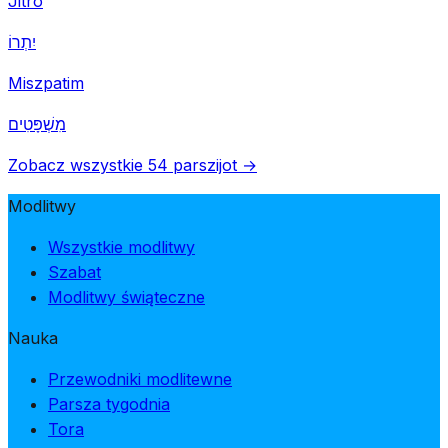
Jitro
יִתְרוֹ
Miszpatim
מִשְׁפָּטִים
Zobacz wszystkie 54 parszijot →
Modlitwy
Wszystkie modlitwy
Szabat
Modlitwy świąteczne
Nauka
Przewodniki modlitewne
Parsza tygodnia
Tora