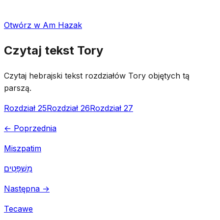
Otwórz w Am Hazak
Czytaj tekst Tory
Czytaj hebrajski tekst rozdziałów Tory objętych tą
parszą.
Rozdział 25
Rozdział 26
Rozdział 27
← Poprzednia
Miszpatim
מִשְׁפָּטִים
Następna →
Tecawe