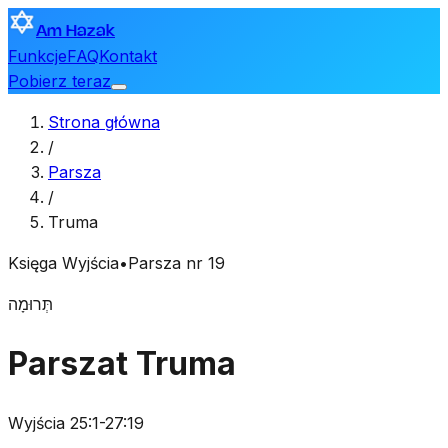
Am Hazak
Funkcje
FAQ
Kontakt
Pobierz teraz
Strona główna
/
Parsza
/
Truma
Księga Wyjścia
•
Parsza nr 19
תְּרוּמָה
Parszat Truma
Wyjścia 25:1-27:19