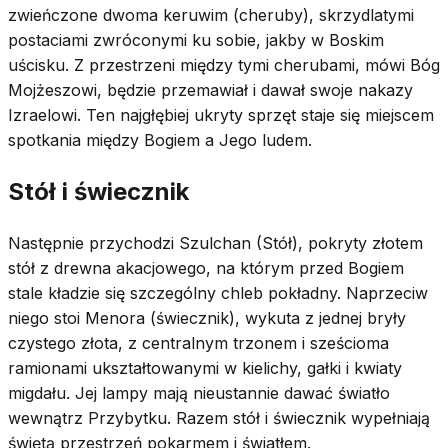
zwieńczone dwoma keruwim (cheruby), skrzydlatymi
postaciami zwróconymi ku sobie, jakby w Boskim
uścisku. Z przestrzeni między tymi cherubami, mówi Bóg
Mojżeszowi, będzie przemawiał i dawał swoje nakazy
Izraelowi. Ten najgłębiej ukryty sprzęt staje się miejscem
spotkania między Bogiem a Jego ludem.
Stół i świecznik
Następnie przychodzi Szulchan (Stół), pokryty złotem
stół z drewna akacjowego, na którym przed Bogiem
stale kładzie się szczególny chleb pokładny. Naprzeciw
niego stoi Menora (świecznik), wykuta z jednej bryły
czystego złota, z centralnym trzonem i sześcioma
ramionami ukształtowanymi w kielichy, gałki i kwiaty
migdału. Jej lampy mają nieustannie dawać światło
wewnątrz Przybytku. Razem stół i świecznik wypełniają
świętą przestrzeń pokarmem i światłem.