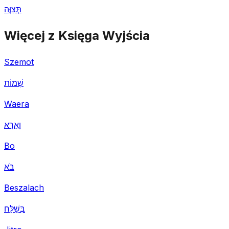
תְּצַוֶּה
Więcej z Księga Wyjścia
Szemot
שְׁמוֹת
Waera
וָאֵרָא
Bo
בֹּא
Beszalach
בְּשַׁלַּח