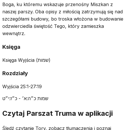
Boga, ku któremu wskazuje przenośny Miszkan z
naszej parszy. Oba opisy z miłością zatrzymują się nad
szczegółami budowy, bo troska włożona w budowanie
odzwierciedla świętość Tego, który zamieszka
wewnątrz.
Księga
Księga Wyjścia
(
שמות
)
Rozdziały
Wyjścia 25:1-27:19
שמות כ״ה:א׳ - כ״ז:י״ט
Czytaj Parszat Truma w aplikacji
Śledź czytanie Tory, zobacz tłumaczenia i poznaj