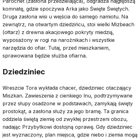
Parochet (zasłona przedzielająca), odgradza najgłębszą
komnatę, gdzie spoczywa Arka jako Święte Świętych.
Druga zasłona wisi u wejścia do samego namiotu. Na
zewnątrz, na otwartym dziedzińcu, stoi wielki Mizbeach
(ołtarz) z drewna akacjowego pokryty miedzią,
wyposażony w rogi na narożnikach i wszystkie
narzędzia do ofiar. Tutaj, przed mieszkaniem,
sprawowana będzie służba ofiarna.
Dziedziniec
Wreszcie Tora wykłada chacer, dziedziniec otaczający
Miszkan. Zawieszenia z cienkiego lnu, podtrzymywane
przez słupy osadzone w podstawach, zamykają święty
prostokąt, a zasłona służy za jego bramę. Ta granica
oddziela świętą ziemię od zwykłej przestrzeni obozu,
nadając Przybytkowi dostojną oprawę. Gdy dziedziniec
jest wyznaczony, plan miejsca, gdzie niebo i ziemia mogą