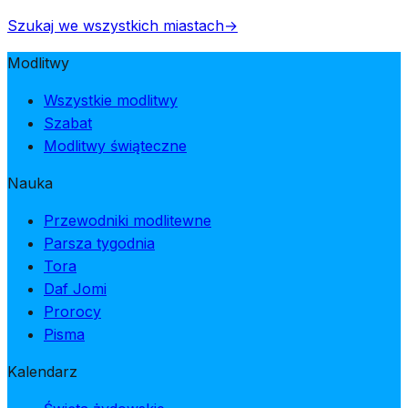
Szukaj we wszystkich miastach
→
Modlitwy
Wszystkie modlitwy
Szabat
Modlitwy świąteczne
Nauka
Przewodniki modlitewne
Parsza tygodnia
Tora
Daf Jomi
Prorocy
Pisma
Kalendarz