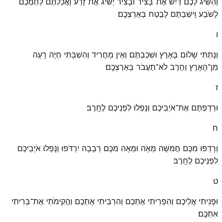
וְהִשִּׂיג לָכֶם דַּיִשׁ אֶת־בָּצִיר וּבָצִיר יַשִּׂיג אֶת־זָרַע וַאֲכַלְתֶּם לַחְמְכֶם
לָשֹׂבַע וִֽישַׁבְתֶּם לָבֶטַח בְּאַרְצְכֶֽם׃
ו
וְנָתַתִּי שָׁלוֹם בָּאָרֶץ וּשְׁכַבְתֶּם וְאֵין מַחֲרִיד וְהִשְׁבַּתִּי חַיָּה רָעָה
מִן־הָאָרֶץ וְחֶרֶב לֹא־תַעֲבֹר בְּאַרְצְכֶֽם׃
ז
וּרְדַפְתֶּם אֶת־אֹיְבֵיכֶם וְנָפְלוּ לִפְנֵיכֶם לֶחָֽרֶב׃
ח
וְרָדְפוּ מִכֶּם חֲמִשָּׁה מֵאָה וּמֵאָה מִכֶּם רְבָבָה יִרְדֹּפוּ וְנָפְלוּ אֹיְבֵיכֶם
לִפְנֵיכֶם לֶחָֽרֶב׃
ט
וּפָנִיתִי אֲלֵיכֶם וְהִפְרֵיתִי אֶתְכֶם וְהִרְבֵּיתִי אֶתְכֶם וַהֲקִימֹתִי אֶת־בְּרִיתִי
אִתְּכֶֽם׃