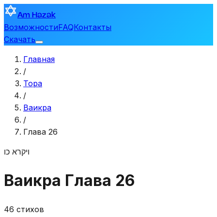
Am Hazak
Возможности
FAQ
Контакты
Скачать
Главная
/
Тора
/
Ваикра
/
Глава 26
ויקרא
כו
Ваикра
Глава 26
46 стихов