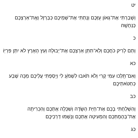
יט
וְשָׁבַרְתִּי אֶת־גְּאוֹן עֻזְּכֶם וְנָתַתִּי אֶת־שְׁמֵיכֶם כַּבַּרְזֶל וְאֶֽת־אַרְצְכֶם
כַּנְּחֻשָֽׁה׃
כ
וְתַם לָרִיק כֹּחֲכֶם וְלֹֽא־תִתֵּן אַרְצְכֶם אֶת־יְבוּלָהּ וְעֵץ הָאָרֶץ לֹא יִתֵּן פִּרְיֽוֹ׃
כא
וְאִם־תֵּֽלְכוּ עִמִּי קֶרִי וְלֹא תֹאבוּ לִשְׁמֹעַֽ לִי וְיָסַפְתִּי עֲלֵיכֶם מַכָּה שֶׁבַע
כְּחַטֹּאתֵיכֶֽם׃
כב
וְהִשְׁלַחְתִּי בָכֶם אֶת־חַיַּת הַשָּׂדֶה וְשִׁכְּלָה אֶתְכֶם וְהִכְרִיתָה
אֶת־בְּהֶמְתְּכֶם וְהִמְעִיטָה אֶתְכֶם וְנָשַׁמּוּ דַּרְכֵיכֶֽם׃
כג