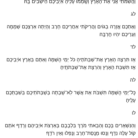
וַהֲשִׁמֹּתִי אֲנִי אֶת־הָאָרֶץ וְשָֽׁמְמוּ עָלֶיהָ אֹֽיְבֵיכֶם הַיֹּשְׁבִים בָּֽהּ׃
לג
וְאֶתְכֶם אֱזָרֶה בַגּוֹיִם וַהֲרִיקֹתִי אַחֲרֵיכֶם חָרֶב וְהָיְתָה אַרְצְכֶם שְׁמָמָה
וְעָרֵיכֶם יִהְיוּ חׇרְבָּֽה׃
לד
אָז תִּרְצֶה הָאָרֶץ אֶת־שַׁבְּתֹתֶיהָ כֹּל יְמֵי הׇשַּׁמָּהֿ וְאַתֶּם בְּאֶרֶץ אֹיְבֵיכֶם
אָז תִּשְׁבַּת הָאָרֶץ וְהִרְצָת אֶת־שַׁבְּתֹתֶֽיהָ׃
לה
כׇּל־יְמֵי הׇשַּׁמָּהֿ תִּשְׁבֹּת אֵת אֲשֶׁר לֹֽא־שָׁבְתָה בְּשַׁבְּתֹתֵיכֶם בְּשִׁבְתְּכֶם
עָלֶֽיהָ׃
לו
וְהַנִּשְׁאָרִים בָּכֶם וְהֵבֵאתִי מֹרֶךְ בִּלְבָבָם בְּאַרְצֹת אֹיְבֵיהֶם וְרָדַף אֹתָם
קוֹל עָלֶה נִדָּף וְנָסוּ מְנֻֽסַת־חֶרֶב וְנָפְלוּ וְאֵין רֹדֵֽף׃