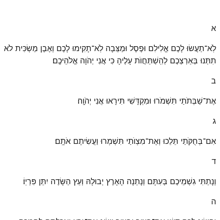
א
לֹֽא־תַעֲשׂוּ לָכֶם אֱלִילִם וּפֶסֶל וּמַצֵּבָה לֹֽא־תָקִימוּ לָכֶם וְאֶבֶן מַשְׂכִּית לֹא
תִתְּנוּ בְּאַרְצְכֶם לְהִֽשְׁתַּחֲוֺת עָלֶיהָ כִּי אֲנִי יְהֹוָה אֱלֹהֵיכֶֽם׃
ב
אֶת־שַׁבְּתֹתַי תִּשְׁמֹרוּ וּמִקְדָּשִׁי תִּירָאוּ אֲנִי יְהֹוָֽה׃
ג
אִם־בְּחֻקֹּתַי תֵּלֵכוּ וְאֶת־מִצְוֺתַי תִּשְׁמְרוּ וַעֲשִׂיתֶם אֹתָֽם׃
ד
וְנָתַתִּי גִשְׁמֵיכֶם בְּעִתָּם וְנָתְנָה הָאָרֶץ יְבוּלָהּ וְעֵץ הַשָּׂדֶה יִתֵּן פִּרְיֽוֹ׃
ה