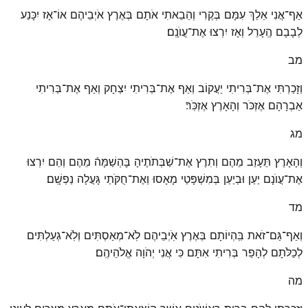
אַף־אֲנִי אֵלֵךְ עִמָּם בְּקֶרִי וְהֵבֵאתִי אֹתָם בְּאֶרֶץ אֹיְבֵיהֶם אוֹ־אָז יִכָּנַע
לְבָבָם הֶֽעָרֵל וְאָז יִרְצוּ אֶת־עֲוֺנָֽם׃
מב
וְזָכַרְתִּי אֶת־בְּרִיתִי יַעֲקוֹב וְאַף אֶת־בְּרִיתִי יִצְחָק וְאַף אֶת־בְּרִיתִי
אַבְרָהָם אֶזְכֹּר וְהָאָרֶץ אֶזְכֹּֽר׃
מג
וְהָאָרֶץ תֵּעָזֵב מֵהֶם וְתִרֶץ אֶת־שַׁבְּתֹתֶיהָ בׇּהְשַׁמָּהֿ מֵהֶם וְהֵם יִרְצוּ
אֶת־עֲוֺנָם יַעַן וּבְיַעַן בְּמִשְׁפָּטַי מָאָסוּ וְאֶת־חֻקֹּתַי גָּעֲלָה נַפְשָֽׁם׃
מד
וְאַף־גַּם־זֹאת בִּֽהְיוֹתָם בְּאֶרֶץ אֹֽיְבֵיהֶם לֹֽא־מְאַסְתִּים וְלֹֽא־גְעַלְתִּים
לְכַלֹּתָם לְהָפֵר בְּרִיתִי אִתָּם כִּי אֲנִי יְהֹוָה אֱלֹהֵיהֶֽם׃
מה