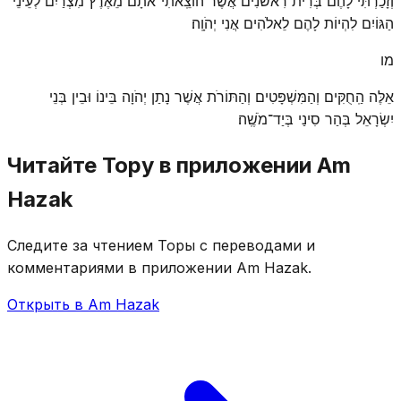
וְזָכַרְתִּי לָהֶם בְּרִית רִאשֹׁנִים אֲשֶׁר הוֹצֵֽאתִי־אֹתָם מֵאֶרֶץ מִצְרַיִם לְעֵינֵי
הַגּוֹיִם לִהְיוֹת לָהֶם לֵאלֹהִים אֲנִי יְהֹוָֽה׃
מו
אֵלֶּה הַֽחֻקִּים וְהַמִּשְׁפָּטִים וְהַתּוֹרֹת אֲשֶׁר נָתַן יְהֹוָה בֵּינוֹ וּבֵין בְּנֵי
יִשְׂרָאֵל בְּהַר סִינַי בְּיַד־מֹשֶֽׁה׃
Читайте Тору в приложении Am
Hazak
Следите за чтением Торы с переводами и
комментариями в приложении Am Hazak.
Открыть в Am Hazak