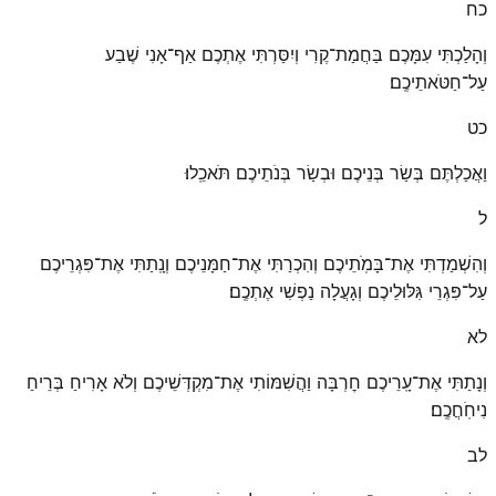
כח
וְהָלַכְתִּי עִמָּכֶם בַּחֲמַת־קֶרִי וְיִסַּרְתִּי אֶתְכֶם אַף־אָנִי שֶׁבַע
עַל־חַטֹּאתֵיכֶֽם׃
כט
וַאֲכַלְתֶּם בְּשַׂר בְּנֵיכֶם וּבְשַׂר בְּנֹתֵיכֶם תֹּאכֵֽלוּ׃
ל
וְהִשְׁמַדְתִּי אֶת־בָּמֹֽתֵיכֶם וְהִכְרַתִּי אֶת־חַמָּנֵיכֶם וְנָֽתַתִּי אֶת־פִּגְרֵיכֶם
עַל־פִּגְרֵי גִּלּוּלֵיכֶם וְגָעֲלָה נַפְשִׁי אֶתְכֶֽם׃
לא
וְנָתַתִּי אֶת־עָֽרֵיכֶם חׇרְבָּה וַהֲשִׁמּוֹתִי אֶת־מִקְדְּשֵׁיכֶם וְלֹא אָרִיחַ בְּרֵיחַ
נִיחֹֽחֲכֶֽם׃
לב