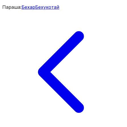
Параша
:
Бехар
Бехукотай