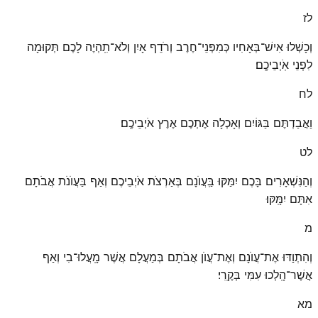
לז
וְכָשְׁלוּ אִישׁ־בְּאָחִיו כְּמִפְּנֵי־חֶרֶב וְרֹדֵף אָיִן וְלֹא־תִֽהְיֶה לָכֶם תְּקוּמָה
לִפְנֵי אֹֽיְבֵיכֶֽם׃
לח
וַאֲבַדְתֶּם בַּגּוֹיִם וְאָכְלָה אֶתְכֶם אֶרֶץ אֹיְבֵיכֶֽם׃
לט
וְהַנִּשְׁאָרִים בָּכֶם יִמַּקּוּ בַּֽעֲוֺנָם בְּאַרְצֹת אֹיְבֵיכֶם וְאַף בַּעֲוֺנֹת אֲבֹתָם
אִתָּם יִמָּֽקּוּ׃
מ
וְהִתְוַדּוּ אֶת־עֲוֺנָם וְאֶת־עֲוֺן אֲבֹתָם בְּמַעֲלָם אֲשֶׁר מָֽעֲלוּ־בִי וְאַף
אֲשֶׁר־הָֽלְכוּ עִמִּי בְּקֶֽרִי׃
מא