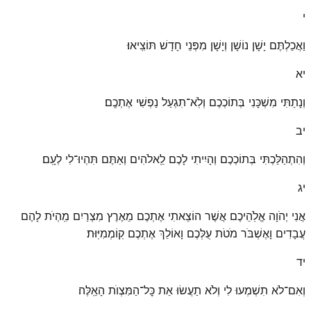
י
וַאֲכַלְתֶּם יָשָׁן נוֹשָׁן וְיָשָׁן מִפְּנֵי חָדָשׁ תּוֹצִֽיאוּ׃
יא
וְנָתַתִּי מִשְׁכָּנִי בְּתוֹכְכֶם וְלֹֽא־תִגְעַל נַפְשִׁי אֶתְכֶֽם׃
יב
וְהִתְהַלַּכְתִּי בְּתוֹכְכֶם וְהָיִיתִי לָכֶם לֵֽאלֹהִים וְאַתֶּם תִּהְיוּ־לִי לְעָֽם׃
יג
אֲנִי יְהֹוָה אֱלֹֽהֵיכֶם אֲשֶׁר הוֹצֵאתִי אֶתְכֶם מֵאֶרֶץ מִצְרַיִם מִֽהְיֹת לָהֶם
עֲבָדִים וָאֶשְׁבֹּר מֹטֹת עֻלְּכֶם וָאוֹלֵךְ אֶתְכֶם קֽוֹמְמִיּֽוּת׃
יד
וְאִם־לֹא תִשְׁמְעוּ לִי וְלֹא תַעֲשׂוּ אֵת כׇּל־הַמִּצְוֺת הָאֵֽלֶּה׃