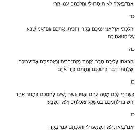
וְאִם־בְּאֵלֶּה לֹא תִוָּסְרוּ לִי וַהֲלַכְתֶּם עִמִּי קֶֽרִי׃
כד
וְהָלַכְתִּי אַף־אֲנִי עִמָּכֶם בְּקֶרִי וְהִכֵּיתִי אֶתְכֶם גַּם־אָנִי שֶׁבַע
עַל־חַטֹּאתֵיכֶֽם׃
כה
וְהֵבֵאתִי עֲלֵיכֶם חֶרֶב נֹקֶמֶת נְקַם־בְּרִית וְנֶאֱסַפְתֶּם אֶל־עָרֵיכֶם
וְשִׁלַּחְתִּי דֶבֶר בְּתוֹכְכֶם וְנִתַּתֶּם בְּיַד־אוֹיֵֽב׃
כו
בְּשִׁבְרִי לָכֶם מַטֵּה־לֶחֶם וְאָפוּ עֶשֶׂר נָשִׁים לַחְמְכֶם בְּתַנּוּר אֶחָד
וְהֵשִׁיבוּ לַחְמְכֶם בַּמִּשְׁקָל וַאֲכַלְתֶּם וְלֹא תִשְׂבָּֽעוּ׃
כז
וְאִם־בְּזֹאת לֹא תִשְׁמְעוּ לִי וַהֲלַכְתֶּם עִמִּי בְּקֶֽרִי׃