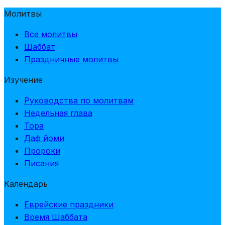
Молитвы
Все молитвы
Шаббат
Праздничные молитвы
Изучение
Руководства по молитвам
Недельная глава
Тора
Даф йоми
Пророки
Писания
Календарь
Еврейские праздники
Время Шаббата