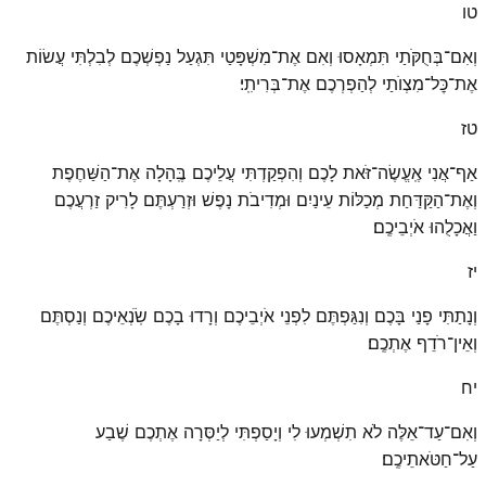
טו
וְאִם־בְּחֻקֹּתַי תִּמְאָסוּ וְאִם אֶת־מִשְׁפָּטַי תִּגְעַל נַפְשְׁכֶם לְבִלְתִּי עֲשׂוֹת
אֶת־כׇּל־מִצְוֺתַי לְהַפְרְכֶם אֶת־בְּרִיתִֽי׃
טז
אַף־אֲנִי אֶֽעֱשֶׂה־זֹּאת לָכֶם וְהִפְקַדְתִּי עֲלֵיכֶם בֶּֽהָלָה אֶת־הַשַּׁחֶפֶת
וְאֶת־הַקַּדַּחַת מְכַלּוֹת עֵינַיִם וּמְדִיבֹת נָפֶשׁ וּזְרַעְתֶּם לָרִיק זַרְעֲכֶם
וַאֲכָלֻהוּ אֹיְבֵיכֶֽם׃
יז
וְנָתַתִּי פָנַי בָּכֶם וְנִגַּפְתֶּם לִפְנֵי אֹיְבֵיכֶם וְרָדוּ בָכֶם שֹֽׂנְאֵיכֶם וְנַסְתֶּם
וְאֵין־רֹדֵף אֶתְכֶֽם׃
יח
וְאִם־עַד־אֵלֶּה לֹא תִשְׁמְעוּ לִי וְיָסַפְתִּי לְיַסְּרָה אֶתְכֶם שֶׁבַע
עַל־חַטֹּאתֵיכֶֽם׃