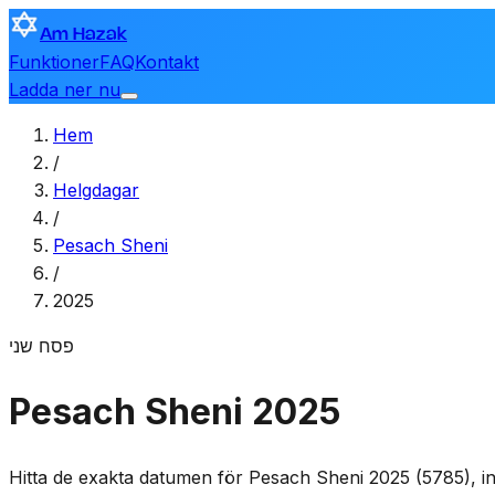
Am Hazak
Funktioner
FAQ
Kontakt
Ladda ner nu
Hem
/
Helgdagar
/
Pesach Sheni
/
2025
פסח שני
Pesach Sheni 2025
Hitta de exakta datumen för Pesach Sheni 2025 (5785), ink