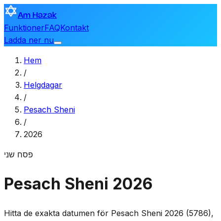
Am Hazak
Funktioner
FAQ
Kontakt
Ladda ner nu
Hem
/
Helgdagar
/
Pesach Sheni
/
2026
פסח שני
Pesach Sheni 2026
Hitta de exakta datumen för Pesach Sheni 2026 (5786),