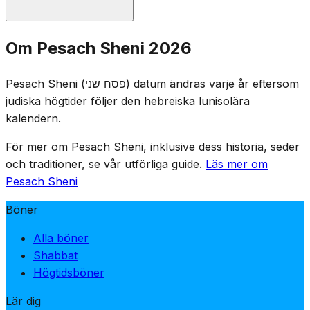
Utan templet är Pesach Sheni en mindre högtid. Den
Om Pesach Sheni 2026
främsta seden är att äta matzah för att hedra dagen.
Tachanun (botböner) utelämnas från gudstjänsten.
Pesach Sheni (פסח שני) datum ändras varje år eftersom
Vissa har seden att inte fasta denna dag, och lovtal hålls
judiska högtider följer den hebreiska lunisolära
inte.
kalendern.
För mer om Pesach Sheni, inklusive dess historia, seder
och traditioner, se vår utförliga guide.
Läs mer om
Pesach Sheni
Böner
Alla böner
Shabbat
Högtidsböner
Lär dig