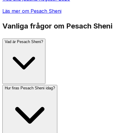
Läs mer om Pesach Sheni
Vanliga frågor om Pesach Sheni
Vad är Pesach Sheni?
Hur firas Pesach Sheni idag?
Pesach Sheni (Andra Pesach) infaller den 14 Iyar, exakt
en månad efter att Pesach-offret framburits. Under
templets tid kunde den som var rituellt oren eller på en
avlägsen resa under Pesach frambära påskoffret på
detta ersättningsdatum. Det lär oss att det aldrig är för
sent att uppfylla en missad andlig möjlighet.