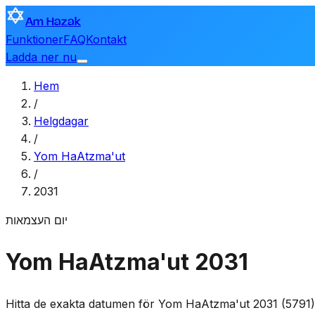
Am Hazak
Funktioner
FAQ
Kontakt
Ladda ner nu
Hem
/
Helgdagar
/
Yom HaAtzma'ut
/
2031
יום העצמאות
Yom HaAtzma'ut 2031
Hitta de exakta datumen för Yom HaAtzma'ut 2031 (5791), 