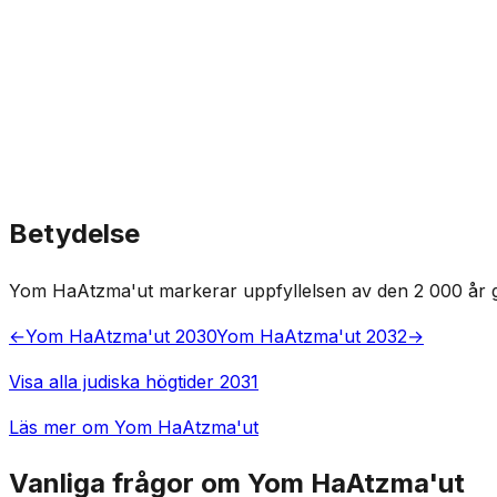
Betydelse
Yom HaAtzma'ut markerar uppfyllelsen av den 2 000 år ga
←
Yom HaAtzma'ut 2030
Yom HaAtzma'ut 2032
→
Visa alla judiska högtider 2031
Läs mer om Yom HaAtzma'ut
Vanliga frågor om Yom HaAtzma'ut