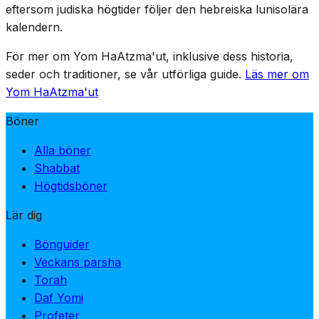
enda kväll, vilket betonar priset som betalats för
eftersom judiska högtider följer den hebreiska lunisolära
självständigheten.
kalendern.
För mer om Yom HaAtzma'ut, inklusive dess historia,
seder och traditioner, se vår utförliga guide.
Läs mer om
Yom HaAtzma'ut
Böner
Alla böner
Shabbat
Högtidsböner
Lär dig
Bönguider
Veckans parsha
Torah
Daf Yomi
Profeter