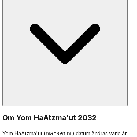
psalmer. Vissa reciterar Al HaNissim-bönen anpassad
för Yom HaAtzma'ut, som tackar Gud för miraklet av
Israels grundande.
Vid mörkrets inbrott på Yom HaZikaron markerar en
Om Yom HaAtzma'ut 2032
ceremoni på Herzlberget övergången. Minnesfacklorna
släcks och firandet börjar — från sorg till glädje på en
Yom HaAtzma'ut (יום העצמאות) datum ändras varje år