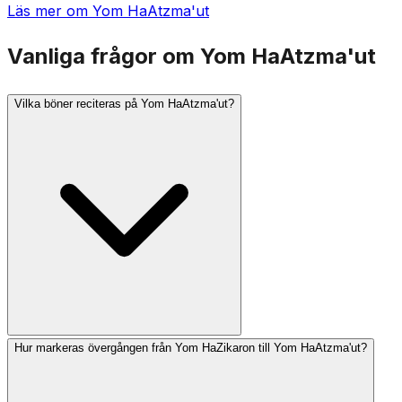
Läs mer om Yom HaAtzma'ut
Vanliga frågor om Yom HaAtzma'ut
Vilka böner reciteras på Yom HaAtzma'ut?
Hur markeras övergången från Yom HaZikaron till Yom HaAtzma'ut?
Många församlingar reciterar Hallel (med eller utan
välsignelse), bönen för staten Israel och särskilda