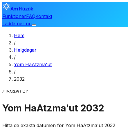
Am Hazak
Funktioner
FAQ
Kontakt
Ladda ner nu
Hem
/
Helgdagar
/
Yom HaAtzma'ut
/
2032
יום העצמאות
Yom HaAtzma'ut 2032
Hitta de exakta datumen för Yom HaAtzma'ut 2032