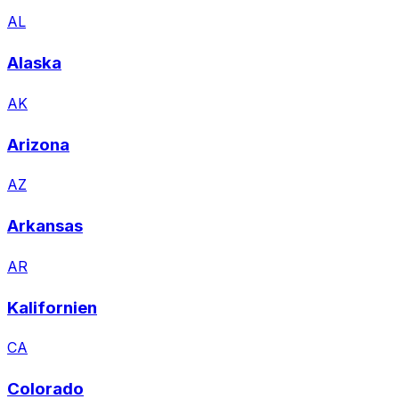
AL
Alaska
AK
Arizona
AZ
Arkansas
AR
Kalifornien
CA
Colorado