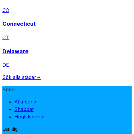
CO
Connecticut
CT
Delaware
DE
Sök alla städer
→
Böner
Alla böner
Shabbat
Högtidsböner
Lär dig