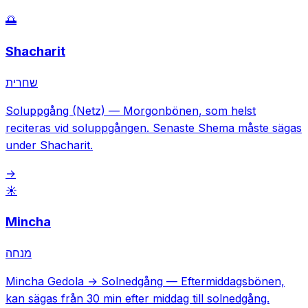
🌅
Shacharit
שחרית
Soluppgång (Netz)
—
Morgonbönen, som helst
reciteras vid soluppgången. Senaste Shema måste sägas
under Shacharit.
→
☀️
Mincha
מנחה
Mincha Gedola → Solnedgång
—
Eftermiddagsbönen,
kan sägas från 30 min efter middag till solnedgång.