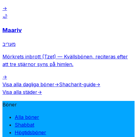
→
🌙
Maariv
מעריב
Mörkrets inbrott (Tzet)
—
Kvällsbönen, reciteras efter
att tre stjärnor syns på himlen.
→
Visa alla dagliga böner
→
Shacharit-guide
→
Visa alla städer
→
Böner
Alla böner
Shabbat
Högtidsböner