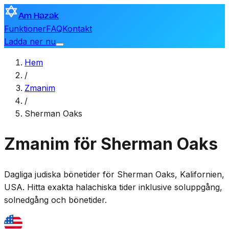
Am Hazak
Funktioner
FAQ
Kontakt
Ladda ner nu
Hem
/
Zmanim
/
Sherman Oaks
Zmanim för Sherman Oaks
Dagliga judiska bönetider för
Sherman Oaks
,
Kalifornien,
USA
. Hitta exakta halachiska tider inklusive soluppgång,
solnedgång och bönetider.