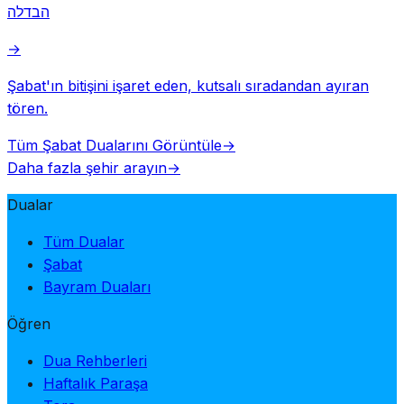
הבדלה
→
Şabat'ın bitişini işaret eden, kutsalı sıradandan ayıran
tören.
Tüm Şabat Dualarını Görüntüle
→
Daha fazla şehir arayın
→
Dualar
Tüm Dualar
Şabat
Bayram Duaları
Öğren
Dua Rehberleri
Haftalık Paraşa