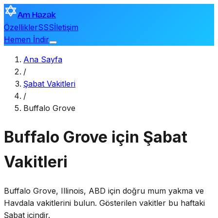
Am Hazak
Özellikler
SSS
İletişim
Hemen İndir
Ana Sayfa
/
Şabat Vakitleri
/
Buffalo Grove
Buffalo Grove için Şabat
Vakitleri
Buffalo Grove
,
Illinois, ABD
için doğru mum yakma ve
Havdala vakitlerini bulun. Gösterilen vakitler bu haftaki
Şabat içindir.