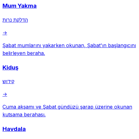
Mum Yakma
הדלקת נרות
→
Şabat mumlarını yakarken okunan, Şabat'ın başlangıcını
belirleyen beraha.
Kiduş
קידוש
→
Cuma akşamı ve Şabat gündüzü şarap üzerine okunan
kutsama berahası.
Havdala