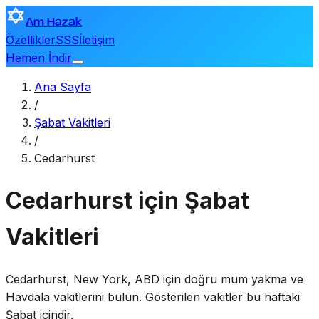
Am Hazak
Özellikler
SSS
İletişim
Hemen İndir
Ana Sayfa
/
Şabat Vakitleri
/
Cedarhurst
Cedarhurst için Şabat
Vakitleri
Cedarhurst
,
New York, ABD
için doğru mum yakma ve
Havdala vakitlerini bulun. Gösterilen vakitler bu haftaki
Şabat içindir.