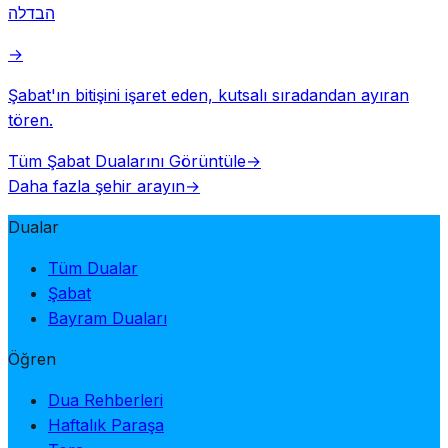
הבדלה
→
Şabat'ın bitişini işaret eden, kutsalı sıradandan ayıran
tören.
Tüm Şabat Dualarını Görüntüle
→
Daha fazla şehir arayın
→
Dualar
Tüm Dualar
Şabat
Bayram Duaları
Öğren
Dua Rehberleri
Haftalık Paraşa