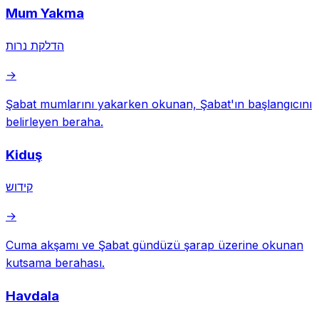
Mum Yakma
הדלקת נרות
→
Şabat mumlarını yakarken okunan, Şabat'ın başlangıcını
belirleyen beraha.
Kiduş
קידוש
→
Cuma akşamı ve Şabat gündüzü şarap üzerine okunan
kutsama berahası.
Havdala