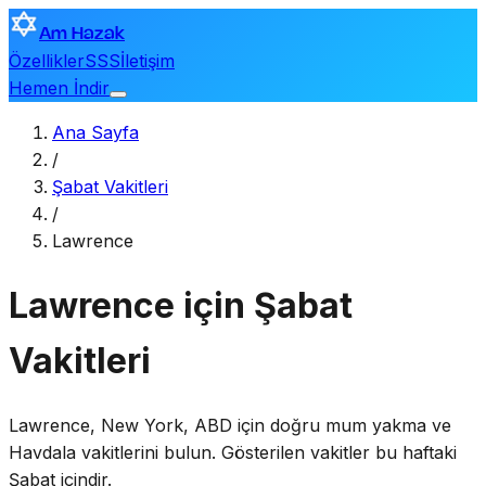
Am Hazak
Özellikler
SSS
İletişim
Hemen İndir
Ana Sayfa
/
Şabat Vakitleri
/
Lawrence
Lawrence için Şabat
Vakitleri
Lawrence
,
New York, ABD
için doğru mum yakma ve
Havdala vakitlerini bulun. Gösterilen vakitler bu haftaki
Şabat içindir.