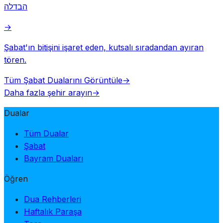
הבדלה
→
Şabat'ın bitişini işaret eden, kutsalı sıradandan ayıran
tören.
Tüm Şabat Dualarını Görüntüle
→
Daha fazla şehir arayın
→
Dualar
Tüm Dualar
Şabat
Bayram Duaları
Öğren
Dua Rehberleri
Haftalık Paraşa