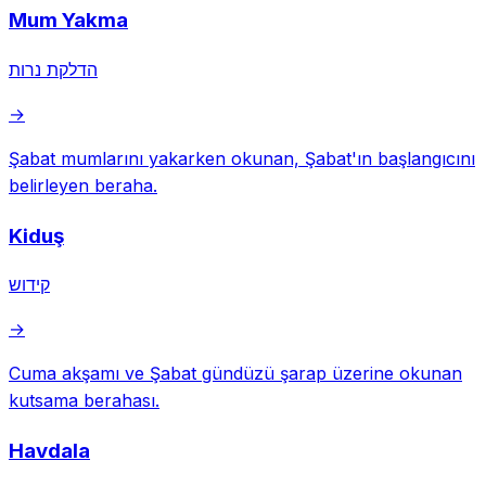
Mum Yakma
הדלקת נרות
→
Şabat mumlarını yakarken okunan, Şabat'ın başlangıcını
belirleyen beraha.
Kiduş
קידוש
→
Cuma akşamı ve Şabat gündüzü şarap üzerine okunan
kutsama berahası.
Havdala