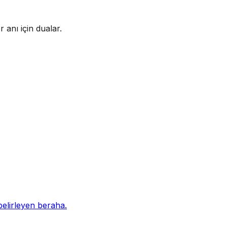
r anı için dualar.
elirleyen beraha.