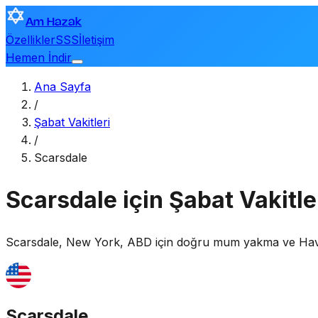
Am Hazak
Özellikler
SSS
İletişim
Hemen İndir
Ana Sayfa
/
Şabat Vakitleri
/
Scarsdale
Scarsdale için Şabat Vakitle
Scarsdale
,
New York, ABD
için doğru mum yakma ve Havdala
Scarsdale