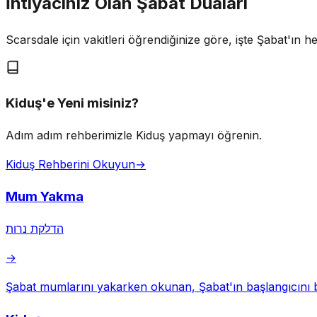
İhtiyacınız Olan Şabat Duaları
Scarsdale için vakitleri öğrendiğinize göre, işte Şabat'ın he
Kiduş'e Yeni misiniz?
Adım adım rehberimizle Kiduş yapmayı öğrenin.
Kiduş Rehberini Okuyun
→
Mum Yakma
הדלקת נרות
→
Şabat mumlarını yakarken okunan, Şabat'ın başlangıcını b