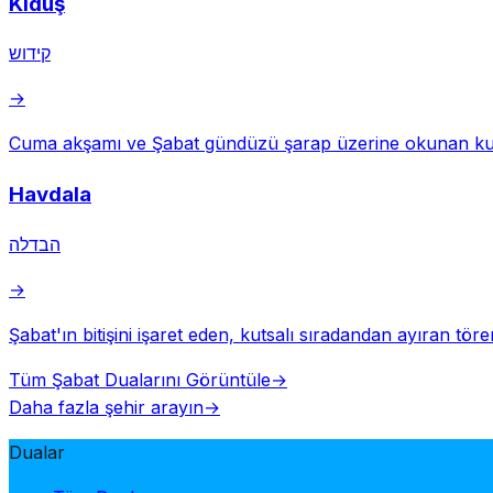
Kiduş
קידוש
→
Cuma akşamı ve Şabat gündüzü şarap üzerine okunan ku
Havdala
הבדלה
→
Şabat'ın bitişini işaret eden, kutsalı sıradandan ayıran töre
Tüm Şabat Dualarını Görüntüle
→
Daha fazla şehir arayın
→
Dualar