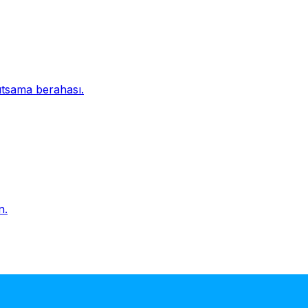
tsama berahası.
n.