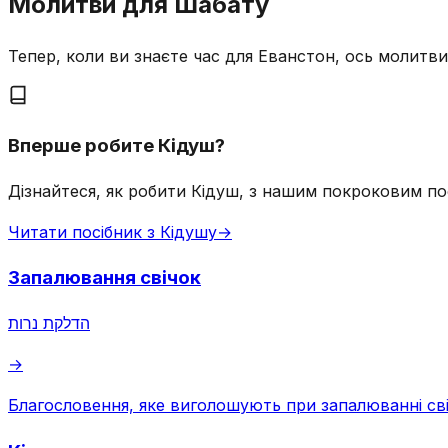
Молитви для Шабату
Тепер, коли ви знаєте час для Еванстон, ось молитв
Вперше робите Кідуш?
Дізнайтеся, як робити Кідуш, з нашим покроковим по
Читати посібник з Кідушу
→
Запалювання свічок
הדלקת נרות
→
Благословення, яке виголошують при запалюванні св