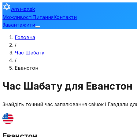
Am Hazak
Можливості
Питання
Контакти
Завантажити
Головна
/
Час Шабату
/
Еванстон
Час Шабату для Еванстон
Знайдіть точний час запалювання свічок і Гавдали д
Еванстон