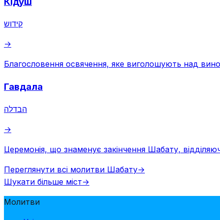
Кідуш
קידוש
→
Благословення освячення, яке виголошують над вино
Гавдала
הבדלה
→
Церемонія, що знаменує закінчення Шабату, відділяюч
Переглянути всі молитви Шабату
→
Шукати більше міст
→
Молитви