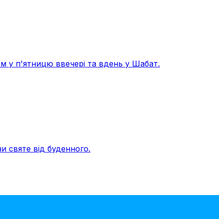
м у п'ятницю ввечері та вдень у Шабат.
и святе від буденного.