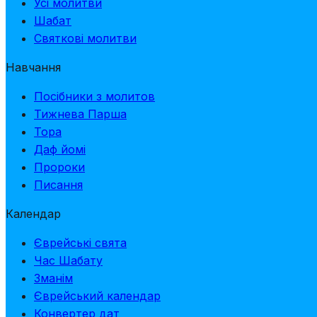
Усі молитви
Шабат
Святкові молитви
Навчання
Посібники з молитов
Тижнева Парша
Тора
Даф йомі
Пророки
Писання
Календар
Єврейські свята
Час Шабату
Зманім
Єврейський календар
Конвертер дат