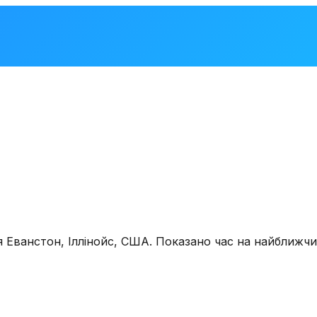
ля
Еванстон
,
Іллінойс, США
. Показано час на найближч