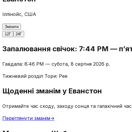
Іллінойс, США
Змінити
12Г
24Г
Запалювання свічок
:
7:44 PM
—
пʼя
Гавдала
:
8:46 PM
—
субота, 8 серпня 2026 р.
Тижневий розділ Тори
:
Рее
Щоденні зманім у Еванстон
Отримайте час сходу, заходу сонця та галахічний ча
Переглянути зманім
→