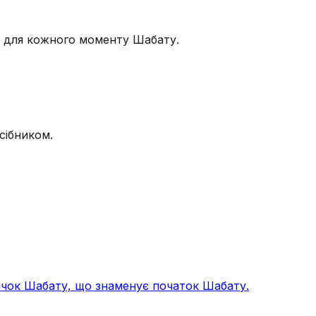
и для кожного моменту Шабату.
сібником.
ічок Шабату, що знаменує початок Шабату.