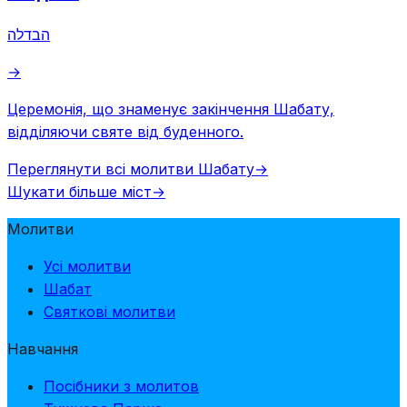
הבדלה
→
Церемонія, що знаменує закінчення Шабату,
відділяючи святе від буденного.
Переглянути всі молитви Шабату
→
Шукати більше міст
→
Молитви
Усі молитви
Шабат
Святкові молитви
Навчання
Посібники з молитов