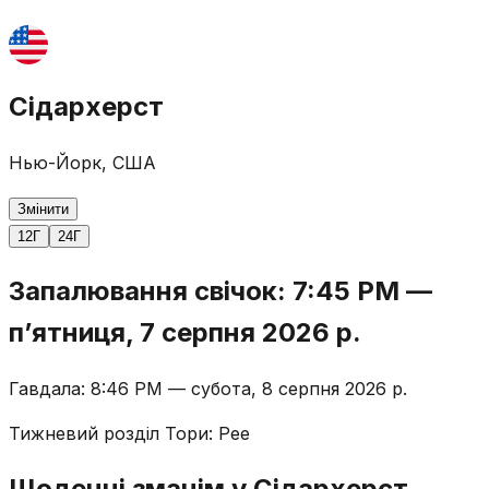
Сідархерст
Нью-Йорк, США
Змінити
12Г
24Г
Запалювання свічок
:
7:45 PM
—
пʼятниця, 7 серпня 2026 р.
Гавдала
:
8:46 PM
—
субота, 8 серпня 2026 р.
Тижневий розділ Тори
:
Рее
Щоденні зманім у Сідархерст