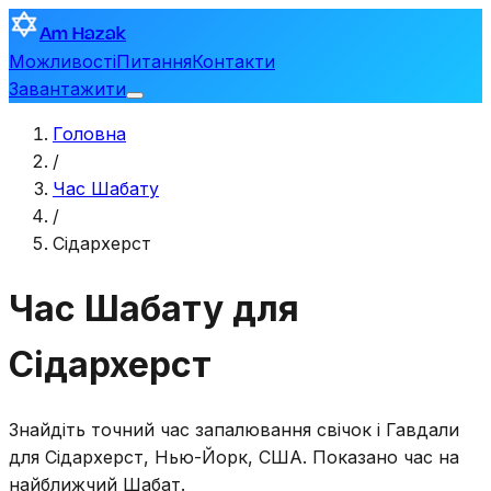
Am Hazak
Можливості
Питання
Контакти
Завантажити
Головна
/
Час Шабату
/
Сідархерст
Час Шабату для
Сідархерст
Знайдіть точний час запалювання свічок і Гавдали
для
Сідархерст
,
Нью-Йорк, США
. Показано час на
найближчий Шабат.