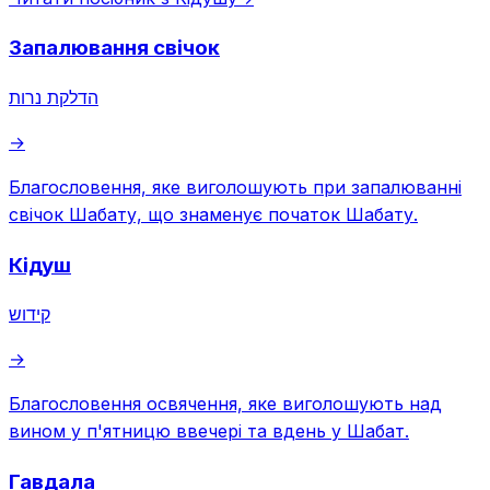
Запалювання свічок
הדלקת נרות
→
Благословення, яке виголошують при запалюванні
свічок Шабату, що знаменує початок Шабату.
Кідуш
קידוש
→
Благословення освячення, яке виголошують над
вином у п'ятницю ввечері та вдень у Шабат.
Гавдала