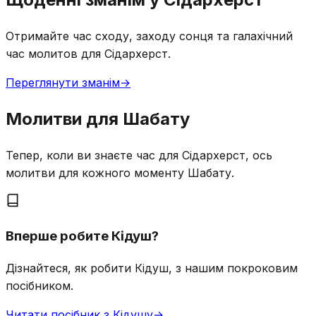
Отримайте час сходу, заходу сонця та галахічний
час молитов для Сідархерст.
Переглянути зманім
→
Молитви для Шабату
Тепер, коли ви знаєте час для Сідархерст, ось
молитви для кожного моменту Шабату.
Вперше робите Кідуш?
Дізнайтеся, як робити Кідуш, з нашим покроковим
посібником.
Читати посібник з Кідушу
→