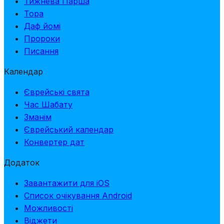
Тижнева Парша
Тора
Даф йомі
Пророки
Писання
Календар
Єврейські свята
Час Шабату
Зманім
Єврейський календар
Конвертер дат
Додаток
Завантажити для iOS
Список очікування Android
Можливості
Віджети