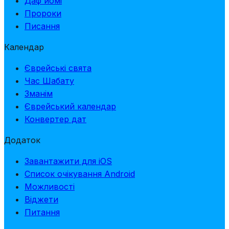
Даф йомі
Пророки
Писання
Календар
Єврейські свята
Час Шабату
Зманім
Єврейський календар
Конвертер дат
Додаток
Завантажити для iOS
Список очікування Android
Можливості
Віджети
Питання