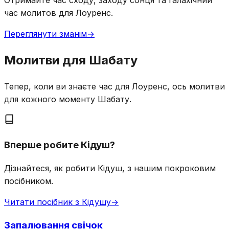
Отримайте час сходу, заходу сонця та галахічний
час молитов для Лоуренс.
Переглянути зманім
→
Молитви для Шабату
Тепер, коли ви знаєте час для Лоуренс, ось молитви
для кожного моменту Шабату.
Вперше робите Кідуш?
Дізнайтеся, як робити Кідуш, з нашим покроковим
посібником.
Читати посібник з Кідушу
→
Запалювання свічок