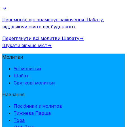
→
Церемонія, що знаменує закінчення Шабату,
відділяючи святе від буденного.
Переглянути всі молитви Шабату
→
Шукати більше міст
→
Молитви
Усі молитви
Шабат
Святкові молитви
Навчання
Посібники з молитов
Тижнева Парша
Тора