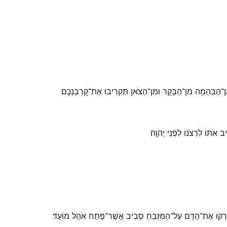
מִן־הַבְּהֵמָה מִן־הַבָּקָר וּמִן־הַצֹּאן תַּקְרִיבוּ אֶת־קׇרְבַּנְכֶֽם׃
ֹתוֹ לִרְצֹנוֹ לִפְנֵי יְהֹוָֽה׃
וְזָרְקוּ אֶת־הַדָּם עַל־הַמִּזְבֵּחַ סָבִיב אֲשֶׁר־פֶּתַח אֹהֶל מוֹעֵֽד׃