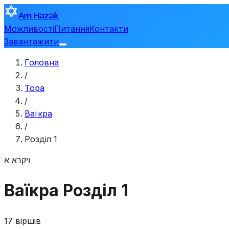
Am Hazak
Можливості
Питання
Контакти
Завантажити
Головна
/
Тора
/
Ваїкра
/
Розділ 1
ויקרא
א
Ваїкра
Розділ 1
17 віршів