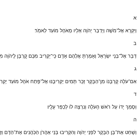
א
וַיִּקְרָא אֶל־מֹשֶׁה וַיְדַבֵּר יְהֹוָה אֵלָיו מֵאֹהֶל מוֹעֵד לֵאמֹֽר׃
ב
דַּבֵּר אֶל־בְּנֵי יִשְׂרָאֵל וְאָמַרְתָּ אֲלֵהֶם אָדָם כִּֽי־יַקְרִיב מִכֶּם קׇרְבָּן לַֽיהֹוָה 
ג
אִם־עֹלָה קׇרְבָּנוֹ מִן־הַבָּקָר זָכָר תָּמִים יַקְרִיבֶנּוּ אֶל־פֶּתַח אֹהֶל מוֹעֵד יַקְרִיב א
ד
וְסָמַךְ יָדוֹ עַל רֹאשׁ הָעֹלָה וְנִרְצָה לוֹ לְכַפֵּר עָלָֽיו׃
ה
וְשָׁחַט אֶת־בֶּן הַבָּקָר לִפְנֵי יְהֹוָה וְהִקְרִיבוּ בְּנֵי אַהֲרֹן הַכֹּֽהֲנִים אֶת־הַדָּם 