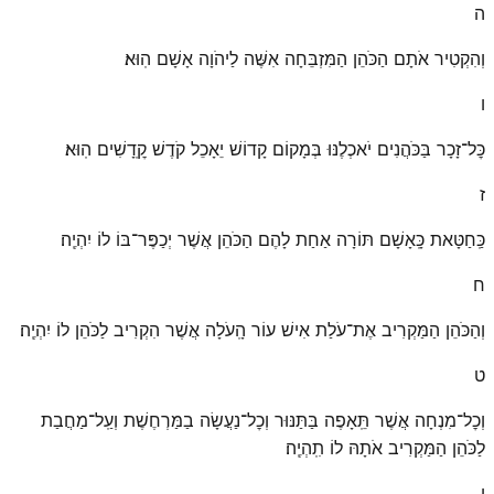
ה
וְהִקְטִיר אֹתָם הַכֹּהֵן הַמִּזְבֵּחָה אִשֶּׁה לַיהֹוָה אָשָׁם הֽוּא׃
ו
כׇּל־זָכָר בַּכֹּהֲנִים יֹאכְלֶנּוּ בְּמָקוֹם קָדוֹשׁ יֵאָכֵל קֹדֶשׁ קׇֽדָשִׁים הֽוּא׃
ז
כַּֽחַטָּאת כָּֽאָשָׁם תּוֹרָה אַחַת לָהֶם הַכֹּהֵן אֲשֶׁר יְכַפֶּר־בּוֹ לוֹ יִהְיֶֽה׃
ח
וְהַכֹּהֵן הַמַּקְרִיב אֶת־עֹלַת אִישׁ עוֹר הָֽעֹלָה אֲשֶׁר הִקְרִיב לַכֹּהֵן לוֹ יִהְיֶֽה׃
ט
וְכׇל־מִנְחָה אֲשֶׁר תֵּֽאָפֶה בַּתַּנּוּר וְכׇל־נַעֲשָׂה בַמַּרְחֶשֶׁת וְעַֽל־מַחֲבַת
לַכֹּהֵן הַמַּקְרִיב אֹתָהּ לוֹ תִֽהְיֶֽה׃
י