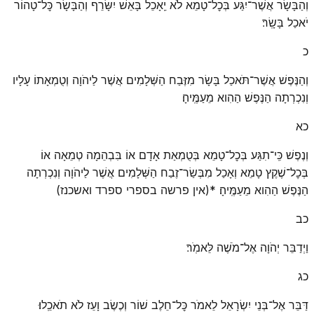
וְהַבָּשָׂר אֲשֶׁר־יִגַּע בְּכׇל־טָמֵא לֹא יֵֽאָכֵל בָּאֵשׁ יִשָּׂרֵף וְהַבָּשָׂר כׇּל־טָהוֹר
יֹאכַל בָּשָֽׂר׃
כ
וְהַנֶּפֶשׁ אֲשֶׁר־תֹּאכַל בָּשָׂר מִזֶּבַח הַשְּׁלָמִים אֲשֶׁר לַיהֹוָה וְטֻמְאָתוֹ עָלָיו
וְנִכְרְתָה הַנֶּפֶשׁ הַהִוא מֵעַמֶּֽיהָ׃
כא
וְנֶפֶשׁ כִּֽי־תִגַּע בְּכׇל־טָמֵא בְּטֻמְאַת אָדָם אוֹ בִּבְהֵמָה טְמֵאָה אוֹ
בְּכׇל־שֶׁקֶץ טָמֵא וְאָכַל מִבְּשַׂר־זֶבַח הַשְּׁלָמִים אֲשֶׁר לַיהֹוָה וְנִכְרְתָה
הַנֶּפֶשׁ הַהִוא מֵעַמֶּֽיהָ׃ *(אין פרשה בספרי ספרד ואשכנז)
כב
וַיְדַבֵּר יְהֹוָה אֶל־מֹשֶׁה לֵּאמֹֽר׃
כג
דַּבֵּר אֶל־בְּנֵי יִשְׂרָאֵל לֵאמֹר כׇּל־חֵלֶב שׁוֹר וְכֶשֶׂב וָעֵז לֹא תֹאכֵֽלוּ׃