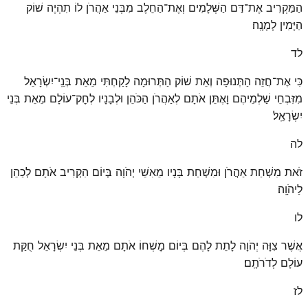
הַמַּקְרִיב אֶת־דַּם הַשְּׁלָמִים וְאֶת־הַחֵלֶב מִבְּנֵי אַהֲרֹן לוֹ תִהְיֶה שׁוֹק
הַיָּמִין לְמָנָֽה׃
לד
כִּי אֶת־חֲזֵה הַתְּנוּפָה וְאֵת שׁוֹק הַתְּרוּמָה לָקַחְתִּי מֵאֵת בְּנֵֽי־יִשְׂרָאֵל
מִזִּבְחֵי שַׁלְמֵיהֶם וָאֶתֵּן אֹתָם לְאַהֲרֹן הַכֹּהֵן וּלְבָנָיו לְחׇק־עוֹלָם מֵאֵת בְּנֵי
יִשְׂרָאֵֽל׃
לה
זֹאת מִשְׁחַת אַהֲרֹן וּמִשְׁחַת בָּנָיו מֵאִשֵּׁי יְהֹוָה בְּיוֹם הִקְרִיב אֹתָם לְכַהֵן
לַיהֹוָֽה׃
לו
אֲשֶׁר צִוָּה יְהֹוָה לָתֵת לָהֶם בְּיוֹם מׇשְׁחוֹ אֹתָם מֵאֵת בְּנֵי יִשְׂרָאֵל חֻקַּת
עוֹלָם לְדֹרֹתָֽם׃
לז