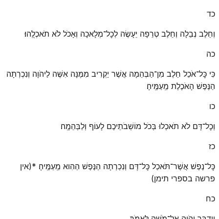
כד
וְחֵלֶב נְבֵלָה וְחֵלֶב טְרֵפָה יֵעָשֶׂה לְכׇל־מְלָאכָה וְאָכֹל לֹא תֹאכְלֻֽהוּ׃
כה
כִּי כׇּל־אֹכֵל חֵלֶב מִן־הַבְּהֵמָה אֲשֶׁר יַקְרִיב מִמֶּנָּה אִשֶּׁה לַיהֹוָה וְנִכְרְתָה
הַנֶּפֶשׁ הָאֹכֶלֶת מֵֽעַמֶּֽיהָ׃
כו
וְכׇל־דָּם לֹא תֹאכְלוּ בְּכֹל מוֹשְׁבֹתֵיכֶם לָעוֹף וְלַבְּהֵמָֽה׃
כז
כׇּל־נֶפֶשׁ אֲשֶׁר־תֹּאכַל כׇּל־דָּם וְנִכְרְתָה הַנֶּפֶשׁ הַהִוא מֵֽעַמֶּֽיהָ׃ *(אין
פרשה בספרי תימן)
כח
וַיְדַבֵּר יְהֹוָה אֶל־מֹשֶׁה לֵּאמֹֽר׃