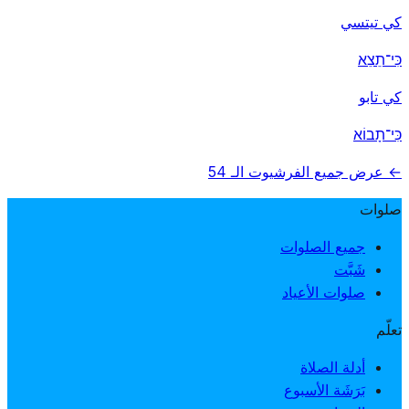
كي تيتسي
כִּי־תֵצֵא
كي تابو
כִּי־תָבוֹא
← عرض جميع الفرشيوت الـ 54
صلوات
جميع الصلوات
شَبَّت
صلوات الأعياد
تعلّم
أدلة الصلاة
بَرَشَة الأسبوع