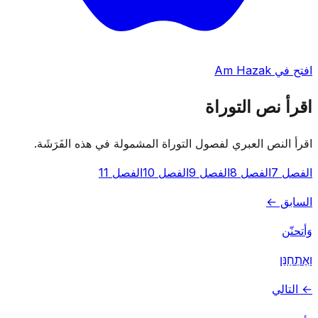
افتح في Am Hazak
اقرأ نص التوراة
اقرأ النص العبري لفصول التوراة المشمولة في هذه الفَرَشَة.
الفصل 7
الفصل 8
الفصل 9
الفصل 10
الفصل 11
السابق ←
وَأتحنّن
וָאֶתְחַנַּן
← التالي
رِئيه