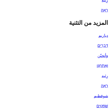
רְאֵה
المزيد من التثنية
دباريم
דְּבָרִים
وَأتحنّن
וָאֶתְחַנַּן
رِئيه
רְאֵה
شوفطيم
שֹׁפְטִים