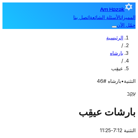
Am Hazak
المميزات
الأسئلة الشائعة
اتصل بنا
حمّل الآن
الرئيسية
/
بارشاه
/
عيقِب
التثنية
•
بارشاه #46
עֵקֶב
بارشات عيقِب
التثنية 7:12-11:25