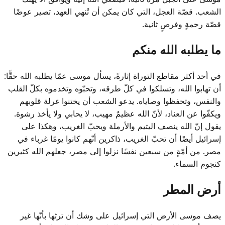
الشعب. قصّة العجل، التي كان يمكن أن تُنهي العهد، تصير عوضًا
قصّة رحمةٍ وفرصٍ ثانية.
ما يطلبه الله منكم
في أحد أكثر مقاطع التوراة إثارةً، يسأل موسى عمّا يطلبه الله حقًّا:
أن تهابوا الله، وتسلكوا في كلّ طرقه، وتحبّوه وتخدموه بكلّ القلب
والنفس، وتحفظوا وصاياه. يدعو الشعب أن يختنوا غرلة قلوبهم
ويكفّوا عن العناد، لأنّ الله عظيمٌ مهيب، لا يحابي ولا يأخذ رشوة.
يقول إنّ الله ينصف اليتيم والأرملة ويحبّ الغريب، وهكذا على
إسرائيل أيضًا أن تحبّ الغريب، ذاكرين أنّهم كانوا يومًا غرباء في
مصر. من أمّةٍ من سبعين نفسًا نزلوا إلى مصر، جعلهم الله كثيرين
كنجوم السماء.
أرض المطر
يصف موسى الأرض التي إسرائيل على وشك أن ترثها بأنّها غير