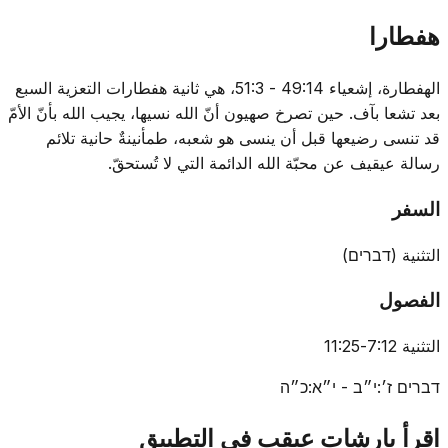
هفطارا
الهفطارة، إشعياء 49:14 - 51:3، هي ثانية هفطارات التعزية السبع
بعد تشعا بآف. حين تصرخ صهيون أنّ الله نسيها، يجيب الله بأنّ الأمّ
قد تنسى رضيعها قبل أن ينسى هو شعبه، طمأنينةٌ حانية تلائم
رسالة عيقيف عن محبّة الله الدائمة التي لا تُستحقّ.
السفر
التثنية
(
דברים
)
الفصول
التثنية 7:12-11:25
דברים ז׳:י״ב - י״א:כ״ה
اقرأ بارشات عيقِب في التطبيق