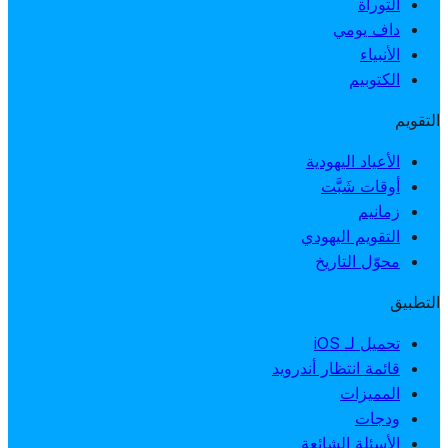
التوراة
داف يومي
الأنبياء
الكتوبيم
التقويم
الأعياد اليهودية
أوقات شَبَّت
زمانيم
التقويم اليهودي
محوّل التاريخ
التطبيق
تحميل لـ iOS
قائمة انتظار أندرويد
المميزات
ودجات
الأسئلة الشائعة