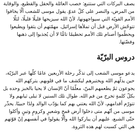
يصف البركات التي ستتبع: خصب العائلة والحقل والقطيع، والوقاية
من المرض، والنصر على كلّ عدوّ. يقول موسى للشعب ألّا يخافوا
الأمم القويّة التي سيواجهونها، لأنّ الله سيزيحها قليلًا قليلًا، لئلّا
تتوحّش الأرض قبل أن تملأها إسرائيل. مهمّتهم أن يثقوا ويطيعوا
ويحطّموا أصنام تلك الأمم تحطيمًا تامًّا لا أن يُجذبوا إلى ذهبها
وفضّتها.
دروس البرّيّة
يدعو موسى الشعب إلى تذكّر رحلة الأربعين عامًا كلّها عبر البرّيّة،
حين يذلّهم الله ويختبرهم ليكشف ما في قلوبهم. يتركهم الله
يجوعون ثمّ يطعمهم المنّ، معلّمًا أنّ الإنسان لا يحيا بالخبز وحده بل
بكلّ كلمةٍ تخرج من فم الله. طوال تلك السنين لا تبلى ثيابهم ولا
تتورّم أقدامهم، لأنّ الله يعتني بهم كما يؤدّب الوالد ولدًا حبيبًا. يحذّر
موسى من أنّهم متى دخلوا أرض قمحٍ وشعيرٍ وكرومٍ وتينٍ وأكلوا
حتّى الشبع، عليهم أن يباركوا الله وألّا يقولوا في أنفسهم إنّ قوّتهم
هي التي كسبت لهم هذه الثروة.