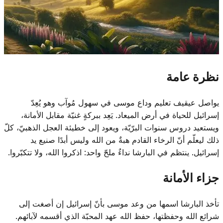
نظرة عامة
يواصل عيقيف تعليم وداع موسى في سهول مُوآب وهو يُعِدّ
إسرائيل للحياة في أرض الميعاد. يَعِد ببركةٍ غنيّة مقابل الأمانة،
ويستعيد دروس سنوات البرّيّة، ويعود إلى خطيئة العجل الذهبيّ، كلّ
ذلك ليعلّم أنّ الرخاء القادم هبةٌ من الله وليس أبدًا صنيع يد
إسرائيل. ينتظم في البارشا نداءٌ ملحّ واحد: اذكروا الله، ولا تتكبّروا.
جزاء الأمانة
تأخذ البارشا اسمها من وعد موسى بأنّ إسرائيل إن أصغت إلى
شرائع الله وحفظتها، حفظ الله عهد المحبّة الذي أقسمه لآبائهم.