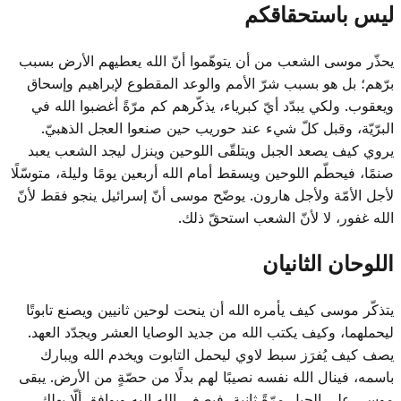
ليس باستحقاقكم
يحذّر موسى الشعب من أن يتوهّموا أنّ الله يعطيهم الأرض بسبب
برّهم؛ بل هو بسبب شرّ الأمم والوعد المقطوع لإبراهيم وإسحاق
ويعقوب. ولكي يبدّد أيّ كبرياء، يذكّرهم كم مرّةً أغضبوا الله في
البرّيّة، وقبل كلّ شيء عند حوريب حين صنعوا العجل الذهبيّ.
يروي كيف يصعد الجبل ويتلقّى اللوحين وينزل ليجد الشعب يعبد
صنمًا، فيحطّم اللوحين ويسقط أمام الله أربعين يومًا وليلة، متوسّلًا
لأجل الأمّة ولأجل هارون. يوضّح موسى أنّ إسرائيل ينجو فقط لأنّ
الله غفور، لا لأنّ الشعب استحقّ ذلك.
اللوحان الثانيان
يتذكّر موسى كيف يأمره الله أن ينحت لوحين ثانيين ويصنع تابوتًا
ليحملهما، وكيف يكتب الله من جديد الوصايا العشر ويجدّد العهد.
يصف كيف يُفرَز سبط لاوي ليحمل التابوت ويخدم الله ويبارك
باسمه، فينال الله نفسه نصيبًا لهم بدلًا من حصّةٍ من الأرض. يبقى
موسى على الجبل مرّةً ثانية، فيصغي الله إليه ويوافق ألّا يهلك