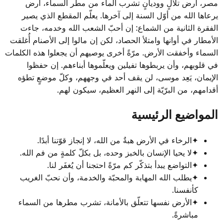
مصر، أرض تلالٍ ووديانٍ تشرب الماء من مطر السماء، أرض
يرعاها الله من أوّل السنة إلى آخرها. يعلّم المقطع الذي يصير
الفقرة الثانية من الشماع: إن أحبّ الشعب الله وخدمه، جاءت
الأمطار في أوانها وامتلأ الحصاد، لكن إن مالوا إلى الأصنام أُغلقت
السماء وأخفقت الأرض. مرّةً أخرى يوصيهم أن يجعلوا هذه الكلمات
في قلوبهم، وأن يربطوها تفيلين ويعلّموها أبناءهم. إن حفظوا
الإيمان، يَعِد موسى، لن يقف أحد في وجههم، وكلّ موضعٍ تطؤه
أقدامهم، من البرّيّة إلى النهر العظيم، سيكون لهم.
المواضيع الرئيسية
✦
الرخاء في الأرض هبةٌ من الله، لا إنجاز قوّتنا أبدًا.
✦
لا يحيا الإنسان بالخبز وحده، بل بكلّ كلمةٍ من فم الله.
✦
التواضع يبدأ بتذكّر كم مرّةً احتجنا أن يُغفَر لنا.
✦
يطلب الله المهابة والمحبّة والخدمة، وأن نحبّ الغريب
كأنفسنا.
✦
الأرض نفسها تتعلّق بالأمانة، تشرب مطرها من السماء
مباشرةً.