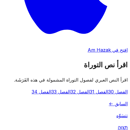
افتح في Am Hazak
اقرأ نص التوراة
اقرأ النص العبري لفصول التوراة المشمولة في هذه الفَرَشَة.
الفصل 30
الفصل 31
الفصل 32
الفصل 33
الفصل 34
السابق ←
تتسَوِّه
תְּצַוֶּה