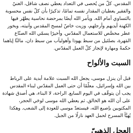
المقدس. كلّ من يُحصى في التعداد يعطي نصف شاقل، الغنيّ
والفقير يعطيان المقدار نفسه تمامًا، تذكيرًا بأن كلّ نفس محسوبة
بالتساوي أمام الله. ويأمر الله أيضًا بمرحضة نحاسية يطهّر فيها
الكهنة أيديهم وأرجلهم، وزيت خاصّ لمسح المقدس وآنيته، وبخور
عطر مخصَّص للاستعمال المقدّس. وأخيرًا يسمّي الله الصنّاع
المَهرة، بصلئيل من سبط يهوذا وأهوليآب من سبط دان، مالئًا إياهما
حكمةً ومهارة لإنجاز كلّ العمل المقدّس.
السبت والألواح
قبل أن ينزل موسى، يجعل الله السبت علامة أبدية على الرباط
بين الله وإسرائيل، معلّمًا أن حتى العمل المقدّس لبناء المقدس
يجب أن يتوقّف في اليوم السابع. الراحة، لا البناء، هي أصدق شهادة
على أن الله هو الخالق. ثم يعطي الله موسى لوحَي الحجر،
المكتوبين بإصبع الله، فيستعدّ موسى للعودة إلى الشعب. وهكذا
يُهيَّأ المسرح لحمل العهد نازلًا من الجبل.
العجل الذهبيّ