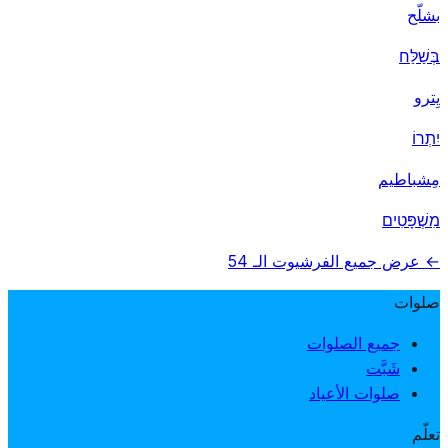
بشلّح
בְּשַׁלַּח
يِترو
יִתְרוֹ
مِشباطيم
מִשְׁפָּטִים
← عرض جميع الفرشيوت الـ 54
صلوات
جميع الصلوات
شَبَّت
صلوات الأعياد
تعلّم