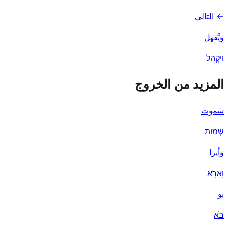
← التالي
وَيَّقهل
וַיַּקְהֵל
المزيد من الخروج
شموت
שְׁמוֹת
وَأيرا
וָאֵרָא
بو
בֹּא