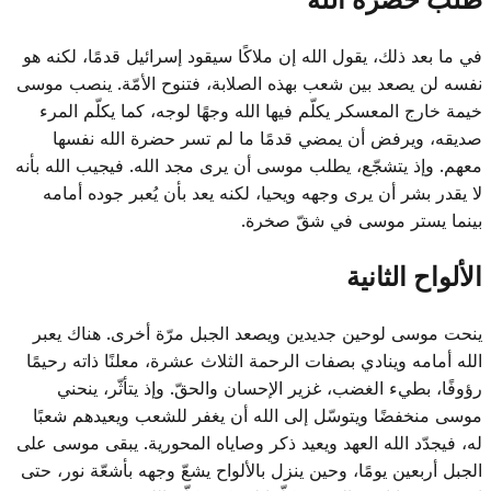
في ما بعد ذلك، يقول الله إن ملاكًا سيقود إسرائيل قدمًا، لكنه هو
نفسه لن يصعد بين شعب بهذه الصلابة، فتنوح الأمّة. ينصب موسى
خيمة خارج المعسكر يكلّم فيها الله وجهًا لوجه، كما يكلّم المرء
صديقه، ويرفض أن يمضي قدمًا ما لم تسر حضرة الله نفسها
معهم. وإذ يتشجّع، يطلب موسى أن يرى مجد الله. فيجيب الله بأنه
لا يقدر بشر أن يرى وجهه ويحيا، لكنه يعد بأن يُعبر جوده أمامه
بينما يستر موسى في شقّ صخرة.
الألواح الثانية
ينحت موسى لوحين جديدين ويصعد الجبل مرّة أخرى. هناك يعبر
الله أمامه وينادي بصفات الرحمة الثلاث عشرة، معلنًا ذاته رحيمًا
رؤوفًا، بطيء الغضب، غزير الإحسان والحقّ. وإذ يتأثّر، ينحني
موسى منخفضًا ويتوسّل إلى الله أن يغفر للشعب ويعيدهم شعبًا
له، فيجدّد الله العهد ويعيد ذكر وصاياه المحورية. يبقى موسى على
الجبل أربعين يومًا، وحين ينزل بالألواح يشعّ وجهه بأشعّة نور، حتى