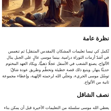
نظرة عامة
تُكمل كي تيسا تعليمات المشكان (المقدس المتنقل) ثم تنغمس
في أشدّ أزمات التوراة درامية. بينما موسى عالٍ على الجبل ينال
الألواح، يصنع الشعب في الأسفل عجلًا ذهبيًّا، ويكاد العهد المختوم
حديثًا ينهار. ويتبع ذلك قصة خطيئة وتحطّم وطريق عودة شاقّ:
توسّل موسى الجريء، وتجلّي الله لرحمته الإلهية، وإعطاء مجموعة
ثانية من الألواح.
نصف الشاقل
يعطي الله موسى سلسلة من التعليمات الأخيرة قبل أن يمكن بناء