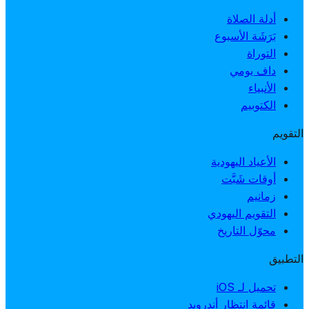
أدلة الصلاة
بَرَشَة الأسبوع
التوراة
داف يومي
الأنبياء
الكتوبيم
التقويم
الأعياد اليهودية
أوقات شَبَّت
زمانيم
التقويم اليهودي
محوّل التاريخ
التطبيق
تحميل لـ iOS
قائمة انتظار أندرويد