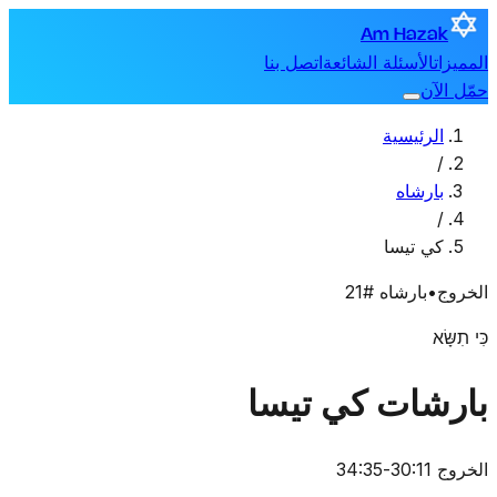
Am Hazak
المميزات
الأسئلة الشائعة
اتصل بنا
حمّل الآن
الرئيسية
/
بارشاه
/
كي تيسا
الخروج
•
بارشاه #21
כִּי תִשָּׂא
بارشات كي تيسا
الخروج 30:11-34:35