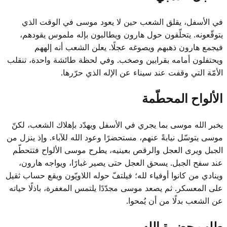
في الأسفل، يقلق الشعب حين لا يعود موسى في الوقت الذي
يتوقّعونه. يتحلّقون حول هارون ويطالبون بإله ملموس يقودهم،
فيجمع هارون ذهبهم ويصوغه عجلًا. يعلن الشعب أنه إلههم
ويحتفلون أمامه بقرابين وصخب. وفي لحظة طائشة واحدة، تنقلب
الأمّة التي وقفت عند سيناء عن الإله الذي حرّرها.
الألواح المحطّمة
يخبر الله موسى بما يجري في الأسفل ويهدّد بإهلاك الشعب، لكنّ
موسى يتوسّل نيابةً عنهم، مستحضرًا وعود الله للآباء. وإذ ينزل من
الجبل ويرى العجل والرقص بعينيه، يطرح موسى الألواح فتتحطّم
عند سفح الجبل. يسحق العجل حتى يصير غبارًا، ويواجه هارون،
وينادي من كانوا أوفياء لله؛ فيلتفّ حوله اللاويّون ويقع حساب ثقيل
على المعسكر. ثم يصعد موسى مجدّدًا يلتمس المغفرة، باذلًا حياته
عن الشعب بدلًا من أن يُمحوا.
طلب حضرة الله