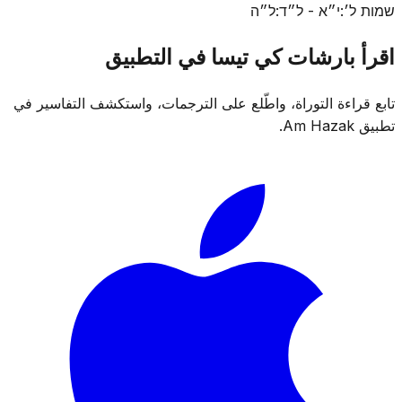
שמות ל׳:י״א - ל״ד:ל״ה
اقرأ بارشات كي تيسا في التطبيق
تابع قراءة التوراة، واطّلع على الترجمات، واستكشف التفاسير في
تطبيق Am Hazak.