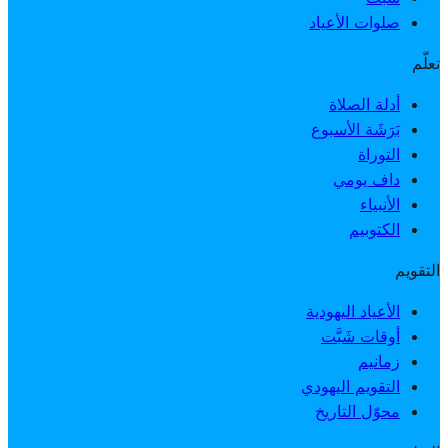
صلوات الأعياد
تعلّم
أدلة الصلاة
بَرَشَة الأسبوع
التوراة
داف يومي
الأنبياء
الكتوبيم
التقويم
الأعياد اليهودية
أوقات شَبَّت
زمانيم
التقويم اليهودي
محوّل التاريخ