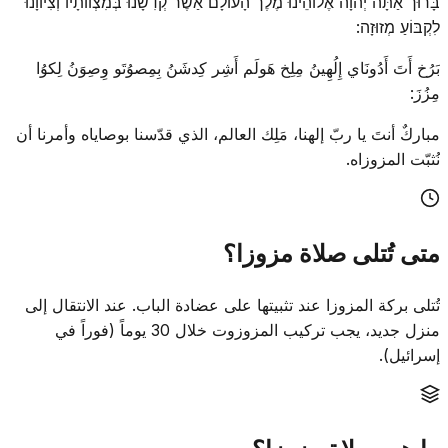
בָּרוּך אַתָּה יְהֹוָה אֶלוֹהֵינוּ מֶלֶך הָעוֹלָם אַשֶר קְדִשָנוּ בְּמִצְווֹתָיו וְצִיווָנוּ
לִקְבּוֹעַ מְזוּזָה:
بَرُخ أَتَ أَدُونَاي إِلُهِينُ مِلِخ هَولَم أَشِر كِدشَنُ بِمِصوُتَو وِصِوَنُ لِكوُا
مِزُزَ:
مباركٌ أنتَ يا ربّ إلهنا، مَلِك العالم، الذي قدّسنا بوصاياه وأمرنا أن
نُثبّت المزوزاه.
متى تُتلى صلاة مزوزا؟
تُتلى بركة المزوزا عند تثبيتها على عضادة الباب. عند الانتقال إلى
منزل جديد، يجب تركيب المزوزوت خلال 30 يوماً (فوراً في
إسرائيل).