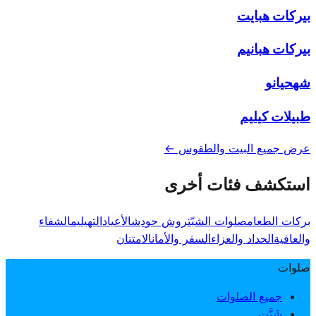
بيركات هبايت
بيركات هبانيم
شهحيانو
طبيلات كيليم
عرض جميع البيت والطقوس ←
استكشف فئات أخرى
بركات الطعام
صلوات الشبّت
روش حودِش
الأعياد
التهيليم
الشفاء
والعافية
الحداد والعزاء
السفر والأمان
الامتنان
صلوات
جميع الصلوات
شَبَّت