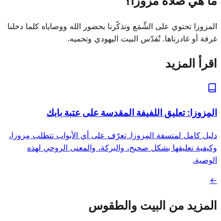
ما هي صلاة مزوزا؟
المزوزا تحتوي على الشِّمَع وتذكّرنا بحضور الله ووصاياه كلما دخلنا
غرفة أو غادرناها. تُقدّس البيت اليهودي وتحميه.
اقرأ المزيد
المِزوزا: تعليق اللفيفة المقدسة على عتبة بابك
دليل كامل لمتسفة المِزوزا. تعرّف على أي الأبواب تتطلب مِزوزا،
وكيفية تعليقها بشكل صحيح، والبركة، والمعنى الروحي لهذه
الوصية.
←
المزيد من البيت والطقوس