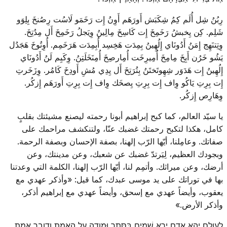
رِبُنُ شِل أُلَم كِمُ شِكَبَش أَورَهَم أَوِنُ إِت رَخَمَو لَاسُت رِصُنخَ بِلِوَو
شَلِم. كِن يِخبشُ رَخَمِخَ إِت كَاسِخَ مِالِينُ وِيَجلُ رَخَمِخَ أَل مِدُتِخَ.
وِتِتنَهِج إِمَنُ أَدُونَاي إِلُهِينُ بِمِدَت هَخِسِد أُبِمِدَت هَرَخَمِم. أُوِتُوخَ هَجَدُل
يَشُو خَرُن أَبِخَ مِامِخَ أُمِيرِخَت أُمِارصِخَ أُمِنَخَلَتِنُ. وِكَيِم لَنُ أَدُونَاي
إِلُهِينُ إِت هَدَوَر شِهِوتَختَنُ بِتُرَتِخَ أَل يِدِي مُشِ أَودِخَ كَامُر. وِزَخَرتِ
إِت بِرِتِ يَاكُو وِاف إِت بِرِتِ يِصخَك وِاف إِت بِرِتِ أَورَهَم إِزكُر.
وِهَارِص إِزكُر.
يا سيّد العالم، كما كبح إبراهيم أبونا رحمته ليصنع مشيئتك بقلبٍ
كامل، هكذا لتكبح رحمتك غضبك عنّا، ولتنكشف مراحمك على
صفاتك. وعامِلنا، أيّها الرّب إلهنا، بصفة الإحسان وبصفة الرحمة.
وبجودك العظيم، لِيَرتدّ غضبك عن شعبك، وعن مدينتك، وعن
أرضك، وعن ميراثك. وأتمِم لنا، أيّها الرّب إلهنا، الكلمة التي وعدتنا
بها في توراتك على يد موسى عبدك، كما قيل: «وأذكر عهدي مع
يعقوب، وأيضاً عهدي مع إسحق، وأيضاً عهدي مع إبراهيم أذكر،
وأذكر الأرض.»
לְעולָם יְהֵא אָדָם יְרֵא שָׁמַיִם בְּסֵּתֶר וּמודֶה עַל הָאֱמֶת וְדובֵר אֱמֶת