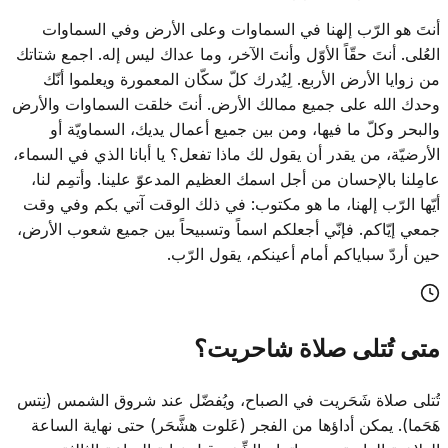
أنتَ هو الرّب إلهنا في السماوات وعلى الأرض وفي السماوات
العُلى. أنتَ حقّاً الأوّل وأنتَ الآخر، وما عداك ليس إله. اجمع شتاتك
من زوايا الأرض الأربع. لِيُدرك كلّ سكّان المعمورة ويعلموا أنّك
وحدك الله على جميع ممالك الأرض. أنتَ خلقت السماوات والأرض
والبحر وكلّ ما فيها، ومن بين جميع أعمال يديك، السماويّة أو
الأرضيّة، من يقدر أن يقول لك ماذا تفعل؟ يا أبانا الذي في السماء،
عامِلنا بالإحسان من أجل اسمك العظيم المدعوّ علينا. وأتمِم لنا،
أيّها الرّب إلهنا، ما هو مكتوب: في ذلك الوقت آتي بكم وفي وقت
جمعي إيّاكم. فإنّي أجعلكم اسماً وتسبيحاً بين جميع شعوب الأرض،
حين أردّ سباياكم أمام أعينكم، يقول الرّب.
متى تُتلى صلاة شاحريت؟
تُتلى صلاة شَحَريت في الصباح، ويُفضّل عند شروق الشمس (نِتس
هَحَما). يمكن أداؤها من الفجر (عَلوت هشَّحَر) حتى نهاية الساعة