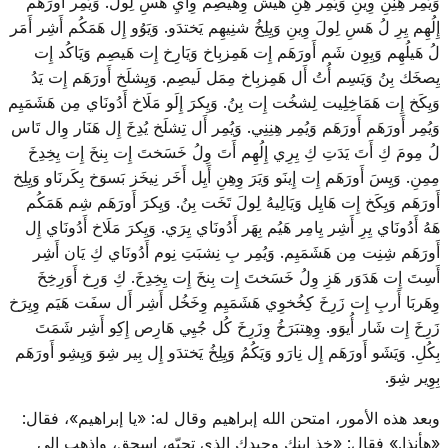
وَيُمِر هِنِنِ وِينِ وَيُمِر هِنِ هَيش وِهَيصِم وِايِ هَسِ لِولَ. وَيُمِر أَورَهَم
إِلُهِم يِرِ لُ هَسِ لِولَ وِينِ وَيِلِخُ شنِيهِم يَختدَو. وَيَوُو إِل هَمَكُم أَشِر أَمَر
لُ هَيلُهِم وَيِوِن شَم أَورَهَم إِت هَمِزبِاخ وَيَارِخ إِت هَيصِم وَيَاكُد إِت
يِصخَك بِنُ وَيَسِم أُتُ أَل هَمِزبِاخ مِمَل لَيصِم. وَيِشلَخ أَورَهَم إِت يَدُ
وَيِكَخ إِت هَمَاخِلِيت لِشخُت إِت بِنُ. وَيِكرَ إِلَو مَلَاخ أَدُونَاي مِن هَشَمَيِم
وَيُمِر أَورَهَم أَورَهَم وَيُمِر هِنِنِي. وَيُمِر أَل تِشلَخ يُدِخَ إِل هَنَار وِال تَاس
لُ مِومَ كِ أَتَ يَدَتِ كِ يِرِي إِلُهِم أَتَ وِلُ خَسَختَ إِت بِنخَ إِت يِخِدِخَ
مِمِنِ. وَيِسَ أَورَهَم إِت إِينَو وَيَرَ وِهِنِ أَيِل أَخَر نِيخَز بَسوَخ بِكَرنَاو وَيِلِخ
أَورَهَم وَيِكَخ إِت هَايِل وَيَالِيهُ لِولَ تَخَت بِنُ. وَيِكرَ أَورَهَم شِم هَمَكُم
هَهُ أَدُونَاي يِرِ أَشِر يِامِر هَيُم بِهَر أَدُونَاي يِرَي. وَيِكرَ مَلَاخ أَدُونَاي إِل
أَورَهَم شِنِت مِن هَشَمَيِم. وَيُمِر بِ نِشبَتِ نِوم أَدُونَاي كِ يَان أَشِر
أَسِتَ إِت هَدَوَر هَزِ وِلُ خَسَختَ إِت بِنخَ إِت يِخِدِخَ. كِ وَرِخ أَوَرِخِخَ
وِهَربَا أَربِ إِت زَرِخَ كِخُخوِي هَشَمَيِم وِخَخُل أَشِر أَل سفَت هَيَم وِيِرَخ
زَرِخَ إِت شَار أُيوَو. وِهِتبَرَخُ وِزَرِخَ كُل جُيِي هَارِص إِكِو أَشِر شَمَتَ
بِكُلِ. وَيَشَو أَورَهَم إِل نِارَو وَيَكُمُ وَيِلِخُ يَختدَو إِل بِير شِوَ وَيِشِو أَورَهَم
بِوِير شِوَ.
وبعد هذه الأمور، امتحن الله إبراهيم وقال له: «يا إبراهيم»، فقال:
«هأنذا.» فقال: «خذ ابنك وحيدك الذي تحبّه، إسحق، واذهب إلى