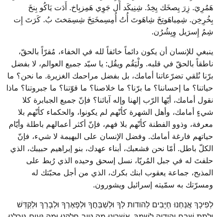
هَمُرِيَ. زِرَ يِصخَك يِخِدُ. شِنِيكَد أَل جَوِي هَمِزبِاخ. أَدَت يَاكُو بِنخَ
بِخُرِخِن. شِمِياهَوتِخَ شِاهَوتَ أُتُ أُمِسِمخَتِخَ شِسِمَختَ بُ. كَرَتَ إِت
شِمُ إِسرَيل وِيِشُرُن.
ينبغي للإنسان أن يكون دائماً خائفاً لله في الخفاء، مُقرّاً بالحقّ،
ناطقاً بالحقّ في قلبه. ولْيَقُم ويقُل: يا سيّد جميع العوالم، لا بفضل
برّنا نُلقي تضرّعاتنا أمامك، بل بفضل مراحمك الغزيرة. ما نحن؟ ما
حياتنا؟ ما إحساننا؟ ما برّنا؟ ما خلاصنا؟ ما قوّتنا؟ ما جبروتنا؟ ماذا
نقول أمامك، أيّها الرّب إلهنا وإله آبائنا؟ فإنّ جميع الجبابرة كلا
شيءٍ أمامك، وأهل الشهرة كأنّهم لم يكونوا، والحكماء كأنّهم بلا
معرفة، وذوو الفطنة كأنّهم بلا فهم، فإنّ أكثر أعمالهم باطلة وأيّام
حياتهم فارغة أمامك. وفضل الإنسان على البهيمة لا شيء، فإنّ
الكلّ باطل. أمّا نحن فشعبك، أبناء عهدك، بنو إبراهيم حبيبك، الذي
حلفتَ له في جبل المُريّا، نسل إسحق وحيده الذي رُبط على
المذبح، جماعة يعقوب ابنك بكرك، الذي من أجل محبّتك له
ومسرّتك به سمّيته إسرائيل ويشورون.
לְפִיכָךְ אֲנַחְנוּ חַיָּבִים לְהודות לְךָ וּלְשַׁבֵּחֲךָ וּלְפָאֶרְךָ וּלְבָרֵךְ וּלְקַדֵּשׁ
וְלָתֵת שֶׁבַח וְהודָיָה לִשְׁמֶךָ. אַשְׁרֵינוּ מַה טּוב חֶלְקֵנוּ וּמַה נָּעִים גּורָלֵנוּ