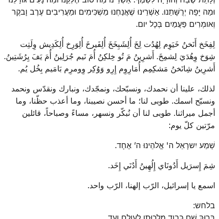
וּמַה יָּפָה יְרֻשָּׁתֵנוּ. אַשְׁרֵינוּ שֶׁאֲנַחְנוּ מַשְׁכִּימִים וּמַעֲרִיבִים עֶרֶב וָבקֶר
וְאומְרִים פַּעֲמַיִם בְּכָל יום.
لِفِخَخ أَنَخنُ خَيَوِم لِهُدُت لِخَ أُلِشَبِخَخَ أُلِفَيرخَ أُلِوَرِخ أُلِكَدِيش وِلَتِت
شِوَخ وِهُدَيَ لِشمِخَ. أَشرِينُ مَ تُو خِلكِنُ أُمَ نَيم جُرَلِينُ أُمَ يَفَ يِرُشَتِينُ.
أَشرِينُ شِانَخنُ مَشكِمِم أُمَارِوِم إِرِو وَوُكِر وِومرِم بَامَيم بِخُل يُم.
لذلك، علينا أن نحمدك، ونسبّحك، ونمجّدك، ونبارك ونقدّس ونحمد
ونسبّح اسمك. طوبى لنا؛ ما أحسن نصيبنا، وما أعذب حظّنا، وما
أجمل ميراثنا. طوبى لنا أن نُبكّر ونسهر، مساءً وصباحاً، قائلين
مرّتين كلّ يوم:
שְׁמַע יִשרָאֵל ה' אֱלהֵינוּ ה’ אֶחָד.
شِمَ إِسرَيل أَدُونَاي إِلُهِينُ أَدُنَي إِخَد.
اسمع يا إسرائيل، الرّب إلهنا، الرّب واحد.
בלחש:
בָּרוּךְ שֵׁם כְּבוד מַלְכוּתו לְעולָם וָעֶד.