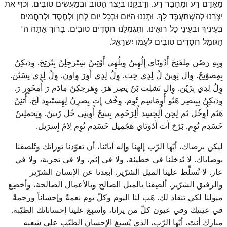
מֵאָדָם רָע וּמֵחָבֵר רָע. וְדַבְּקֵנוּ בְּיֵצֶר הַטוב וּבְמַעֲשים טובִים. וְכף אֶת
יִצְרֵנוּ לְהִשְׁתַּעְבֶּד לָךְ. וּתְנֵנוּ הַיּום וּבְכָל יום לְחֵן וּלְחֶסֶד וּלְרַחֲמִים
בְּעֵינֶיךָ וּבְעֵינֵי כָל רואֵינוּ. וְתִגְמְלֵנוּ חֲסָדִים טובִים. בָּרוּךְ אַתָּה ה'
הַגּומֵל חֲסָדִים טובִים לְעַמּו יִשרָאֵל.
وِيِهِ رَصُن مِلفَنِخَ أَدُونَاي إِلُهِينُ وِيلُهِي أَوُتِينُ شِتَرجِلِنُ بِتُرَتِخَ. وِدَبكِنُ
بِمِصوُتِخَ. وِال تِوِينُ لُ لِدِي خِت. وِلُ لِدِي أَوِرَ وِاون. وِلُ لِدِي نِسَيُن.
وِلُ لِدِي بِزَيُن. وِال تَشلِت بَنُ يِصِر هَرَ. وِهَرخِكِنُ مِادَم رَ أُمِخَوِر رَ.
وِدَبكِنُ بِيِيصِر هَتُو أُوِمَاسِم تُوِم. وِخُف إِت يِصرِنُ لِهِشتَيوِد لَخ. أُتنِنُ
هَيُم أُوِخُل يُم لِخِن أُلِخِسِد أُلِرَخَمِم بِيينِخَ أُوِينِي خُل رُيينُ. وِتِجملِينُ
خَسَدِم تُوِم. بَرُخ أَتَ أَدُونَاي هَجُمِيل خَسَدِم تُوِم لِامُ إِسرَيل.
ليكن برضاك، أيّها الرّب إلهنا وإله آبائنا، أن تعوّدنا توراتك وتُلصقنا
بوصاياك. لا تُدخلنا في خطيئة، ولا في إثم، ولا في تجربة، ولا في
عار. لا تُسلِّط علينا الميل الشرّير. أبعِدنا عن الإنسان الشرّير
والرفيق الشرّير. ألصِقنا بالميل الصالح وبالأعمال الصالحة، وأخضِع
ميولنا لكي تنقاد لك. هَب لنا اليوم وكلّ يوم نعمةً وإحساناً ورحمةً
في عينيك وفي عيون كلّ من يرانا، وأسبِغ علينا إحساناتك الطيّبة.
مبارك أنتَ، أيّها الرّب، الذي يُسبغ الإحسان الطيّب على شعبه