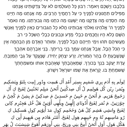
בִּלְבָבו וְיַשְׁכֵּם וְיאמַר: רִבּון כָּל הָעולָמִים לא עַל צִדְקותֵינוּ אֲנַחְנוּ
מַפִּילִים תַּחֲנוּנֵינוּ לְפָנֶיךָ כִּי עַל רַחֲמֶיךָ הָרַבִּים. מָה אֲנַחְנוּ מֶה חַיֵּינוּ
מֶה חַסְדֵּנוּ מַה צִּדְקֵנוּ מַה יְשְׁעֵנוּ מַה כּחֵנוּ מַה גְּבוּרָתֵנוּ. מַה נּאמַר
לְפָנֶיךָ ה' אֱלהֵינוּ וֵאלהֵי אֲבותֵינוּ הֲלא כָל הַגִּבּורִים כְּאַיִן לְפָנֶיךָ וְאַנְשֵׁי
הַשֵּׁם כְּלא הָיוּ וַחֲכָמִים כִּבְלִי מַדָּע וּנְבונִים כִּבְלִי הַשכֵּל כִּי רב
מַעֲשיהֶם תּהוּ וִימֵי חַיֵּיהֶם הֶבֶל לְפָנֶיךָ. וּמותַר הָאָדָם מִן הַבְּהֵמָה אָיִן
כִּי הַכּל הָבֶל. אֲבָל אֲנַחְנוּ עַמְּךָ בְּנֵי בְרִיתֶךָ. בְּנֵי אַבְרָהָם אהַבְךָ
שֶׁנִּשְׁבַּעְתָּ לּו בְּהַר הַמּורִיָּה. זֶרַע יִצְחָק יְחִידו. שֶׁנֶּעֱקַד עַל גַּבֵּי הַמִּזְבֵּחַ.
עֲדַת יַעֲקב בִּנְךָ בְּכורֶךָ. שֶׁמֵּאַהֲבָתְךָ שֶׁאָהַבְתָּ אותו וּמִשּמְחָתְךָ
שֶׁשּמַחְתָּ בּו. קָרָאתָ אֶת שְׁמו יִשרָאֵל וִישֻׁרוּן.
لِولَم يِهِ أَدَم يِرِي شَمَيِم بِسِتِر أُمُدِ أَل هَيمِت وِدُوِر إِمِت بِلبَوُ وِيَشكِيم
وِيُمَر: رِبُن كُل هَولِمِم لُ أَل صِدكُتِينُ أَنَخنُ مَبِلِم تَخَنُنِينُ لِفَنِخَ كِ أَل
رَخَمِخَ هَرَبِم. مَ أَنَخنُ مِ خَيِينُ مِ خَسدِينُ مَ صِدكِينُ مَ يِشِنُ مَ كُخِنُ مَ
جِوُرَتِينُ. مَ نُمَر لِفَنِخَ أَدُونَاي إِلُهِينُ وِيلُهِي أَوُتِينُ هَلُ خُل هَجِبُرِم كِاين
لِفَنِخَ وِانشِي هَشِم كِلُ هَيُ وَخَخَمِم كِولِ مَدَ أُنِوُنِم كِولِ هَسكِيل كِ
رُو مَاسِيهِم تُهُ وِمِ خَيِيهِم هِوِل لِفَنِخَ. أُمُتَر هَادَم مِن هَبِهِيمَ أَيِن كِ
هَكُل هَوِل. أَوَل أَنَخنُ أَمِخَ بِنِي وِرِتِخَ. بِنِي أَورَهَم أُهَوخَ شِنِشبَتَ لُ بِهَر