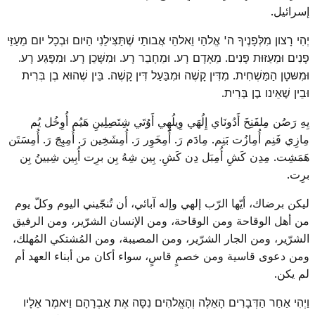
إسرائيل.
יְהִי רָצון מִלְּפָנֶיךָ ה' אֱלהַי וֵאלהֵי אֲבותַי שֶׁתַּצִּילֵנִי הַיּום וּבְכָל יום מֵעַזֵּי
פָנִים וּמֵעַזּוּת פָּנִים. מֵאָדָם רָע. וּמֵחָבֵר רָע. וּמִשָּׁכֵן רָע. וּמִפֶּגַע רָע.
וּמִשּטָן הַמַּשְׁחִית. מִדִּין קָשֶׁה וּמִבַּעַל דִּין קָשֶׁה. בֵּין שֶׁהוּא בֶן בְּרִית
וּבֵין שֶׁאֵינו בֶן בְּרִית.
يِهِ رَصُن مِلفَنِخَ أَدُونَاي إِلُهَي وِيلُهِي أَوُتَي شِتَصِلِينِ هَيُم أُوِخُل يُم
مِازِي فَنِم أُمِازُت بَنِم. مِادَم رَ. أُمِخَوِر رَ. أُمِشَخِين رَ. أُمِبِجَ رَ. أُمِسَتَن
هَمَشِت. مِدِن كَشِ أُمِبَل دِن كَشِ. بِين شِهُ بِن برِت أُبِين شِيينُ بِن
برِت.
ليكن برضاك، أيّها الرّب إلهي وإله آبائي، أن تُنجّيني اليوم وكلّ يوم
من أهل الوقاحة ومن الوقاحة، ومن الإنسان الشرّير، ومن الرفيق
الشرّير، ومن الجار الشرّير، ومن المصيبة، ومن المُشتكي المُهلك،
ومن دعوى قاسية ومن خصمٍ قاسٍ، سواء أكان من أبناء العهد أم
لم يكن.
וַיְהִי אַחַר הַדְּבָרִים הָאֵלֶּה וְהָאֱלהִים נִסָּה אֶת אַבְרָהָם וַיּאמֶר אֵלָיו