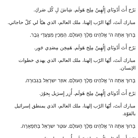
بَرُخ أَتَ أَدُونَاي إِلُهِينُ مِلِخ هَولَم. شِاشَ لِ كُل صَركِ.
مبارك أنتَ، أيّها الرّب إلهنا، ملك العالم، الذي هيّأ لي كلّ حاجاتي.
בָּרוּךְ אַתָּה ה' אֱלהֵינוּ מֶלֶךְ הָעולָם. הַמֵּכִין מִצְעֲדֵי גָבֶר.
بَرُخ أَتَ أَدُونَاي إِلُهِينُ مِلِخ هَولَم. هَمِخِن مِصَدِي جَوِر.
مبارك أنتَ، أيّها الرّب إلهنا، ملك العالم، الذي يهدي خطوات
الإنسان.
בָּרוּךְ אַתָּה ה' אֱלהֵינוּ מֶלֶךְ הָעולָם. אוזֵר יִשרָאֵל בִּגְבוּרָה.
بَرُخ أَتَ أَدُونَاي إِلُهِينُ مِلِخ هَولَم. أُزِر إِسرَيل بِجوُرَ.
مبارك أنتَ، أيّها الرّب إلهنا، ملك العالم، الذي يمنطق إسرائيل
بالقوّة.
בָּרוּךְ אַתָּה ה' אֱלהֵינוּ מֶלֶךְ הָעולָם. עוטֵר יִשרָאֵל בְּתִפְאָרָה.