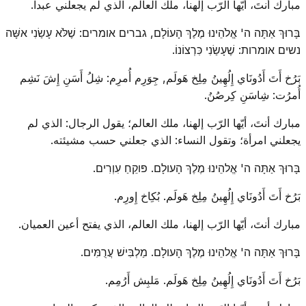
مبارك أنتَ، أيّها الرّب إلهنا، ملك العالم، الذي لم يجعلني عبداً.
בָּרוּךְ אַתָּה ה' אֱלֹהֵינוּ מֶלֶךְ הָעוֹלָם, גברים אומרים: שֶׁלֹּא עָשַׂנִי אשָּׁה
נשים אומרות: שֶׁעָשַׂנִי כִּרְצוֹנוֹ.
بَرُخ أَتَ أَدُونَاي إِلُهِينُ مِلِخ هَولَم, جِوَرِم أُمرِم: شِلُ أَسَنِ إِشَ نَشِم
أُمرُت: شِاسَنِ كِرصُنُ.
مبارك أنتَ، أيّها الرّب إلهنا، ملك العالم؛ يقول الرجال: الذي لم
يجعلني امرأة؛ وتقول النساء: الذي جعلني حسب مشيئته.
בָּרוּךְ אַתָּה ה' אֱלהֵינוּ מֶלֶךְ הָעולָם. פּוקֵחַ עִוְרִים.
بَرُخ أَتَ أَدُونَاي إِلُهِينُ مِلِخ هَولَم. بُكِاخ إِورِم.
مبارك أنتَ، أيّها الرّب إلهنا، ملك العالم، الذي يفتح أعين العميان.
בָּרוּךְ אַתָּה ה' אֱלהֵינוּ מֶלֶךְ הָעולָם. מַלְבִּישׁ עֲרֻמִּים.
بَرُخ أَتَ أَدُونَاي إِلُهِينُ مِلِخ هَولَم. مَلبِش أَرُمِم.