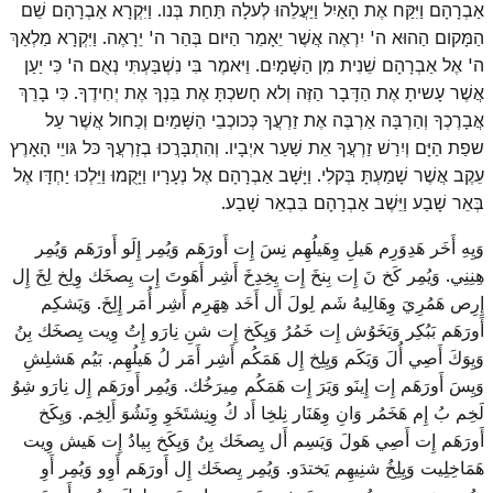
אַבְרָהָם וַיִּקַּח אֶת הָאַיִל וַיַּעֲלֵהוּ לְעלָה תַּחַת בְּנו. וַיִּקְרָא אַבְרָהָם שֵׁם
הַמָּקום הַהוּא ה' יִרְאֶה אֲשֶׁר יֵאָמֵר הַיּום בְּהַר ה' יֵרָאֶה. וַיִּקְרָא מַלְאַךְ
ה' אֶל אַבְרָהָם שֵׁנִית מִן הַשָּׁמָיִם. וַיּאמֶר בִּי נִשְׁבַּעְתִּי נְאֻם ה' כִּי יַעַן
אֲשֶׁר עָשיתָ אֶת הַדָּבָר הַזֶּה וְלא חָשכְתָּ אֶת בִּנְךָ אֶת יְחִידֶךָ. כִּי בָרֵךְ
אֲבָרֶכְךָ וְהַרְבָּה אַרְבֶּה אֶת זַרְעֲךָ כְּכוכְבֵי הַשָּׁמַיִם וְכַחול אֲשֶׁר עַל
שפַת הַיָּם וְיִרַשׁ זַרְעֲךָ אֵת שַׁעַר איְבָיו. וְהִתְבָּרֲכוּ בְזַרְעֲךָ כּל גּויֵי הָאָרֶץ
עֵקֶב אֲשֶׁר שָׁמַעְתָּ בְּקלִי. וַיָּשָׁב אַבְרָהָם אֶל נְעָרָיו וַיָּקֻמוּ וַיֵּלְכוּ יַחְדָּו אֶל
בְּאֵר שָׁבַע וַיֵּשֶׁב אַבְרָהָם בִּבְאֵר שָׁבַע.
وَيِهِ أَخَر هَدِوَرِم هَيلِ وِهَيلُهِم نِسَ إِت أَورَهَم وَيُمِر إِلَو أَورَهَم وَيُمِر
هِنِنِي. وَيُمِر كَخ نَ إِت بِنخَ إِت يِخِدِخَ أَشِر أَهَوتَ إِت يِصخَك وِلِخ لِخَ إِل
إِرِص هَمُرِيَ وِهَالِيهُ شَم لِولَ أَل أَخَد هِهَرِم أَشِر أُمَر إِلِخَ. وَيَشكِم
أَورَهَم بَبُكِر وَيَخَوُش إِت خَمُرُ وَيِكَخ إِت شنِ نِارَو إِتُ وِيت يِصخَك بِنُ
وَيِوَكَ أَصِي أُلَ وَيَكَم وَيِلِخ إِل هَمَكُم أَشِر أَمَر لُ هَيلُهِم. بَيُم هَشلِشِ
وَيِسَ أَورَهَم إِت إِينَو وَيَرَ إِت هَمَكُم مِيرَخُك. وَيُمِر أَورَهَم إِل نِارَو شِوُ
لَخِم بُ إِم هَخَمُر وَانِ وِهَنَار نِلخِا أَد كُ وِنِشتَخَوِ وِنَشُوَ أَلِخِم. وَيِكَخ
أَورَهَم إِت أَصِي هَولَ وَيَسِم أَل يِصخَك بِنُ وَيِكَخ بِيادُ إِت هَيش وِيت
هَمَاخِلِيت وَيِلِخُ شنِيهِم يَختدَو. وَيُمِر يِصخَك إِل أَورَهَم أَوِو وَيُمِر أَوِ