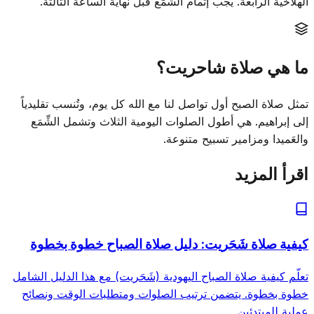
الهلاخية الرابعة. يجب إتمام الشِّمَع قبل نهاية الساعة الثالثة.
ما هي صلاة شاحريت؟
تمثل صلاة الصبح أول تواصل لنا مع الله كل يوم، وتُنسب تقليدياً
إلى إبراهيم. هي أطول الصلوات اليومية الثلاث وتشمل الشِّمَع
والعَميدا ومزامير تسبيح متنوعة.
اقرأ المزيد
كيفية صلاة شَحَريت: دليل صلاة الصباح خطوة بخطوة
تعلّم كيفية صلاة الصباح اليهودية (شَحَريت) مع هذا الدليل الشامل
خطوة بخطوة. يتضمن ترتيب الصلوات ومتطلبات الوقت ونصائح
عملية للمبتدئين.