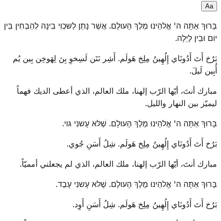
A
a
בָּרוּךְ אַתָּה ה' אֱלהֵינוּ מֶלֶךְ הָעולָם. אֲשֶׁר נָתַן לַשּכְוִי בִינָה לְהַבְחִין בֵּין
יום וּבֵין לָיְלָה.
بَرُخ أَتَ أَدُونَاي إِلُهِينُ مِلِخ هَولَم. أَشِر نَتَن لَسِخوِ بِنَ لِهَوخِن بِين يُم
أُبِين لَيلَ.
مبارك أنتَ، أيّها الرّب إلهنا، ملك العالم، الذي أعطى الديك فهماً
ليميّز بين النهار والليل.
בָּרוּךְ אַתָּה ה' אֱלהֵינוּ מֶלֶךְ הָעולָם. שֶׁלּא עָשנִי גּוי.
بَرُخ أَتَ أَدُونَاي إِلُهِينُ مِلِخ هَولَم. شِلُ أَسَنِ جُوي.
مبارك أنتَ، أيّها الرّب إلهنا، ملك العالم، الذي لم يجعلني أمميّاً.
בָּרוּךְ אַתָּה ה' אֱלהֵינוּ מֶלֶךְ הָעולָם. שֶׁלּא עָשנִי עָבֶד.
بَرُخ أَتَ أَدُونَاي إِلُهِينُ مِلِخ هَولَم. شِلُ أَسَنِ أَوِد.