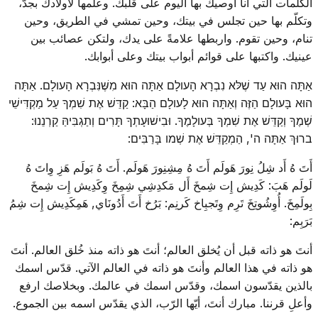
الكلمات التي أنا أوصيك بها اليوم على قلبك. وعلّمها لأولادك بجدّ،
وتكلّم بها حين تجلس في بيتك، وحين تمشي في الطريق، وحين
تنام، وحين تقوم. واربطها علامةً على يدك، ولتكن عصائب بين
عينيك. واكتبها على قوائم أبواب بيتك وعلى أبوابك.
אַתָּה הוּא עַד שֶׁלּא נִבְרָא הָעולָם אַתָּה הוּא מִשֶּׁנִּבְרָא הָעולָם. אַתָּה
הוּא בָּעולָם הַזֶּה וְאַתָּה הוּא לָעולָם הַבָּא: קַדֵּשׁ אֶת שִׁמְךָ עַל מַקְדִּישֵׁי
שְׁמֶךָ וְקַדֵּשׁ אֶת שִׁמְךָ בְּעולָמֶךָ. וּבִישׁוּעָתְךָ תָּרִים וְתַגְבִּיהַּ קַרְנֵנוּ:
ברוּךְ אַתָּה ה', הַמְקַדֵּשׁ אֶת שְׁמו בָּרַבִּים:
أَتَ هُ أَد شِلُ نِورَ هَولَم أَتَ هُ مِشِنِورَ هَولَم. أَتَ هُ بَولَم هَزِ وِاتَ هُ
لَولَم هَبَ: كَدِيش إِت شِمخَ أَل مَكدِشِي شِمِخَ وِكَدِيش إِت شِمخَ
بِولَمِخَ. أُوِشُوتِخَ تَرِم وِتَجبِاخ كَرنِم: بَرُخ أَتَ أَدُونَاي, هَمِكَدِيش إِت شِمُ
بَرَبِم:
أنتَ هو ذاته قبل أن يُخلق العالم؛ أنتَ هو ذاته منذ خُلق العالم. أنتَ
هو ذاته في هذا العالم وأنتَ هو ذاته في العالم الآتي. قدّس اسمك
بالذين يقدّسون اسمك، وقدّس اسمك في عالمك. وبخلاصك ارفع
وأعلِ قرننا. مبارك أنتَ، أيّها الرّب، الذي يقدّس اسمه بين الجموع.