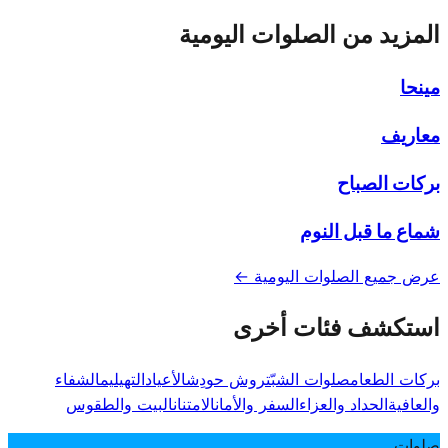
المزيد من الصلوات اليومية
مينحا
معاريف
بركات الصباح
شماع ما قبل النوم
عرض جميع الصلوات اليومية ←
استكشف فئات أخرى
بركات الطعام
صلوات الشبّت
روش حودِش
الأعياد
التهيليم
الشفاء
والعافية
الحداد والعزاء
السفر والأمان
الامتنان
البيت والطقوس
صلوات