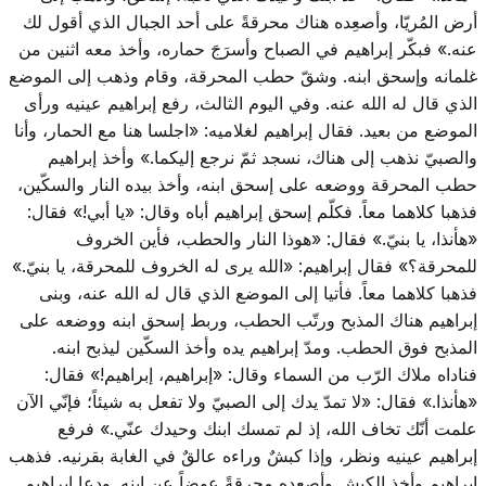
أرض المُريّا، وأصعِده هناك محرقةً على أحد الجبال الذي أقول لك
عنه.» فبكّر إبراهيم في الصباح وأسرَجَ حماره، وأخذ معه اثنين من
غلمانه وإسحق ابنه. وشقّ حطب المحرقة، وقام وذهب إلى الموضع
الذي قال له الله عنه. وفي اليوم الثالث، رفع إبراهيم عينيه ورأى
الموضع من بعيد. فقال إبراهيم لغلاميه: «اجلسا هنا مع الحمار، وأنا
والصبيّ نذهب إلى هناك، نسجد ثمّ نرجع إليكما.» وأخذ إبراهيم
حطب المحرقة ووضعه على إسحق ابنه، وأخذ بيده النار والسكّين،
فذهبا كلاهما معاً. فكلّم إسحق إبراهيم أباه وقال: «يا أبي!» فقال:
«هأنذا، يا بنيّ.» فقال: «هوذا النار والحطب، فأين الخروف
للمحرقة؟» فقال إبراهيم: «الله يرى له الخروف للمحرقة، يا بنيّ.»
فذهبا كلاهما معاً. فأتيا إلى الموضع الذي قال له الله عنه، وبنى
إبراهيم هناك المذبح ورتّب الحطب، وربط إسحق ابنه ووضعه على
المذبح فوق الحطب. ومدّ إبراهيم يده وأخذ السكّين ليذبح ابنه.
فناداه ملاك الرّب من السماء وقال: «إبراهيم، إبراهيم!» فقال:
«هأنذا.» فقال: «لا تمدّ يدك إلى الصبيّ ولا تفعل به شيئاً؛ فإنّي الآن
علمت أنّك تخاف الله، إذ لم تمسك ابنك وحيدك عنّي.» فرفع
إبراهيم عينيه ونظر، وإذا كبشٌ وراءه عالقٌ في الغابة بقرنيه. فذهب
إبراهيم وأخذ الكبش وأصعده محرقةً عوضاً عن ابنه. ودعا إبراهيم