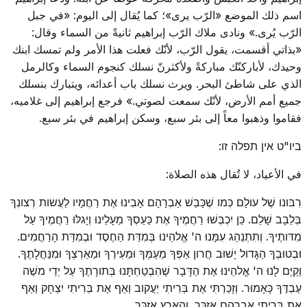
اسم ذلك الموضع «الرّب يرى»؛ كما يُقال إلى اليوم: «في جبل
الرّب يُرى.» ونادى ملاك الرّب إبراهيم ثانيةً من السماء وقال:
«بذاتي أقسمت، يقول الرّب، لأنّك فعلت هذا الأمر ولم تمسك ابنك
وحيدك، لأباركنّك مباركةً ولأكثرنّ نسلك كنجوم السماء وكالرمل
الذي على شاطئ البحر. ويرث نسلك باب أعدائه، ويتبارك بنسلك
جميع أمم الأرض، لأنّك سمعت لصوتي.» فرجع إبراهيم إلى غلاميه،
فقاموا وذهبوا معاً إلى بئر سبع، وسكن إبراهيم في بئر سبع.
ביו"ט אין תפלה זו:
في الأعياد، لا تُقال هذه الصلاة:
רִבּונו שֶׁל עולָם כְּמו שֶׁכָּבַשׁ אַבְרָהָם אָבִינוּ אֶת רַחֲמָיו לַעֲשות רְצונְךָ
בְּלֵבָב שָׁלֵם. כֵּן יִכְבְּשׁוּ רַחֲמֶיךָ אֶת כַּעַסְךָ מֵעָלֵינוּ וְיָגלּוּ רַחֲמֶיךָ עַל
מִדּותֶיךָ. וְתִתְנַהֵג עִמָּנוּ ה' אֱלהֵינוּ בְּמִדַּת הַחֶסֶד וּבְמִדַּת הָרַחֲמִים.
וּבְטוּבְךָ הַגָּדול יָשׁוּב חֲרון אַפְּךָ מֵעַמְּךָ וּמֵעִירְךָ וּמֵאַרְצְךָ וּמִנַּחֲלָתֶךָ.
וְקַיֶּם לָנוּ ה' אֱלהֵינוּ אֶת הַדָּבָר שֶׁהִבְטַחְתָּנוּ בְּתורָתֶךָ עַל יְדֵי משֶׁה
עַבְדֶּךָ כָּאָמוּר. וְזָכַרְתִּי אֶת בְּרִיתִי יַעֲקוב וְאַף אֶת בְּרִיתִי יִצְחָק וְאַף
אֶת בְּרִיתִי אַבְרָהָם אֶזְכּר. וְהָאָרֶץ אֶזְכּר.