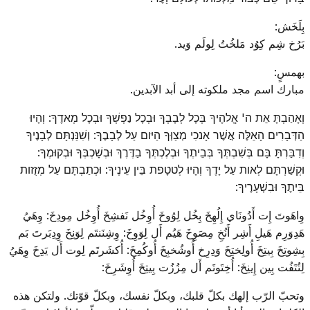
بِلَخَش:
بَرُخ شِم كِوُد مَلخُتُ لِولَم وَيد.
بهمسٍ:
مبارك اسم مجد ملكوته إلى أبد الآبدين.
וְאָהַבְתָּ אֵת ה' אֱלהֶיךָ בְּכָל לְבָבְךָ וּבְכָל נַפְשְׁךָ וּבְכָל מְאדֶךָ: וְהָיוּ
הַדְּבָרִים הָאֵלֶּה אֲשֶׁר אָנכִי מְצַוְּךָ הַיּום עַל לְבָבֶךָ: וְשִׁנַּנְתָּם לְבָנֶיךָ
וְדִבַּרְתָּ בָּם בְּשִׁבְתְּךָ בְּבֵיתֶךָ וּבְלֶכְתְּךָ בַדֶּרֶךְ וּבְשָׁכְבְּךָ וּבְקוּמֶךָ:
וּקְשַׁרְתָּם לְאות עַל יָדֶךָ וְהָיוּ לְטטָפת בֵּין עֵינֶיךָ: וּכְתַבְתָּם עַל מְזֻזות
בֵּיתֶךָ וּבִשְׁעָרֶיךָ:
وِاهَوتَ إِت أَدُونَاي إِلُهِخَ بِخُل لِوُوخَ أُوِخُل نَفشِخَ أُوِخُل مِودِخَ: وِهَيُ
هَدِوَرِم هَيلِ أَشِر أَنُخِ مِصَوِخَ هَيُم أَل لِوَوِخَ: وِشِنَنتَم لِوَنِخَ وِدِبَرتَ بَم
بِشِوتِخَ بِيتِخَ أُولِختِخَ وَدِرِخ أُوشُخبِخَ أُوكُمِخَ: أُكشَرتَم لِوت أَل يَدِخَ وِهَيُ
لِتُتَفُت بِين إِينِخَ: أُخِتَوتَم أَل مِزُزُت بِيتِخَ أُوِشَرِخَ:
وتحبّ الرّب إلهك بكلّ قلبك، وبكلّ نفسك، وبكلّ قوّتك. ولتكن هذه