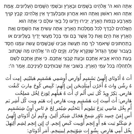
אַתָּה הוּא ה' אֱלהֵינוּ בַּשָּׁמַיִם וּבָאָרֶץ וּבִשְׁמֵי הַשָּׁמַיִם הָעֶלְיונִים. אֱמֶת
אַתָּה הוּא רִאשׁון וְאַתָּה הוּא אַחֲרון וּמִבַּלְעָדֶיךָ אֵין אֱלהִים: קַבֵּץ קוֶיךָ
מֵאַרְבַּע כַּנְפות הָאָרֶץ. יַכִּירוּ וְיֵדְעוּ כָּל בָּאֵי עולָם כִּי אַתָּה הוּא
הָאֱלהִים לְבַדְּךָ לְכל מַמְלְכות הָאָרֶץ: אַתָּה עָשיתָ אֶת הַשָּׁמַיִם וְאֶת
הָאָרֶץ אֶת הַיָּם וְאֶת כָּל אֲשֶׁר בָּם וּמִי בְּכָל מַעֲשי יָדֶיךָ בָּעֶלְיונִים או
בַתַּחְתּונִים שֶׁיּאמַר לְךָ מַה תַּעֲשה אָבִינוּ שֶׁבַּשָּׁמַיִם עֲשה עִמָּנוּ חֶסֶד
בַּעֲבוּר שִׁמְךָ הַגָּדול שֶׁנִּקְרָא עָלֵינוּ. וְקַיֶּם לָנוּ ה' אֱלהֵינוּ מַה שֶׁכָּתוּב
בָּעֵת הַהִיא אָבִיא אֶתְכֶם וּבָעֵת קַבְּצִי אֶתְכֶם. כִּי אֶתֵּן אֶתְכֶם לְשֵׁם
וְלִתְהִלָּה בְּכל עַמֵּי הָאָרֶץ. בְּשׁוּבִי אֶת שְׁבוּתֵיכֶם לְעֵינֵיכֶם. אָמַר ה':
أَتَ هُ أَدُونَاي إِلُهِينُ بَشَمَيِم أُوَارِص أُوِشمِي هَشَمَيِم هَيليُنِم. إِمِت أَتَ
هُ رِشُن وِاتَ هُ أَخَرُن أُمِبَلَدِيخَن إِين إِلُهِم: كَبِيص كُوِخَ مِاربَ كَنفُت
هَارِص. يَكِرُ وِيِدُ كُل بَيي أُلَم كِ أَتَ هُ هَيلُهِم لِوَدِخَ لِخُل مَملِخُت
هَارِص: أَتَ أَسِتَ إِت هَشَمَيِم وِيت هَارِص إِت هَيَم وِيت كُل أَشِر بَم
أُمِ بِخُل مَاسِي يَدِخَ بَيلِونِم أُ بَتَختُنِم شِيُمَر لِخَ مَ تَاسِ أَوِنُ شِبَشَمَيِم
أَسِ إِمَنُ خِسِد بَاوُر شِمخَ هَجَدُل شِنِكرَ أَلِينُ. وِكَيِم لَنُ أَدُونَاي إِلُهِينُ
مَ شِكَتُو بَيت هَهِ أَوِ إِتخِم أُوَييت كَبصِ إِتخِم. كِ إِتِن إِتخِم لِشِم أُلِتِهِلَ
بِخُل أَمِي هَارِص. بِشُوِ إِت شِوُتِيخِم لِيينِيخِم. أَمَر أَدُونَاي: