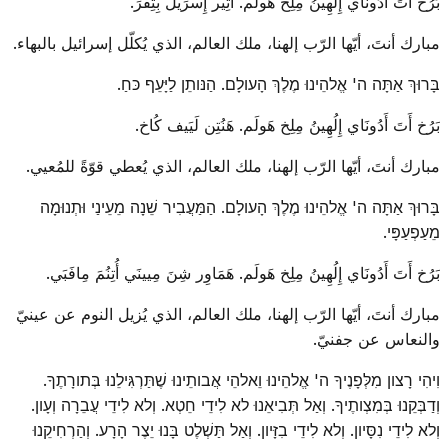
بَرُخ أَتَ أَدُونَاي إِلُهِينُ مِلِخ هَولَم. أُتِير إِسرَيل بِتِفَرَ.
مبارك أنتَ، أيّها الرّب إلهنا، ملك العالم، الذي يُكلّل إسرائيل بالبهاء.
בָּרוּךְ אַתָּה ה' אֱלהֵינוּ מֶלֶךְ הָעולָם. הַנּותֵן לַיָּעֵף כּחַ.
بَرُخ أَتَ أَدُونَاي إِلُهِينُ مِلِخ هَولَم. هَنُتِن لَيَيف كُاخ.
مبارك أنتَ، أيّها الرّب إلهنا، ملك العالم، الذي يُعطي قوّةً للمُعيي.
בָּרוּךְ אַתָּה ה' אֱלהֵינוּ מֶלֶךְ הָעולָם. הַמַּעֲבִיר שֵׁנָה מֵעֵינַי וּתְנוּמָה
מֵעַפְעַפָּי.
بَرُخ أَتَ أَدُونَاي إِلُهِينُ مِلِخ هَولَم. هَمَاوِر شِنَ مِيينَي أُتِنُمَ مِافَبَي.
مبارك أنتَ، أيّها الرّب إلهنا، ملك العالم، الذي يُزيل النوم عن عينيّ
والنعاس عن جفنيّ.
וִיהִי רָצון מִלְּפָנֶיךָ ה' אֱלהֵינוּ וֵאלהֵי אֲבותֵינוּ שֶׁתַּרְגִּילֵנוּ בְּתורָתֶךָ.
וְדַבְּקֵנוּ בְּמִצְותֶיךָ. וְאַל תְּבִיאֵנוּ לא לִידֵי חֵטְא. וְלא לִידֵי עֲבֵרָה וְעָון.
וְלא לִידֵי נִסָּיון. וְלא לִידֵי בִזָּיון. וְאַל תַּשְׁלֶט בָּנוּ יֵצֶר הָרָע. וְהַרְחִיקֵנוּ