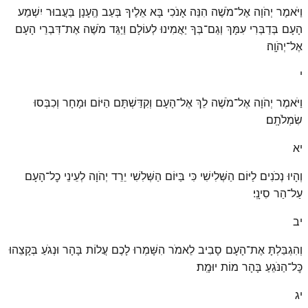
וַיֹּאמֶר יְהֹוָה אֶל־מֹשֶׁה הִנֵּה אָנֹכִי בָּא אֵלֶיךָ בְּעַב הֶֽעָנָן בַּעֲבוּר יִשְׁמַע
הָעָם בְּדַבְּרִי עִמָּךְ וְגַם־בְּךָ יַאֲמִינוּ לְעוֹלָם וַיַּגֵּד מֹשֶׁה אֶת־דִּבְרֵי הָעָם
אֶל־יְהֹוָֽה׃
י
וַיֹּאמֶר יְהֹוָה אֶל־מֹשֶׁה לֵךְ אֶל־הָעָם וְקִדַּשְׁתָּם הַיּוֹם וּמָחָר וְכִבְּסוּ
שִׂמְלֹתָֽם׃
יא
וְהָיוּ נְכֹנִים לַיּוֹם הַשְּׁלִישִׁי כִּי בַּיּוֹם הַשְּׁלִשִׁי יֵרֵד יְהֹוָה לְעֵינֵי כׇל־הָעָם
עַל־הַר סִינָֽי׃
יב
וְהִגְבַּלְתָּ אֶת־הָעָם סָבִיב לֵאמֹר הִשָּׁמְרוּ לָכֶם עֲלוֹת בָּהָר וּנְגֹעַ בְּקָצֵהוּ
כׇּל־הַנֹּגֵעַ בָּהָר מוֹת יוּמָֽת׃
יג