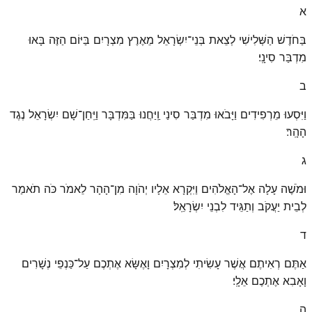
א
בַּחֹדֶשׁ הַשְּׁלִישִׁי לְצֵאת בְּנֵי־יִשְׂרָאֵל מֵאֶרֶץ מִצְרָיִם בַּיּוֹם הַזֶּה בָּאוּ
מִדְבַּר סִינָֽי׃
ב
וַיִּסְעוּ מֵרְפִידִים וַיָּבֹאוּ מִדְבַּר סִינַי וַֽיַּחֲנוּ בַּמִּדְבָּר וַיִּֽחַן־שָׁם יִשְׂרָאֵל נֶגֶד
הָהָֽר׃
ג
וּמֹשֶׁה עָלָה אֶל־הָאֱלֹהִים וַיִּקְרָא אֵלָיו יְהֹוָה מִן־הָהָר לֵאמֹר כֹּה תֹאמַר
לְבֵית יַעֲקֹב וְתַגֵּיד לִבְנֵי יִשְׂרָאֵֽל׃
ד
אַתֶּם רְאִיתֶם אֲשֶׁר עָשִׂיתִי לְמִצְרָיִם וָאֶשָּׂא אֶתְכֶם עַל־כַּנְפֵי נְשָׁרִים
וָאָבִא אֶתְכֶם אֵלָֽי׃
ה