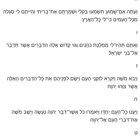
וְעַתָּה אִם־שָׁמוֹעַ תִּשְׁמְעוּ בְּקֹלִי וּשְׁמַרְתֶּם אֶת־בְּרִיתִי וִהְיִיתֶם לִי סְגֻלָּה
מִכׇּל־הָעַמִּים כִּי־לִי כׇּל־הָאָֽרֶץ׃
ו
וְאַתֶּם תִּהְיוּ־לִי מַמְלֶכֶת כֹּהֲנִים וְגוֹי קָדוֹשׁ אֵלֶּה הַדְּבָרִים אֲשֶׁר תְּדַבֵּר
אֶל־בְּנֵי יִשְׂרָאֵֽל׃
ז
וַיָּבֹא מֹשֶׁה וַיִּקְרָא לְזִקְנֵי הָעָם וַיָּשֶׂם לִפְנֵיהֶם אֵת כׇּל־הַדְּבָרִים הָאֵלֶּה
אֲשֶׁר צִוָּהוּ יְהֹוָֽה׃
ח
וַיַּעֲנוּ כׇל־הָעָם יַחְדָּו וַיֹּאמְרוּ כֹּל אֲשֶׁר־דִּבֶּר יְהֹוָה נַעֲשֶׂה וַיָּשֶׁב מֹשֶׁה
אֶת־דִּבְרֵי הָעָם אֶל־יְהֹוָֽה׃
ט