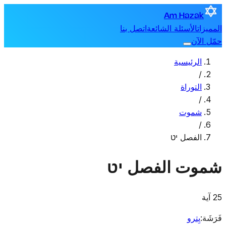
Am Hazak
المميزات
الأسئلة الشائعة
اتصل بنا
حمّل الآن
الرئيسية
/
التوراة
/
شموت
/
الفصل יט
شموت
الفصل יט
25 آية
فَرَشَة
:
يِترو