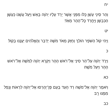
יח
וְהַר סִינַי עָשַׁן כֻּלּוֹ מִפְּנֵי אֲשֶׁר יָרַד עָלָיו יְהֹוָה בָּאֵשׁ וַיַּעַל עֲשָׁנוֹ כְּעֶשֶׁן
הַכִּבְשָׁן וַיֶּחֱרַד כׇּל־הָהָר מְאֹֽד׃
יט
וַֽיְהִי קוֹל הַשֹּׁפָר הוֹלֵךְ וְחָזֵק מְאֹד מֹשֶׁה יְדַבֵּר וְהָאֱלֹהִים יַעֲנֶנּוּ בְקֽוֹל׃
כ
וַיֵּרֶד יְהֹוָה עַל־הַר סִינַי אֶל־רֹאשׁ הָהָר וַיִּקְרָא יְהֹוָה לְמֹשֶׁה אֶל־רֹאשׁ
הָהָר וַיַּעַל מֹשֶֽׁה׃
כא
וַיֹּאמֶר יְהֹוָה אֶל־מֹשֶׁה רֵד הָעֵד בָּעָם פֶּן־יֶהֶרְסוּ אֶל־יְהֹוָה לִרְאוֹת וְנָפַל
מִמֶּנּוּ רָֽב׃
כב