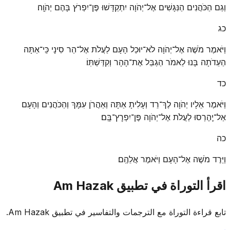
וְגַם הַכֹּהֲנִים הַנִּגָּשִׁים אֶל־יְהֹוָה יִתְקַדָּשׁוּ פֶּן־יִפְרֹץ בָּהֶם יְהֹוָֽה׃
כג
וַיֹּאמֶר מֹשֶׁה אֶל־יְהֹוָה לֹא־יוּכַל הָעָם לַעֲלֹת אֶל־הַר סִינָי כִּֽי־אַתָּה
הַעֵדֹתָה בָּנוּ לֵאמֹר הַגְבֵּל אֶת־הָהָר וְקִדַּשְׁתּֽוֹ׃
כד
וַיֹּאמֶר אֵלָיו יְהֹוָה לֶךְ־רֵד וְעָלִיתָ אַתָּה וְאַהֲרֹן עִמָּךְ וְהַכֹּהֲנִים וְהָעָם
אַל־יֶֽהֶרְסוּ לַעֲלֹת אֶל־יְהֹוָה פֶּן־יִפְרׇץ־בָּֽם׃
כה
וַיֵּרֶד מֹשֶׁה אֶל־הָעָם וַיֹּאמֶר אֲלֵהֶֽם׃
اقرأ التوراة في تطبيق Am Hazak
تابع قراءة التوراة مع الترجمات والتفاسير في تطبيق Am Hazak.