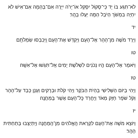
לֹא־תִגַּע בּוֹ יָד כִּֽי־סָקוֹל יִסָּקֵל אוֹ־יָרֹה יִיָּרֶה אִם־בְּהֵמָה אִם־אִישׁ לֹא
יִחְיֶה בִּמְשֹׁךְ הַיֹּבֵל הֵמָּה יַעֲלוּ בָהָֽר׃
יד
וַיֵּרֶד מֹשֶׁה מִן־הָהָר אֶל־הָעָם וַיְקַדֵּשׁ אֶת־הָעָם וַֽיְכַבְּסוּ שִׂמְלֹתָֽם׃
טו
וַיֹּאמֶר אֶל־הָעָם הֱיוּ נְכֹנִים לִשְׁלֹשֶׁת יָמִים אַֽל־תִּגְּשׁוּ אֶל־אִשָּֽׁה׃
טז
וַיְהִי בַיּוֹם הַשְּׁלִישִׁי בִּֽהְיֹת הַבֹּקֶר וַיְהִי קֹלֹת וּבְרָקִים וְעָנָן כָּבֵד עַל־הָהָר
וְקֹל שֹׁפָר חָזָק מְאֹד וַיֶּחֱרַד כׇּל־הָעָם אֲשֶׁר בַּֽמַּחֲנֶֽה׃
יז
וַיּוֹצֵא מֹשֶׁה אֶת־הָעָם לִקְרַאת הָֽאֱלֹהִים מִן־הַֽמַּחֲנֶה וַיִּֽתְיַצְּבוּ בְּתַחְתִּית
הָהָֽר׃