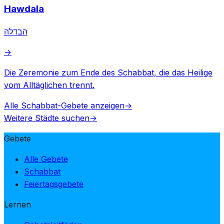
Hawdala
הבדלה
→
Die Zeremonie zum Ende des Schabbat, die das Heilige
vom Alltäglichen trennt.
Alle Schabbat-Gebete anzeigen
→
Weitere Städte suchen
→
Gebete
Alle Gebete
Schabbat
Feiertagsgebete
Lernen