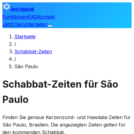
Am Hazak
Funktionen
FAQ
Kontakt
Jetzt herunterladen
Startseite
/
Schabbat-Zeiten
/
São Paulo
Schabbat-Zeiten für São
Paulo
Finden Sie genaue Kerzenzünd- und Hawdala-Zeiten für
São Paulo
,
Brasilien
. Die angezeigten Zeiten gelten für
den kommenden Schabbat.