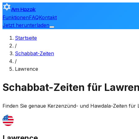
Am Hazak
Funktionen
FAQ
Kontakt
Jetzt herunterladen
Startseite
/
Schabbat-Zeiten
/
Lawrence
Schabbat-Zeiten für Lawre
Finden Sie genaue Kerzenzünd- und Hawdala-Zeiten für
Lawrence