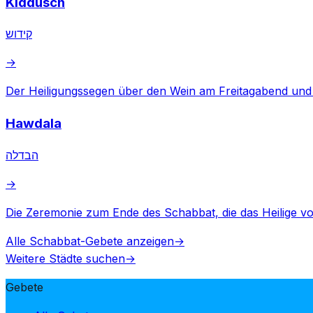
Kiddusch
קידוש
→
Der Heiligungssegen über den Wein am Freitagabend un
Hawdala
הבדלה
→
Die Zeremonie zum Ende des Schabbat, die das Heilige vom
Alle Schabbat-Gebete anzeigen
→
Weitere Städte suchen
→
Gebete