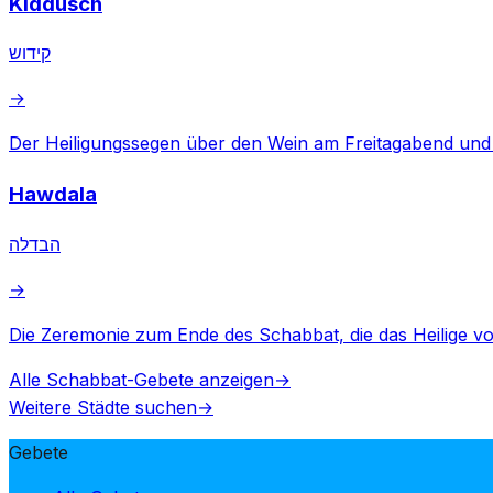
Kiddusch
קידוש
→
Der Heiligungssegen über den Wein am Freitagabend un
Hawdala
הבדלה
→
Die Zeremonie zum Ende des Schabbat, die das Heilige vom
Alle Schabbat-Gebete anzeigen
→
Weitere Städte suchen
→
Gebete