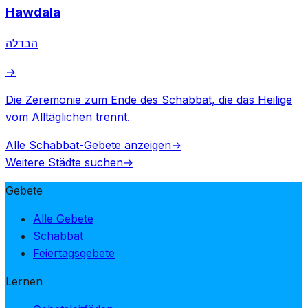
Hawdala
הבדלה
→
Die Zeremonie zum Ende des Schabbat, die das Heilige
vom Alltäglichen trennt.
Alle Schabbat-Gebete anzeigen
→
Weitere Städte suchen
→
Gebete
Alle Gebete
Schabbat
Feiertagsgebete
Lernen