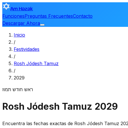
Am Hazak
Funciones
Preguntas Frecuentes
Contacto
Descargar Ahora
Inicio
/
Festividades
/
Rosh Jódesh Tamuz
/
2029
ראש חודש תמוז
Rosh Jódesh Tamuz 2029
Encuentra las fechas exactas de Rosh Jódesh Tamuz 202