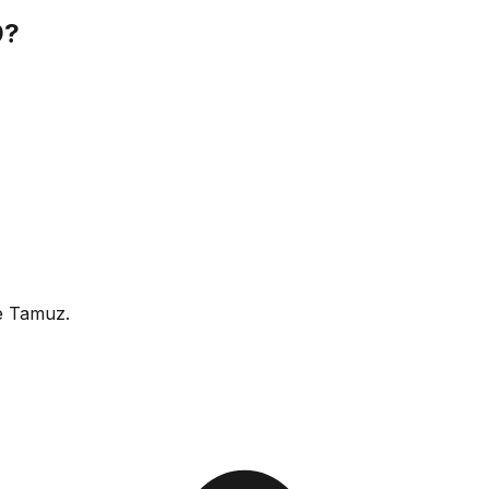
9?
e Tamuz.