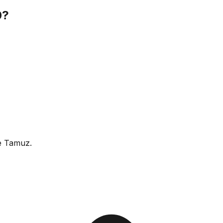
0?
e Tamuz.