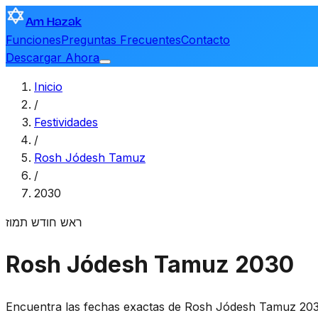
Am Hazak
Funciones
Preguntas Frecuentes
Contacto
Descargar Ahora
Inicio
/
Festividades
/
Rosh Jódesh Tamuz
/
2030
ראש חודש תמוז
Rosh Jódesh Tamuz 2030
Encuentra las fechas exactas de Rosh Jódesh Tamuz 203